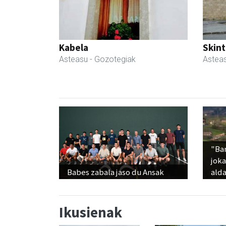
Kabela
Skint
Asteasu
- Gozotegiak
Astea
"Ba
jok
Babes zabala jaso du Ansak
alda
Ikusienak