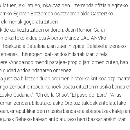
ilotuen, exiliatuen, inkautazioen… zerrenda ofiziala egiteko
Herriko Egiaren Batzordea osatzearen alde Gasteizko
 ekimenak gogoratu zituen.
 kide aurkeztu zituen ondoren: Juan Ramon Garai
en elkarteko kidea eta Alberto Muñoz EAE-ANVko
 Itxarkundia Batailoia izan zuen hizpide. Belabieta izeneko
gehienak –hirurogehi bat- andoaindarrak izan zirela
ere -Andoaingo mendi parajea- propio jarri omen zuten, han
ko gudari andoaindarraren omenez.
a justizia bilatzen duen oroimen historiko kritikoa azpimarra
aingo zenbait errepublikanoek osatu dituzten musika banda e
sko Gudariak”, “Oh de la Chao”, “El paso del Ebro”, “A las
at eman zenean, bildutako asko Oroituz taldeak antolatutako
ean, errepublikanoen musika banda eta abesbatzak kalejirari
 egunak Beheko kalean antolatutako herri bazkariarekin izan