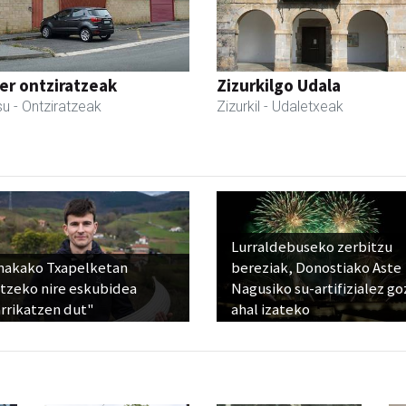
er ontziratzeak
Zizurkilgo Udala
su
- Ontziratzeak
Zizurkil
- Udaletxeak
Lurraldebuseko zerbitzu
nakako Txapelketan
bereziak, Donostiako Aste
atzeko nire eskubidea
Nagusiko su-artifizialez g
rrikatzen dut"
ahal izateko