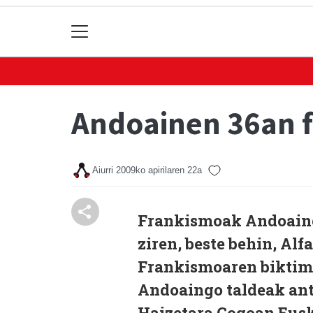
Andoainen 36an f
Aiurri
2009ko apirilaren 22a
Frankismoak Andoainen
ziren, beste behin, Al
Frankismoaren biktim
Andoaingo taldeak anto
Haizetara Gogoan Eusk