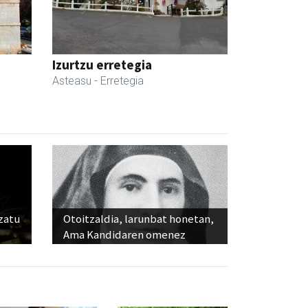
Izurtzu erretegia
Asteasu
- Erretegia
ozatu
Otoitzaldia, larunbat honetan,
Ama Kandidaren omenez