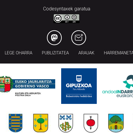
Codesyntaxek garatua
LEGE OHARRA
PUBLIZITATEA
ARAUAK
HARREMANET