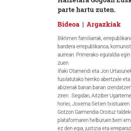
parte hartu zuten.
Bideoa
|
Argazkiak
Biktimen familiarrak, errepublikan
bandera errepublikanoa, komunista
aurrean. Primerako eguraldia egin 
zuen.
Iñaki Otamendi eta Jon Urtasunek 
fusilatutako herriko abertzale eta
abizenak banan banan izendatzen zi
ziren. Segidan, Aitziber Ugarteme
horiei, Joxema Setien txistuaren
Gotzon Garmendia Oroituz taldek
plataformaren helburuen berri ema
ez den egia, justizia eta errepar