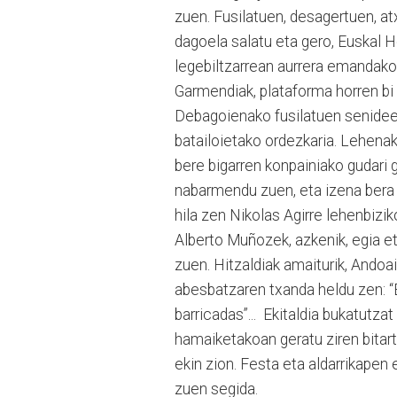
zuen. Fusilatuen, desagertuen, atx
dagoela salatu eta gero, Euskal 
legebiltzarrean aurrera emandako
Garmendiak, plataforma horren bi
Debagoienako fusilatuen senide
batailoietako ordezkaria. Lehenak
bere bigarren konpainiako gudari 
nabarmendu zuen, eta izena bera 
hila zen Nikolas Agirre lehenbizi
Alberto Muñozek, azkenik, egia et
zuen. Hitzaldiak amaiturik, Ando
abesbatzaren txanda heldu zen: “Eu
barricadas”... Ekitaldia bukatutz
hamaiketakoan geratu ziren bitart
ekin zion. Festa eta aldarrikapen
zuen segida.