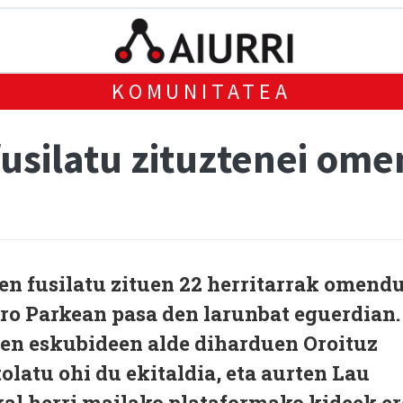
KOMUNITATEA
usilatu zituztenei ome
 fusilatu zituen 22 herritarrak omend
faro Parkean pasa den larunbat eguerdian.
en eskubideen alde diharduen Oroituz
latu ohi du ekitaldia, eta aurten Lau
al herri mailako plataformako kideek er