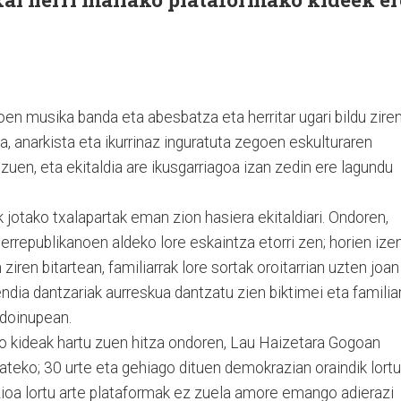
oen musika banda eta abesbatza eta herritar ugari bildu zire
, anarkista eta ikurrinaz inguratuta zegoen eskulturaren
zuen, eta ekitaldia are ikusgarriagoa izan zedin ere lagundu
jotako txalapartak eman zion hasiera ekitaldiari. Ondoren,
 errepublikanoen aldeko lore eskaintza etorri zen; horien ize
ren bitartean, familiarrak lore sortak oroitarrian uzten joan
ndia dantzariak aurreskua dantzatu zien biktimei eta familia
 doinupean.
o kideak hartu zuen hitza ondoren, Lau Haizetara Gogoan
teko; 30 urte eta gehiago dituen demokrazian oraindik lortu
azioa lortu arte plataformak ez zuela amore emango adierazi