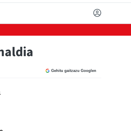
naldia
Gehitu gaitzazu Googlen
u
e