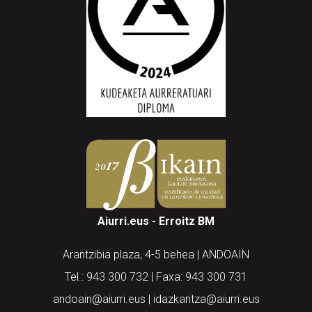
Aiurri.eus - Erroitz BM
Arantzibia plaza, 4-5 behea | ANDOAIN
Tel.: 943 300 732 | Faxa: 943 300 731
andoain@aiurri.eus | idazkaritza@aiurri.eus