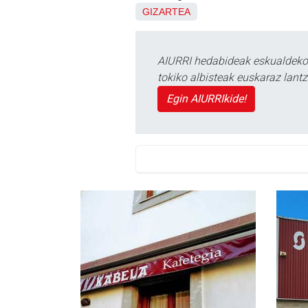
GIZARTEA
AIURRI hedabideak eskualdeko n
tokiko albisteak euskaraz lan
Egin AIURRIkide!