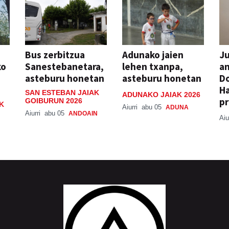
Bus zerbitzua
Adunako jaien
Ju
ko
Sanestebanetara,
lehen txanpa,
an
asteburu honetan
asteburu honetan
Do
H
SAN ESTEBAN JAIAK
ADUNAKO JAIAK 2026
pr
GOIBURUN 2026
K
Aiurri
abu 05
ADUNA
Aiurri
abu 05
ANDOAIN
Aiu