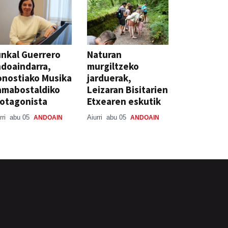
nkal Guerrero
Naturan
doaindarra,
murgiltzeko
nostiako Musika
jarduerak,
amabostaldiko
Leizaran Bisitarien
otagonista
Etxearen eskutik
rri
abu 05
Aiurri
abu 05
ANDOAIN
ANDOAIN