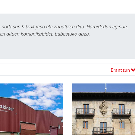
ortasun hitzak jaso eta zabaltzen ditu. Harpidedun eginda,
tzen dituen komunikabidea babestuko duzu.
Erantzun