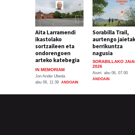
Aita Larramendi
Sorabilla Trail,
ikastolako
aurtengo jaieta
sortzaileen eta
berrikuntza
ondorengoen
nagusia
arteko katebegia
SORABILLAKO JAIA
2026
IN MEMORIAM
Aiurri
abu 06, 07:00
Jon Ander Ubeda
ANDOAIN
abu 06, 11:38
ANDOAIN