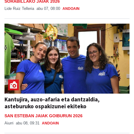
SORABILLAKO JAIAK 2026
Lide Ruiz Telleria
abu 07, 08:00
ANDOAIN
Kantujira, auzo-afaria eta dantzaldia,
asteburuko ospakizunei ekiteko
SAN ESTEBAN JAIAK GOIBURUN 2026
Aiurri
abu 08, 09:31
ANDOAIN