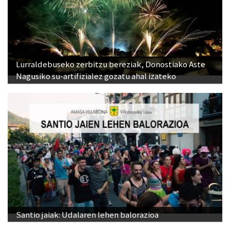
Lurraldebuseko zerbitzu bereziak, Donostiako Aste
Nagusiko su-artifizialez gozatu ahal izateko
Santio jaiak: Udalaren lehen balorazioa