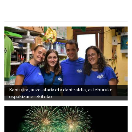
Kantujira, auzo-afaria eta dantzaldia, asteburuko
ospakizunei ekiteko