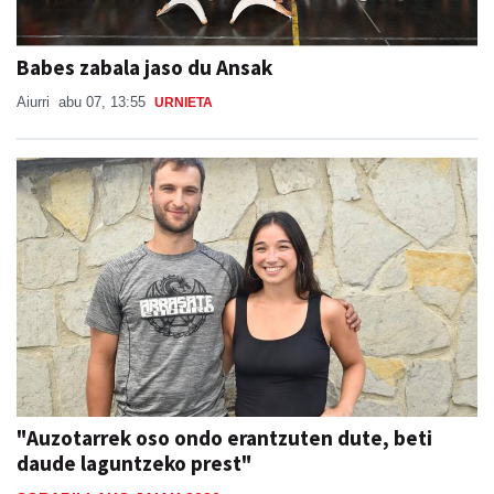
Babes zabala jaso du Ansak
Aiurri
abu 07, 13:55
URNIETA
"Auzotarrek oso ondo erantzuten dute, beti
daude laguntzeko prest"