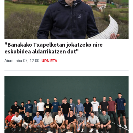
"Banakako Txapelketan jokatzeko nire
eskubidea aldarrikatzen dut"
Aiurri
abu 07, 12:00
URNIETA