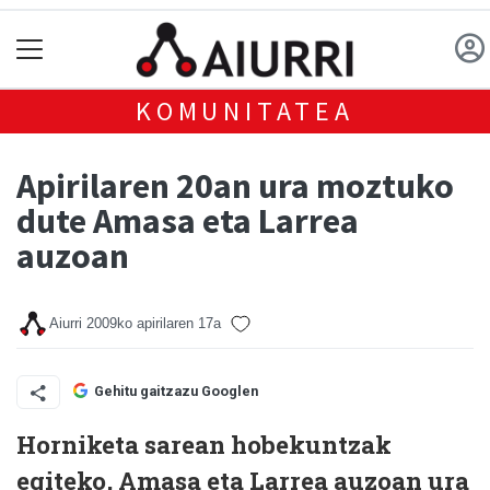
KOMUNITATEA
Apirilaren 20an ura moztuko
dute Amasa eta Larrea
auzoan
Aiurri
2009ko apirilaren 17a
Gehitu gaitzazu Googlen
Horniketa sarean hobekuntzak
egiteko, Amasa eta Larrea auzoan ura