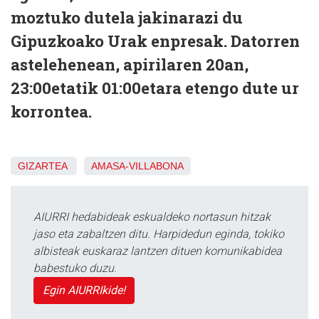
moztuko dutela jakinarazi du
Gipuzkoako Urak enpresak. Datorren
astelehenean, apirilaren 20an,
23:00etatik 01:00etara etengo dute ur
korrontea.
GIZARTEA
AMASA-VILLABONA
AIURRI hedabideak eskualdeko nortasun hitzak
jaso eta zabaltzen ditu. Harpidedun eginda, tokiko
albisteak euskaraz lantzen dituen komunikabidea
babestuko duzu.
Egin AIURRIkide!