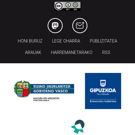
HONI BURUZ
LEGE OHARRA
PUBLIZITATEA
ARAUAK
HARREMANETARAKO
RSS