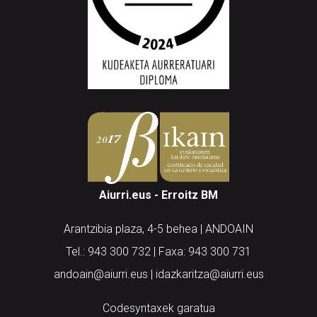
Aiurri.eus - Erroitz BM
Arantzibia plaza, 4-5 behea | ANDOAIN
Tel.: 943 300 732 | Faxa: 943 300 731
andoain@aiurri.eus | idazkaritza@aiurri.eus
Codesyntaxek garatua