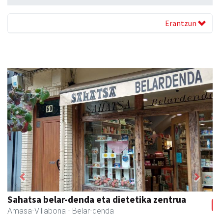
Erantzun
Previous
Next
Erniobea BHI
Amasa-Villabona
- Hezkuntza