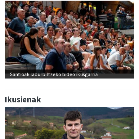
Santioak laburbiltzeko bideo ikusgarria
Ikusienak