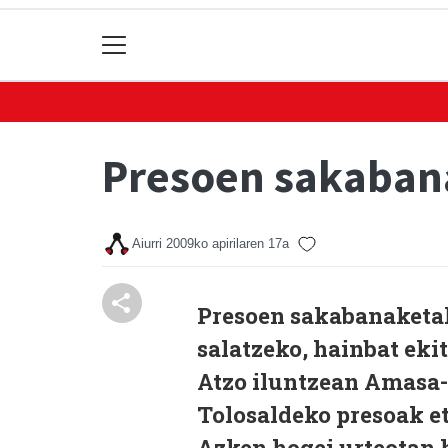
Presoen sakabana
Aiurri
2009ko apirilaren 17a
Presoen sakabanaketak 
salatzeko, hainbat ekit
Atzo iluntzean Amasa-
Tolosaldeko presoak et
Azken hogei urteotan 