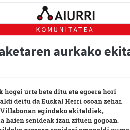
KOMUNITATEA
ketaren aurkako ekita
hogei urte bete ditu eta egoera hori
aldi deitu da Euskal Herri osoan zehar.
Villabonan egindako ekitaldiek,
a haien senideak izan zituen gogoan.
hildako presoen senideei omenaldi xume