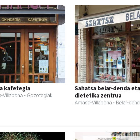
a kafetegia
Sahatsa belar-denda et
dietetika zentrua
-Villabona
- Gozotegiak
Amasa-Villabona
- Belar-den