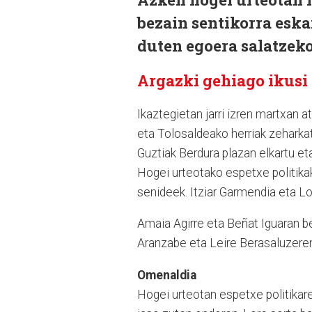
bezain sentikorra eskai
duten egoera salatzeko
Argazki gehiago ikusi
Ikaztegietan jarri izren martxan a
eta Tolosaldeako herriak zeharkat
Guztiak Berdura plazan elkartu eta
Hogei urteotako espetxe politika
senideek. Itziar Garmendia eta L
Amaia Agirre eta Beñat Iguaran ber
Aranzabe eta Leire Berasaluzeren
Omenaldia
Hogei urteotan espetxe politikar