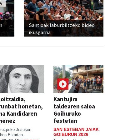
n
Santioak laburbiltzeko bideo
ikusgarria
oitzaldia,
Kantujira
runbat honetan,
taldearen saioa
ma Kandidaren
Goiburuko
menez
festetan
SAN ESTEBAN JAIAK
rrozpeko Jesusen
GOIBURUN 2026
ben Elkartea