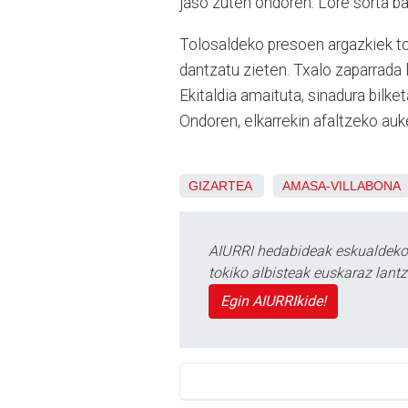
jaso zuten ondoren. Lore sorta ba
Tolosaldeko presoen argazkiek tok
dantzatu zieten. Txalo zaparrada 
Ekitaldia amaituta, sinadura bilke
Ondoren, elkarrekin afaltzeko auk
GIZARTEA
AMASA-VILLABONA
AIURRI hedabideak eskualdeko n
tokiko albisteak euskaraz lan
Egin AIURRIkide!