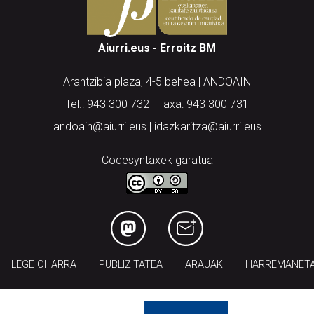
Aiurri.eus - Erroitz BM
Arantzibia plaza, 4-5 behea | ANDOAIN
Tel.: 943 300 732 | Faxa: 943 300 731
andoain@aiurri.eus | idazkaritza@aiurri.eus
Codesyntaxek garatua
LEGE OHARRA
PUBLIZITATEA
ARAUAK
HARREMANET