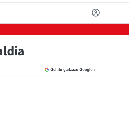
ldia
Gehitu gaitzazu Googlen