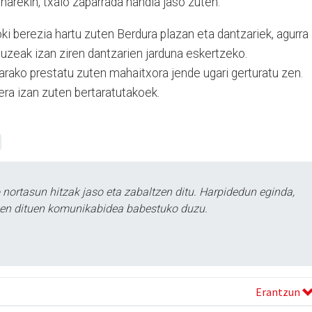
narekin, txalo zaparrada handia jaso zuten.
i berezia hartu zuten Berdura plazan eta dantzariek, agurra
luzeak izan ziren dantzarien jarduna eskertzeko.
tarako prestatu zuten mahaitxora jende ugari gerturatu zen.
era izan zuten bertaratutakoek.
ortasun hitzak jaso eta zabaltzen ditu. Harpidedun eginda,
tzen dituen komunikabidea babestuko duzu.
Erantzun