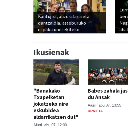
Lur
Kantujira, auzo-afaria eta
ber
dantzaldia, asteburuko
Nagu
ospakizunei ekiteko
ahal
Ikusienak
"Banakako
Babes zabala ja
Txapelketan
du Ansak
jokatzeko nire
Aiurri
abu 07, 13:55
eskubidea
URNIETA
aldarrikatzen dut"
Aiurri
abu 07, 12:00