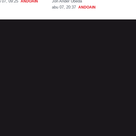
Jon Ander Ubeda
 07, 09:25
ANDOAIN
abu 07, 20:37
ANDOAIN