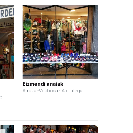
a
Eizmendi anaiak
Amasa-Villabona
- Armategia
da