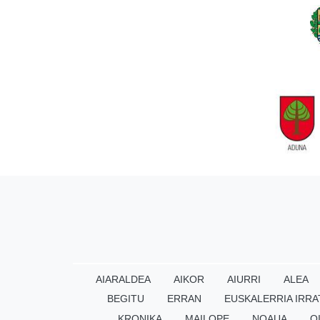
AIARALDEA
AIKOR
AIURRI
ALEA
BEGITU
ERRAN
EUSKALERRIA IRRA
KRONIKA
MAILOPE
NOAUA
O