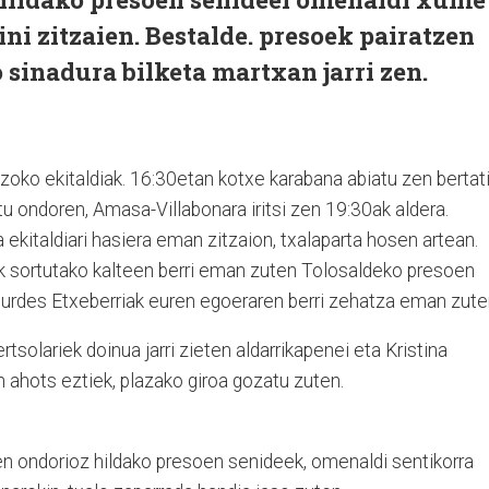
ni zitzaien. Bestalde. presoek pairatzen
 sinadura bilketa martxan jarri zen.
tzoko ekitaldiak. 16:30etan kotxe karabana abiatu zen bertat
u ondoren, Amasa-Villabonara iritsi zen 19:30ak aldera.
 ekitaldiari hasiera eman zitzaion, txalaparta hosen artean.
k sortutako kalteen berri eman zuten Tolosaldeko presoen
ourdes Etxeberriak euren egoeraren berri zehatza eman zute
tsolariek doinua jarri zieten aldarrikapenei eta Kristina
 ahots eztiek, plazako giroa gozatu zuten.
en ondorioz hildako presoen senideek, omenaldi sentikorra