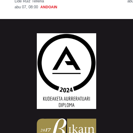
Lide Ruiz Telleria
abu
abu 07, 08:00
ANDOAIN