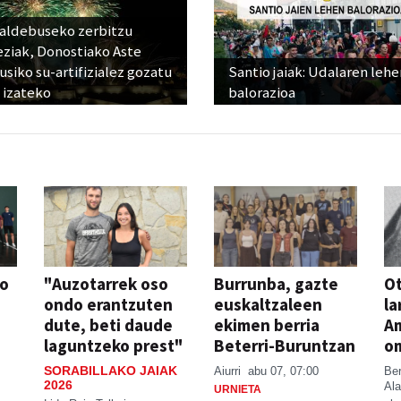
raldebuseko zerbitzu
eziak, Donostiako Aste
siko su-artifizialez gozatu
Santio jaiak: Udalaren lehe
 izateko
balorazioa
so
"Auzotarrek oso
Burrunba, gazte
Ot
ondo erantzuten
euskaltzaleen
la
dute, beti daude
ekimen berria
A
laguntzeko prest"
Beterri-Buruntzan
o
SORABILLAKO JAIAK
Aiurri
abu 07, 07:00
Be
2026
Ala
URNIETA