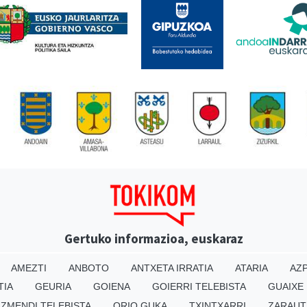
Gertuko informazioa, euskaraz
AMEZTI
ANBOTO
ANTXETA IRRATIA
ATARIA
AZP
TIA
GEURIA
GOIENA
GOIERRI TELEBISTA
GUAIXE
IZMENDI TELEBISTA
ORIO GUKA
TXINTXARRI
ZARAUT