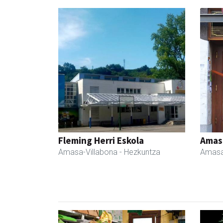
Fleming Herri Eskola
Amas
Amasa-Villabona
- Hezkuntza
Amasa