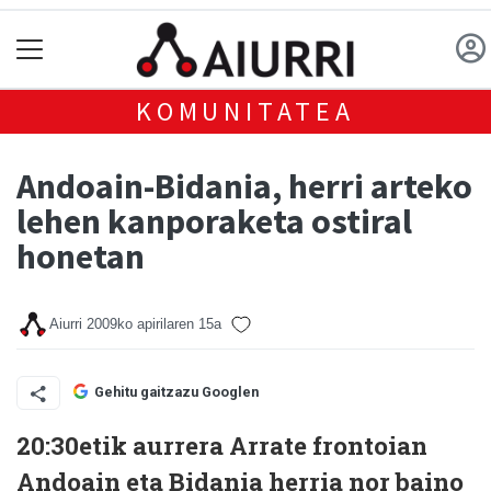
KOMUNITATEA
Andoain-Bidania, herri arteko
lehen kanporaketa ostiral
honetan
Aiurri
2009ko apirilaren 15a
Gehitu gaitzazu Googlen
20:30etik aurrera Arrate frontoian
Andoain eta Bidania herria nor baino