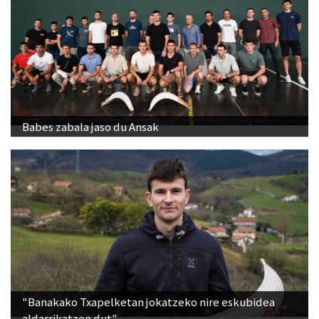
Babes zabala jaso du Ansak
"Banakako Txapelketan jokatzeko nire eskubidea
aldarrikatzen dut"