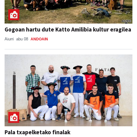
Gogoan hartu dute Katto Amilibia kultur eragilea
Aiurri
abu 08
ANDOAIN
Pala txapelketako finalak