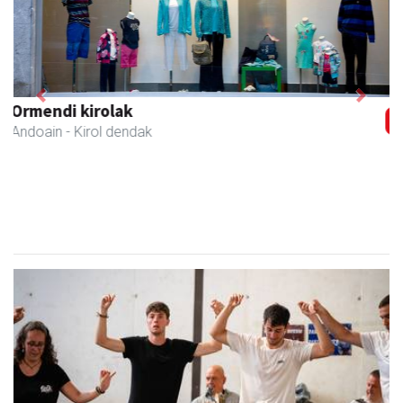
Previous
Next
Muazpi harategia
Urnieta
- Harategiak