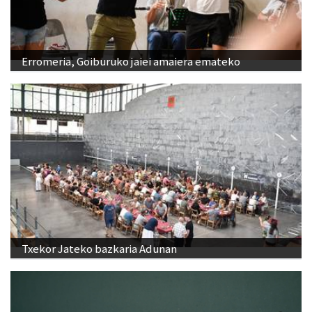
Erromeria, Goiburuko jaiei amaiera emateko
Txekor Jateko bazkaria Adunan