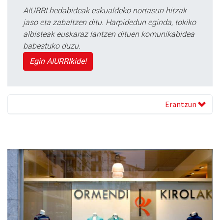
AIURRI hedabideak eskualdeko nortasun hitzak
jaso eta zabaltzen ditu. Harpidedun eginda, tokiko
albisteak euskaraz lantzen dituen komunikabidea
babestuko duzu.
Egin AIURRIkide!
Erantzun