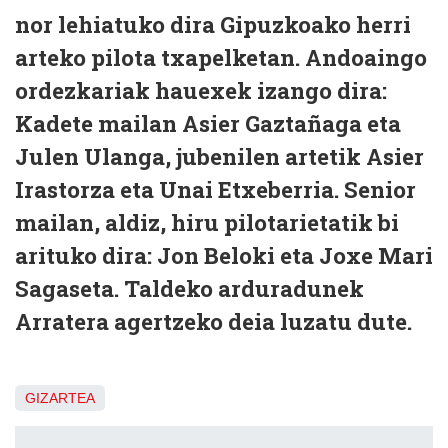
nor lehiatuko dira Gipuzkoako herri
arteko pilota txapelketan. Andoaingo
ordezkariak hauexek izango dira:
Kadete mailan Asier Gaztañaga eta
Julen Ulanga, jubenilen artetik Asier
Irastorza eta Unai Etxeberria. Senior
mailan, aldiz, hiru pilotarietatik bi
arituko dira: Jon Beloki eta Joxe Mari
Sagaseta. Taldeko arduradunek
Arratera agertzeko deia luzatu dute.
GIZARTEA