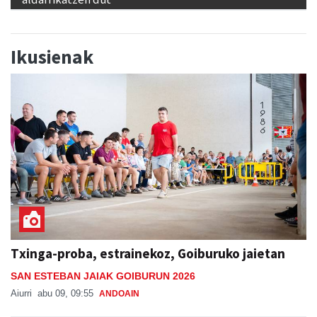
Ikusienak
Txinga-proba, estrainekoz, Goiburuko jaietan
SAN ESTEBAN JAIAK GOIBURUN 2026
Aiurri
abu 09, 09:55
ANDOAIN