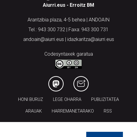
Aiurri.eus - Erroitz BM
Arantzibia plaza, 4-5 behea | ANDOAIN
Tel.: 943 300 732 | Faxa: 943 300 731
andoain@aiurri.eus | idazkaritza@aiurri.eus
Codesyntaxek garatua
HONI BURUZ
LEGE OHARRA
PUBLIZITATEA
ARAUAK
HARREMANETARAKO
RSS