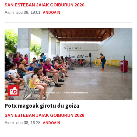
SAN ESTEBAN JAIAK GOIBURUN 2026
Aiurri
abu 09, 19:01
ANDOAIN
Potx magoak girotu du goiza
SAN ESTEBAN JAIAK GOIBURUN 2026
Aiurri
abu 08, 16:28
ANDOAIN