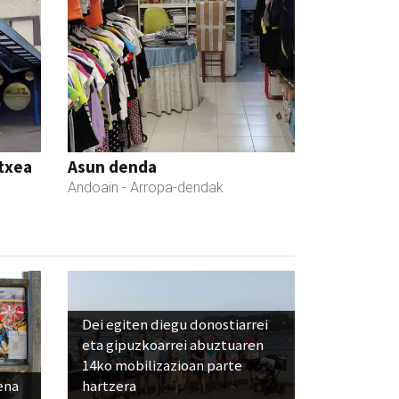
etxea
Asun denda
Andoain
- Arropa-dendak
Dei egiten diegu donostiarrei
eta gipuzkoarrei abuztuaren
14ko mobilizazioan parte
ena
hartzera