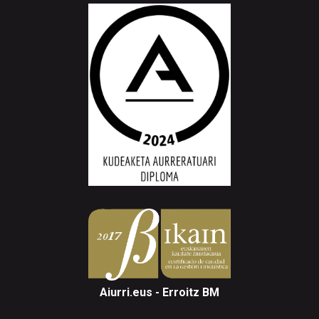
Aiurri.eus - Erroitz BM