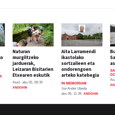
Naturan
Aita Larramendi
Bu
ko
murgiltzeko
ikastolako
S
jarduerak,
sortzaileen eta
a
Leizaran Bisitarien
ondorengoen
SA
Etxearen eskutik
arteko katebegia
GO
K
Aiu
Aiurri
abu 05, 08:30
IN MEMORIAM
AN
ANDOAIN
Jon Ander Ubeda
abu 06, 11:38
ANDOAIN