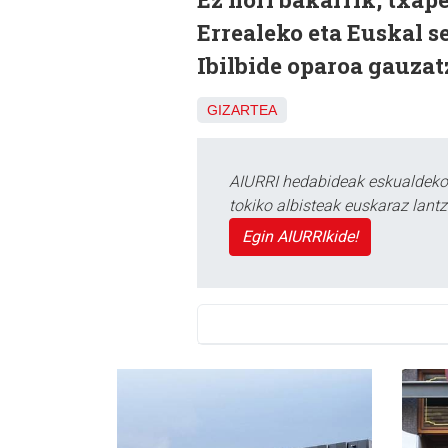
Errealeko eta Euskal s
Ibilbide oparoa gauzatz
GIZARTEA
AIURRI hedabideak eskualdeko n
tokiko albisteak euskaraz lan
Egin AIURRIkide!