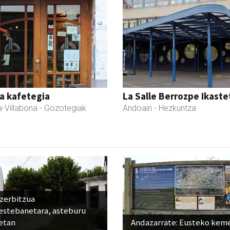
a kafetegia
La Salle Berrozpe Ikast
-Villabona
- Gozotegiak
Andoain
- Hezkuntza
 zerbitzua
estebanetara, asteburu
etan
Andazarrate: Eusteko kem