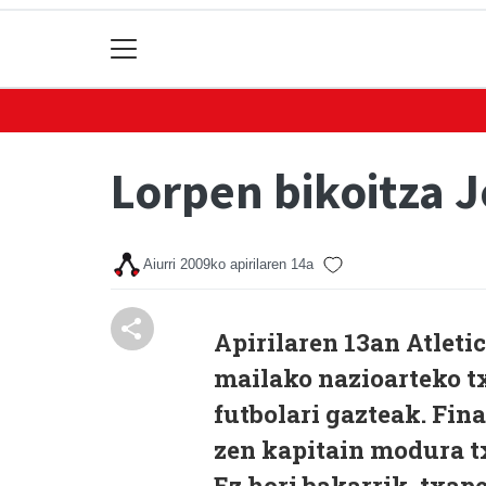
Lorpen bikoitza 
Aiurri
2009ko apirilaren 14a
Apirilaren 13an Atleti
mailako nazioarteko t
futbolari gazteak. Fina
zen kapitain modura t
Ez hori bakarrik, txap