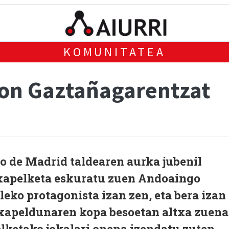
KOMUNITATEA
Jon Gaztañagarentzat
co de Madrid taldearen aurka jubenil
xapelketa eskuratu zuen Andoaingo
leko protagonista izan zen, eta bera izan
xapeldunaren kopa besoetan altxa zuena
elketako jokalari onena izendatu zuten.