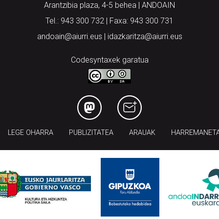
Arantzibia plaza, 4-5 behea | ANDOAIN
Tel.: 943 300 732 | Faxa: 943 300 731
andoain@aiurri.eus | idazkaritza@aiurri.eus
Codesyntaxek garatua
LEGE OHARRA
PUBLIZITATEA
ARAUAK
HARREMANET