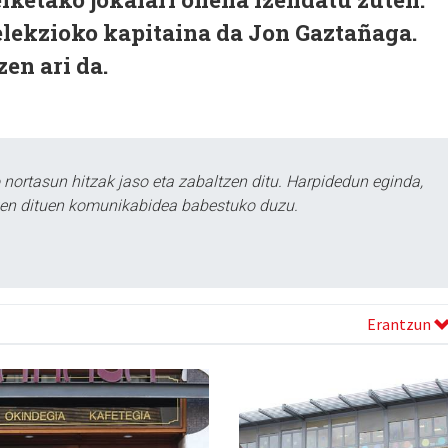
elekzioko kapitaina da Jon Gaztañaga.
en ari da.
ortasun hitzak jaso eta zabaltzen ditu. Harpidedun eginda,
tzen dituen komunikabidea babestuko duzu.
Erantzun