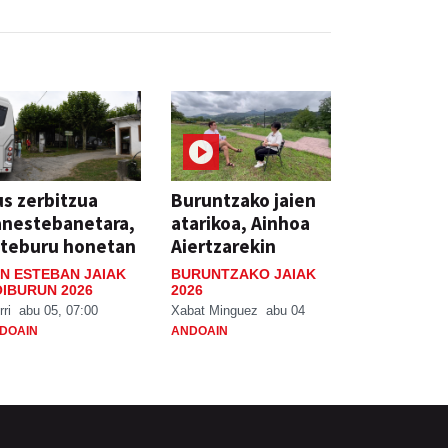
s zerbitzua
Buruntzako jaien
anestebanetara,
atarikoa, Ainhoa
steburu honetan
Aiertzarekin
N ESTEBAN JAIAK
BURUNTZAKO JAIAK
IBURUN 2026
2026
rri
abu 05, 07:00
Xabat Minguez
abu 04
DOAIN
ANDOAIN