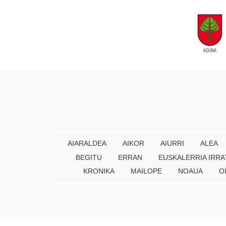
AIARALDEA
AIKOR
AIURRI
ALEA
BEGITU
ERRAN
EUSKALERRIA IRRA
KRONIKA
MAILOPE
NOAUA
O