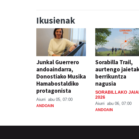
Ikusienak
Junkal Guerrero
Sorabilla Trail,
andoaindarra,
aurtengo jaieta
Donostiako Musika
berrikuntza
Hamabostaldiko
nagusia
protagonista
SORABILLAKO JAIA
2026
Aiurri
abu 05, 07:00
Aiurri
abu 06, 07:00
ANDOAIN
ANDOAIN