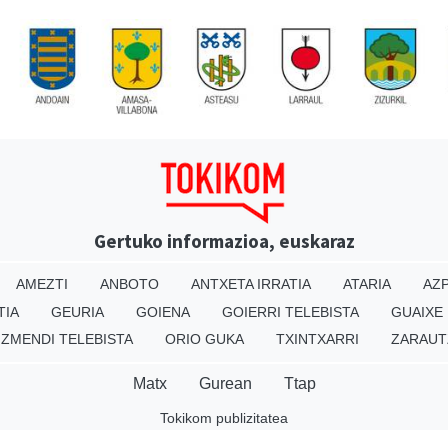
Gertuko informazioa, euskaraz
AMEZTI
ANBOTO
ANTXETA IRRATIA
ATARIA
AZP
TIA
GEURIA
GOIENA
GOIERRI TELEBISTA
GUAIXE
IZMENDI TELEBISTA
ORIO GUKA
TXINTXARRI
ZARAUT
Matx
Gurean
Ttap
Tokikom publizitatea
v16.25.0