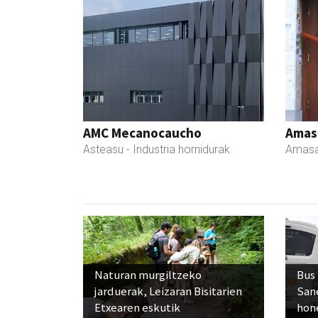
AMC Mecanocaucho
Amas
Asteasu
- Industria hornidurak
Amasa
Naturan murgiltzeko
Bus
jarduerak, Leizaran Bisitarien
San
Etxearen eskutik
hon