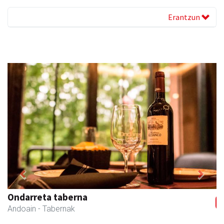
Erantzun
Previous
Next
Bastero Kulturgunea
Andoain
- Kulturguneak