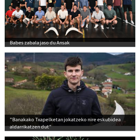
Babes zabala jaso du Ansak
"Banakako Txapelketan jokatzeko nire eskubidea
aldarrikatzen dut"