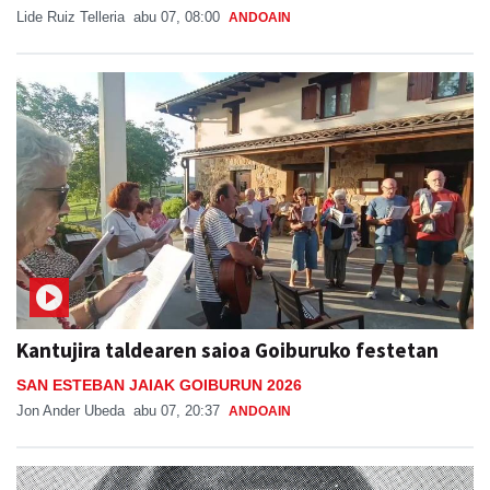
Lide Ruiz Telleria
abu 07, 08:00
ANDOAIN
Kantujira taldearen saioa Goiburuko festetan
SAN ESTEBAN JAIAK GOIBURUN 2026
Jon Ander Ubeda
abu 07, 20:37
ANDOAIN