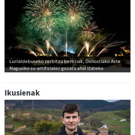
Lurraldebuseko zerbitzu bereziak, Donostiako Aste
Nagusiko su-artifizialez gozatu ahal izateko
Ikusienak