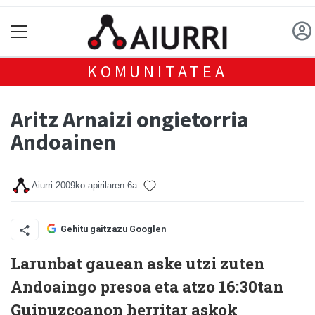
KOMUNITATEA
Aritz Arnaizi ongietorria
Andoainen
Aiurri
2009ko apirilaren 6a
Gehitu gaitzazu Googlen
Larunbat gauean aske utzi zuten
Andoaingo presoa eta atzo 16:30tan
Guipuzcoanon herritar askok