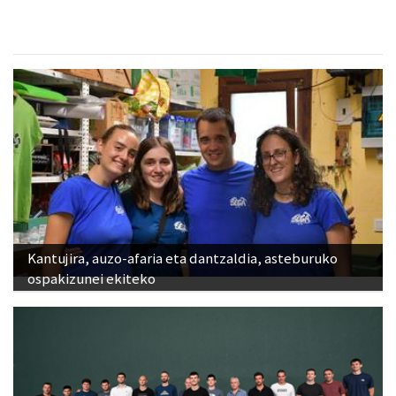
Kantujira, auzo-afaria eta dantzaldia, asteburuko
ospakizunei ekiteko