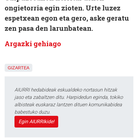
ongietorria egin zioten. Urte luzez
espetxean egon eta gero, aske geratu
zen pasa den larunbatean.
Argazki gehiago
GIZARTEA
AIURRI hedabideak eskualdeko nortasun hitzak
jaso eta zabaltzen ditu. Harpidedun eginda, tokiko
albisteak euskaraz lantzen dituen komunikabidea
babestuko duzu.
Egin AIURRIkide!