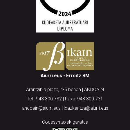
Aiurri.eus - Erroitz BM
Arantzibia plaza, 4-5 behea | ANDOAIN
Tel.: 943 300 732 | Faxa: 943 300 731
andoain@aiurri.eus | idazkaritza@aiurri.eus
Codesyntaxek garatua