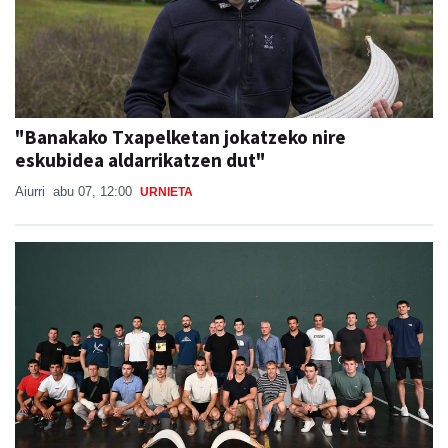
"Banakako Txapelketan jokatzeko nire
eskubidea aldarrikatzen dut"
Aiurri
abu 07, 12:00
URNIETA