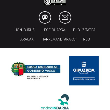
HONI BURUZ
LEGE OHARRA
PUBLIZITATEA
ARAUAK
HARREMANETARAKO
RSS