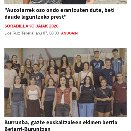
"Auzotarrek oso ondo erantzuten dute, beti
daude laguntzeko prest"
SORABILLAKO JAIAK 2026
Lide Ruiz Telleria
abu 07, 08:00
ANDOAIN
Burrunba, gazte euskaltzaleen ekimen berria
Beterri-Buruntzan