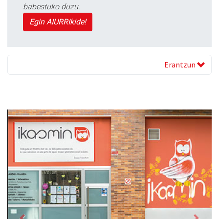
babestuko duzu.
Egin AIURRIkide!
Erantzun