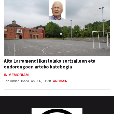
Aita Larramendi ikastolako sortzaileen eta
ondorengoen arteko katebegia
IN MEMORIAM
Jon Ander Ubeda
abu 06, 11:38
ANDOAIN