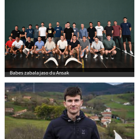
Babes zabala jaso du Ansak