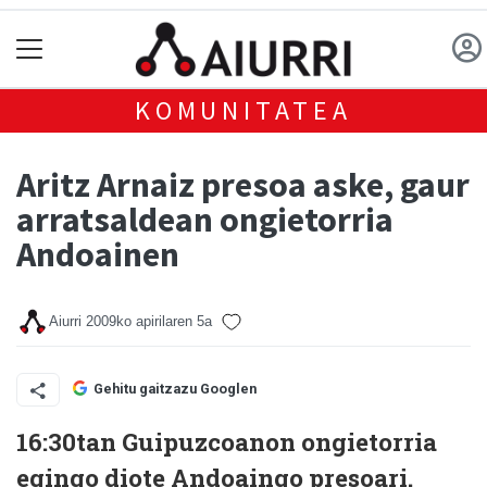
KOMUNITATEA
Aritz Arnaiz presoa aske, gaur
arratsaldean ongietorria
Andoainen
Aiurri
2009ko apirilaren 5a
Gehitu gaitzazu Googlen
16:30tan Guipuzcoanon ongietorria
egingo diote Andoaingo presoari.