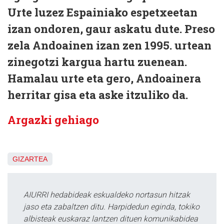
Urte luzez Espainiako espetxeetan
izan ondoren, gaur askatu dute. Preso
zela Andoainen izan zen 1995. urtean
zinegotzi kargua hartu zuenean.
Hamalau urte eta gero, Andoainera
herritar gisa eta aske itzuliko da.
Argazki gehiago
GIZARTEA
AIURRI hedabideak eskualdeko nortasun hitzak
jaso eta zabaltzen ditu. Harpidedun eginda, tokiko
albisteak euskaraz lantzen dituen komunikabidea