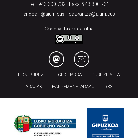
Tel.: 943 300 732 | Faxa: 943 300 731
andoain@aiurri.eus | idazkaritza@aiurri.eus
Codesyntaxek garatua
HONI BURUZ
LEGE OHARRA
PUBLIZITATEA
ARAUAK
HARREMANETARAKO
RSS