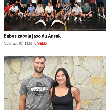
Babes zabala jaso du Ansak
Aiurri
abu 07, 13:55
URNIETA