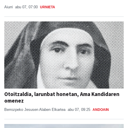
Aiurri
abu 07, 07:00
URNIETA
Otoitzaldia, larunbat honetan, Ama Kandidaren
omenez
Berrozpeko Jesusen Alaben Elkartea
abu 07, 09:25
ANDOAIN