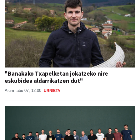
"Banakako Txapelketan jokatzeko nire
eskubidea aldarrikatzen dut"
Aiurri
abu 07, 12:00
URNIETA