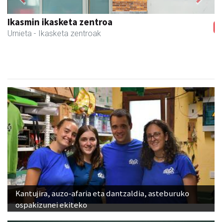
Previous
Next
Akam espazioa
Amasa-Villabona
- Arropa-dendak
Kantujira, auzo-afaria eta dantzaldia, asteburuko
ospakizunei ekiteko