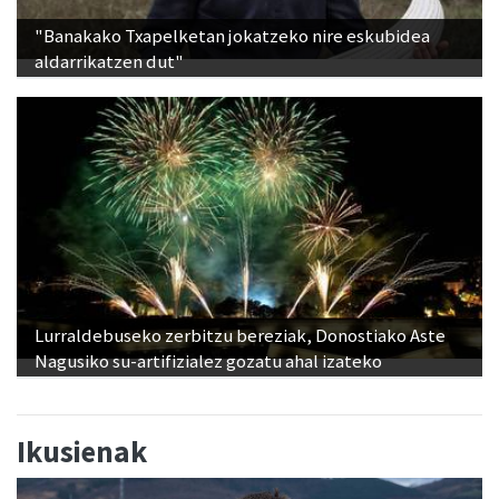
"Banakako Txapelketan jokatzeko nire eskubidea
aldarrikatzen dut"
Lurraldebuseko zerbitzu bereziak, Donostiako Aste
Nagusiko su-artifizialez gozatu ahal izateko
Ikusienak