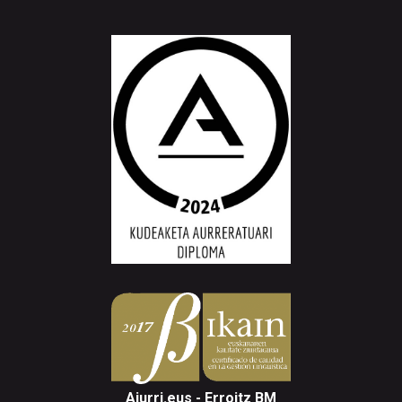
Aiurri.eus - Erroitz BM