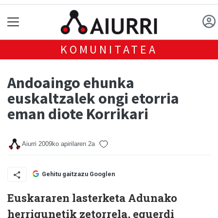
KOMUNITATEA
Andoaingo ehunka
euskaltzalek ongi etorria
eman diote Korrikari
Aiurri
2009ko apirilaren 2a
Gehitu gaitzazu Googlen
Euskararen lasterketa Adunako
herrigunetik zetorrela, eguerdi