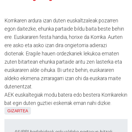
Korrikaren ardura izan duten euskaltzaleak pozarren
egon daitezke, ehunka partaide bildu baita beste behin
ere. Euskararen festa handia, horixe da Korrika. Aurten
ere asko eta asko izan dira ongietorria adierazi
diotenak. Eragile hauen ordezkariek lekukoa ematen
zuten bitartean ehunka partaide aritu zen lasterka eta
euskararen alde oihuka. Bi urtez behin, euskararen
aldeko ekimena zirraragarri izan ohi da euskara maite
dutenentzat.
AEK euskaltegiak modu batera edo bestera Korrikarekin
bat egin duten guztiei eskerrak eman nahi dizkie.
GIZARTEA
AIURRI hedabideak eskualdeko nortasun hitzak