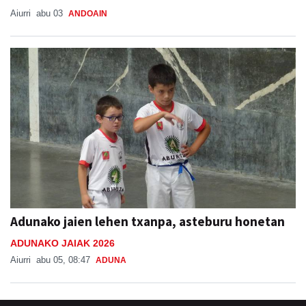
Aiurri
abu 03
ANDOAIN
Adunako jaien lehen txanpa, asteburu honetan
ADUNAKO JAIAK 2026
Aiurri
abu 05, 08:47
ADUNA