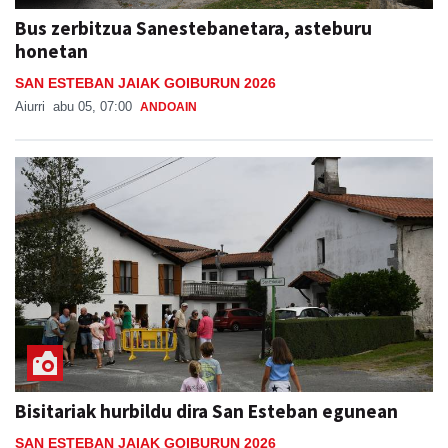
Bus zerbitzua Sanestebanetara, asteburu
honetan
SAN ESTEBAN JAIAK GOIBURUN 2026
Aiurri
abu 05, 07:00
ANDOAIN
Bisitariak hurbildu dira San Esteban egunean
SAN ESTEBAN JAIAK GOIBURUN 2026