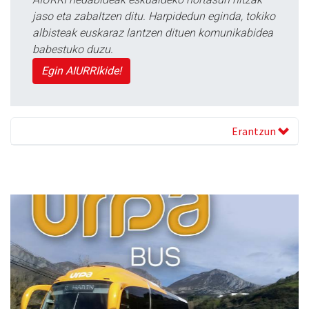
jaso eta zabaltzen ditu. Harpidedun eginda, tokiko
albisteak euskaraz lantzen dituen komunikabidea
babestuko duzu.
Egin AIURRIkide!
Erantzun