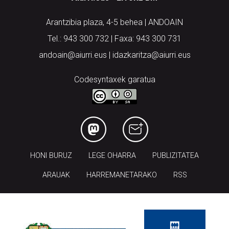
Arantzibia plaza, 4-5 behea | ANDOAIN
Tel.: 943 300 732 | Faxa: 943 300 731
andoain@aiurri.eus | idazkaritza@aiurri.eus
Codesyntaxek garatua
HONI BURUZ
LEGE OHARRA
PUBLIZITATEA
ARAUAK
HARREMANETARAKO
RSS