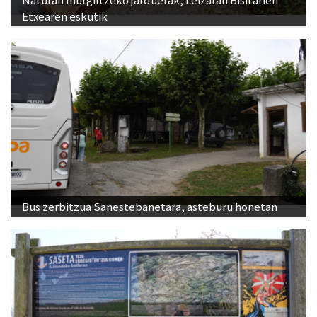
Etxearen eskutik
Bus zerbitzua Sanestebanetara, asteburu honetan