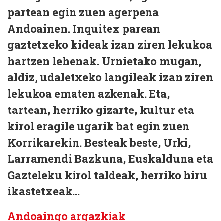
partean egin zuen agerpena
Andoainen. Inquitex parean
gaztetxeko kideak izan ziren lekukoa
hartzen lehenak. Urnietako mugan,
aldiz, udaletxeko langileak izan ziren
lekukoa ematen azkenak. Eta,
tartean, herriko gizarte, kultur eta
kirol eragile ugarik bat egin zuen
Korrikarekin. Besteak beste, Urki,
Larramendi Bazkuna, Euskalduna eta
Gazteleku kirol taldeak, herriko hiru
ikastetxeak...
Andoaingo argazkiak