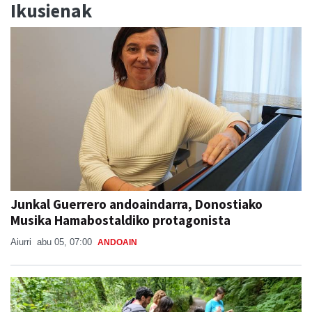
Ikusienak
Junkal Guerrero andoaindarra, Donostiako
Musika Hamabostaldiko protagonista
Aiurri
abu 05, 07:00
ANDOAIN