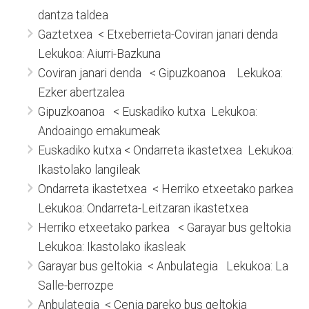
dantza taldea
Gaztetxea < Etxeberrieta-Coviran janari denda
Lekukoa: Aiurri-Bazkuna
Coviran janari denda < Gipuzkoanoa Lekukoa:
Ezker abertzalea
Gipuzkoanoa < Euskadiko kutxa Lekukoa:
Andoaingo emakumeak
Euskadiko kutxa < Ondarreta ikastetxea Lekukoa:
Ikastolako langileak
Ondarreta ikastetxea < Herriko etxeetako parkea
Lekukoa: Ondarreta-Leitzaran ikastetxea
Herriko etxeetako parkea < Garayar bus geltokia
Lekukoa: Ikastolako ikasleak
Garayar bus geltokia < Anbulategia Lekukoa: La
Salle-berrozpe
Anbulategia < Cenia pareko bus geltokia