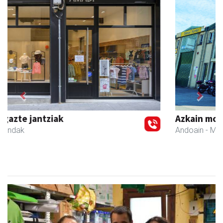
Previous
Next
Azkain motoak
Andoain
- Motor dendak