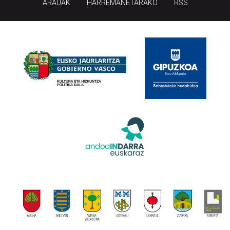
ARAUAK
HARREMANETARAKO
RSS