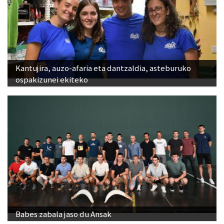
Kantujira, auzo-afaria eta dantzaldia, asteburuko
ospakizunei ekiteko
Babes zabala jaso du Ansak