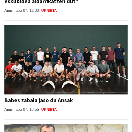
eskubidea aldarrikatzen dut"
Aiurri
abu 07, 12:00
URNIETA
Babes zabala jaso du Ansak
Aiurri
abu 07, 13:55
URNIETA