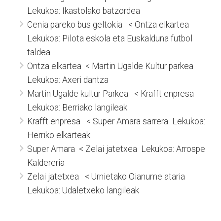
Lekukoa: Ikastolako batzordea
Cenia pareko bus geltokia < Ontza elkartea
Lekukoa: Pilota eskola eta Euskalduna futbol
taldea
Ontza elkartea < Martin Ugalde Kultur parkea
Lekukoa: Axeri dantza
Martin Ugalde kultur Parkea < Krafft enpresa
Lekukoa: Berriako langileak
Krafft enpresa < Super Amara sarrera Lekukoa:
Herriko elkarteak
Super Amara < Zelai jatetxea Lekukoa: Arrospe
Kaldereria
Zelai jatetxea < Urnietako Oianume ataria
Lekukoa: Udaletxeko langileak