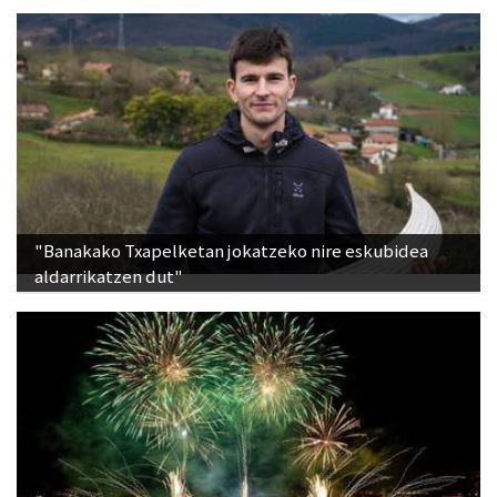
"Banakako Txapelketan jokatzeko nire eskubidea
aldarrikatzen dut"