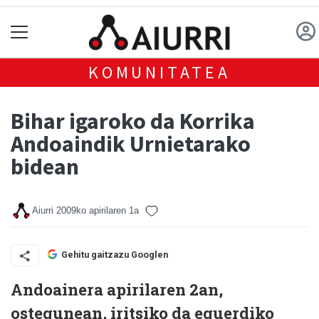
KOMUNITATEA
Bihar igaroko da Korrika
Andoaindik Urnietarako
bidean
Aiurri
2009ko apirilaren 1a
Gehitu gaitzazu Googlen
Andoainera apirilaren 2an,
ostegunean, iritsiko da eguerdiko