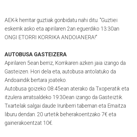
AEK-k herritar guztiak gonbidatu nahi ditu: "Guztiei
eskerrik asko eta apirilaren 2an eguerdiko 13:30an
ONGI ETORRI KORRIKA ANDOIANERA!"
AUTOBUSA GASTEIZERA
Apirilaren 5ean berriz, Korrikaren azken jaia izango da
Gasteizen. Hori dela eta, autobusa antolatuko da
Andoaindik bertara joateko.
Autobusa goizeko 08:45ean aterako da Txoperatik eta
itzulera arratsaldeko 19:30ean izango da Gasteiztik.
Txartelak salgai daude Irunberri tabernan eta Ernaitza
liburu dendan. 20 urtetik beherakoentzako 7€ eta
gainerakoentzat 10€.