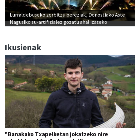
Lurraldebuseko zerbitzu bereziak, Donostiako Aste
Nagusiko su-artifizialez gozatu ahal izateko
Ikusienak
"Banakako Txapelketan jokatzeko nire