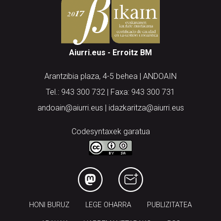
Aiurri.eus - Erroitz BM
Arantzibia plaza, 4-5 behea | ANDOAIN
Tel.: 943 300 732 | Faxa: 943 300 731
andoain@aiurri.eus | idazkaritza@aiurri.eus
Codesyntaxek garatua
HONI BURUZ
LEGE OHARRA
PUBLIZITATEA