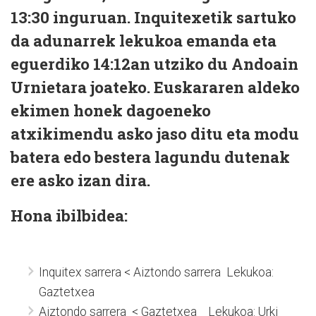
13:30 inguruan. Inquitexetik sartuko
da adunarrek lekukoa emanda eta
eguerdiko 14:12an utziko du Andoain
Urnietara joateko. Euskararen aldeko
ekimen honek dagoeneko
atxikimendu asko jaso ditu eta modu
batera edo bestera lagundu dutenak
ere asko izan dira.
Hona ibilbidea:
Inquitex sarrera < Aiztondo sarrera Lekukoa:
Gaztetxea
Aiztondo sarrera < Gaztetxea Lekukoa: Urki