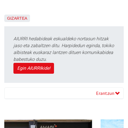
GIZARTEA
AIURRI hedabideak eskualdeko nortasun hitzak
jaso eta zabaltzen ditu. Harpidedun eginda, tokiko
albisteak euskaraz lantzen dituen komunikabidea
babestuko duzu.
Egin AIURRIkide!
Erantzun