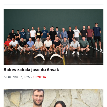
Babes zabala jaso du Ansak
Aiurri
abu 07, 13:55
URNIETA