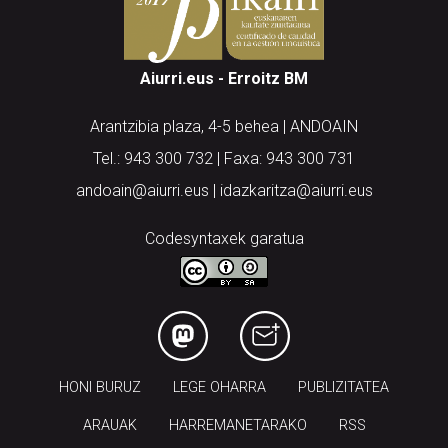
Aiurri.eus - Erroitz BM
Arantzibia plaza, 4-5 behea | ANDOAIN
Tel.: 943 300 732 | Faxa: 943 300 731
andoain@aiurri.eus | idazkaritza@aiurri.eus
Codesyntaxek garatua
HONI BURUZ
LEGE OHARRA
PUBLIZITATEA
ARAUAK
HARREMANETARAKO
RSS