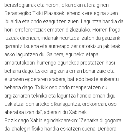
berastegiarrak eta neroni, elkarrekin atera ginen.
Berastegiko Txiki Plazasek lehendik ere egina zuen
ibilaldia eta ondo ezagutzen zuen. Laguntza handia da
hori, erreferentziak ematen dizkizulako. Horren froga
luzeak direnean, indarrak neurtzea izaten da gauzarik
garrantzitsuena eta aurrerago zer datorkizun jakiteak
asko laguntzen du. Gainera, eguneko etapa
amaitutakoan, hurrengo egunekoa prestatzen hasi
beharra dago. Eskiei argizaria eman behar zaie eta
elurraren egoeraren arabera, bat edo beste aukeratu
beharra dago. Txikik oso ondo menperatzen du
argizariaren teknika eta laguntza handia eman digu.
Eskiatzaileen arteko elkarlaguntza, orokorrean, oso
aberatsa izan da”, adierazi du Xabinek.
Pozik dago Xabin egindakoarekin: “Zeharkaldi gogorra
da, ahalegin fisiko handia eskatzen duena. Denbora