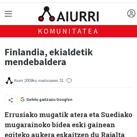
KOMUNITATEA
Finlandia, ekialdetik
mendebaldera
Aiurri
2009ko martxoaren 31
Gehitu gaitzazu Googlen
Errusiako mugatik atera eta Suediako
mugarainoko bidea eski gainean
egiteko aukera eskaitzen du Rajalta