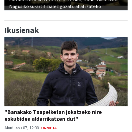
Nagusiko su-artifizialez gozatu ahal izateko
Ikusienak
"Banakako Txapelketan jokatzeko nire
eskubidea aldarrikatzen dut"
Aiurri
abu 07, 12:00
URNIETA