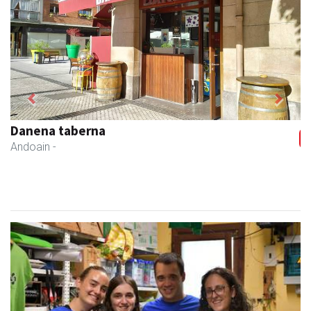
Previous
Next
Danena taberna
Andoain
-