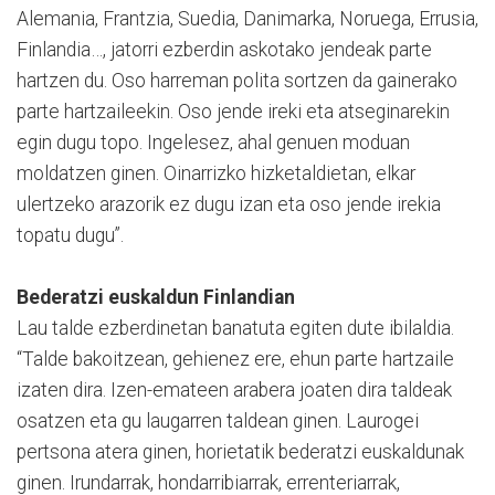
Alemania, Frantzia, Suedia, Danimarka, Noruega, Errusia,
Finlandia…, jatorri ezberdin askotako jendeak parte
hartzen du. Oso harreman polita sortzen da gainerako
parte hartzaileekin. Oso jende ireki eta atseginarekin
egin dugu topo. Ingelesez, ahal genuen moduan
moldatzen ginen. Oinarrizko hizketaldietan, elkar
ulertzeko arazorik ez dugu izan eta oso jende irekia
topatu dugu”.
Bederatzi euskaldun Finlandian
Lau talde ezberdinetan banatuta egiten dute ibilaldia.
“Talde bakoitzean, gehienez ere, ehun parte hartzaile
izaten dira. Izen-emateen arabera joaten dira taldeak
osatzen eta gu laugarren taldean ginen. Laurogei
pertsona atera ginen, horietatik bederatzi euskaldunak
ginen. Irundarrak, hondarribiarrak, errenteriarrak,