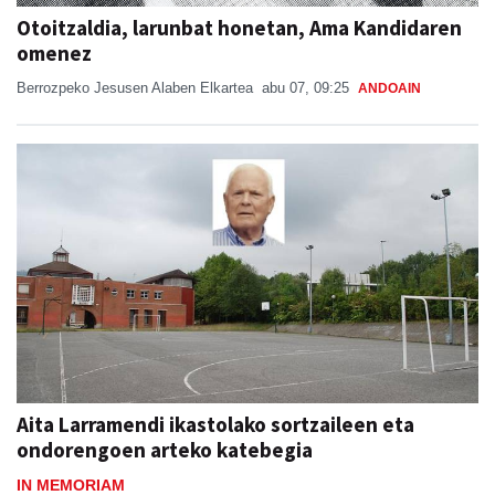
Otoitzaldia, larunbat honetan, Ama Kandidaren
omenez
Berrozpeko Jesusen Alaben Elkartea
abu 07, 09:25
ANDOAIN
Aita Larramendi ikastolako sortzaileen eta
ondorengoen arteko katebegia
IN MEMORIAM