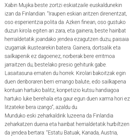
Xabin Mujika beste zortzi eskiatzaile euskaldunekin
izan da Finlandian. “Iraupen eskian aritzen direnentzat,
oso esperientzia polita da. Azken finean, oso gustuko
duzun kirola egiten ari zara, eta gainera, beste hainbat
herrialdetatik joandako jendea ezagutzen duzu, paisaia
izugarriak ikustearekin batera. Gainera, dortsalik eta
sailkapenik ez dagoenez, norberak bere erritmoa
jarraitzen du, bestelako presio gehiturik gabe.
Lasaitasuna ematen du horrek. Kirolari bakoitzak egin
duen denboraren berri emango balute, edo sailkapena
kontuan hartuko balitz, konpetizio kutsu handiagoa
hartuko luke berehala eta gaur egun duen xarma hori ez
litzateke bera izango”, azaldu du.
Munduko eski zeharkaldirik luzeena da Finlandia
zeharkatzen duena eta hainbat herrialdetatik hurbiltzen
da jendea bertara: “Estatu Batuak, Kanada, Austria,