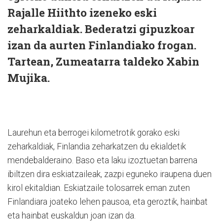
Rajalle Hiithto izeneko eski
zeharkaldiak. Bederatzi gipuzkoar
izan da aurten Finlandiako frogan.
Tartean, Zumeatarra taldeko Xabin
Mujika.
Laurehun eta berrogei kilometrotik gorako eski
zeharkaldiak, Finlandia zeharkatzen du ekialdetik
mendebalderaino. Baso eta laku izoztuetan barrena
ibiltzen dira eskiatzaileak, zazpi eguneko iraupena duen
kirol ekitaldian. Eskiatzaile tolosarrek eman zuten
Finlandiara joateko lehen pausoa, eta geroztik, hainbat
eta hainbat euskaldun joan izan da.