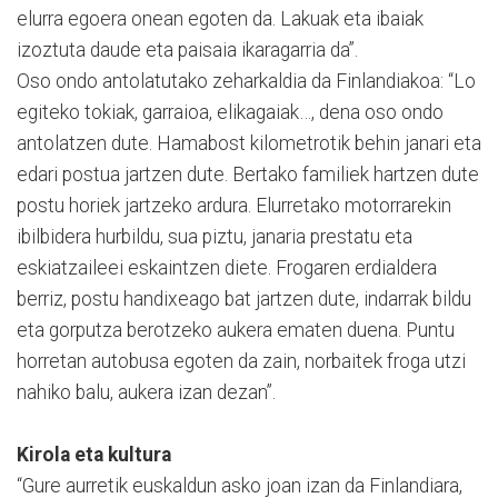
elurra egoera onean egoten da. Lakuak eta ibaiak
izoztuta daude eta paisaia ikaragarria da”.
Oso ondo antolatutako zeharkaldia da Finlandiakoa: “Lo
egiteko tokiak, garraioa, elikagaiak…, dena oso ondo
antolatzen dute. Hamabost kilometrotik behin janari eta
edari postua jartzen dute. Bertako familiek hartzen dute
postu horiek jartzeko ardura. Elurretako motorrarekin
ibilbidera hurbildu, sua piztu, janaria prestatu eta
eskiatzaileei eskaintzen diete. Frogaren erdialdera
berriz, postu handixeago bat jartzen dute, indarrak bildu
eta gorputza berotzeko aukera ematen duena. Puntu
horretan autobusa egoten da zain, norbaitek froga utzi
nahiko balu, aukera izan dezan”.
Kirola eta kultura
“Gure aurretik euskaldun asko joan izan da Finlandiara,