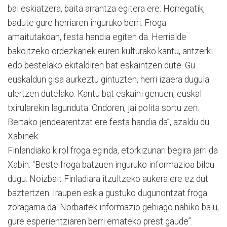
bai eskiatzera, baita arrantza egitera ere. Horregatik,
badute gure herriaren inguruko berri. Froga
amaitutakoan, festa handia egiten da. Herrialde
bakoitzeko ordezkariek euren kulturako kantu, antzerki
edo bestelako ekitaldiren bat eskaintzen dute. Gu
euskaldun gisa aurkeztu gintuzten, herri izaera dugula
ulertzen dutelako. Kantu bat eskaini genuen, euskal
txirularekin lagunduta. Ondoren, jai polita sortu zen.
Bertako jendearentzat ere festa handia da”, azaldu du
Xabinek.
Finlandiako kirol froga eginda, etorkizunari begira jarri da
Xabin: “Beste froga batzuen inguruko informazioa bildu
dugu. Noizbait Finladiara itzultzeko aukera ere ez dut
baztertzen. Iraupen eskia gustuko dugunontzat froga
zoragarria da. Norbaitek informazio gehiago nahiko balu,
gure esperientziaren berri emateko prest gaude”.