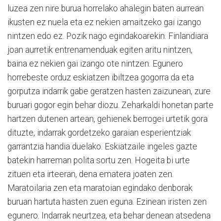
luzea zen nire burua horrelako ahalegin baten aurrean
ikusten ez nuela eta ez nekien amaitzeko gai izango
nintzen edo ez. Pozik nago egindakoarekin. Finlandiara
joan aurretik entrenamenduak egiten aritu nintzen,
baina ez nekien gai izango ote nintzen. Egunero
horrebeste orduz eskiatzen ibiltzea gogorra da eta
gorputza indarrik gabe geratzen hasten zaizunean, zure
buruari gogor egin behar diozu. Zeharkaldi honetan parte
hartzen dutenen artean, gehienek berrogei urtetik gora
dituzte, indarrak gordetzeko garaian esperientziak
garrantzia handia duelako. Eskiatzaile ingeles gazte
batekin harreman polita sortu zen. Hogeita bi urte
zituen eta irteeran, dena ematera joaten zen.
Maratoilaria zen eta maratoian egindako denborak
buruan hartuta hasten zuen eguna. Ezinean iristen zen
egunero. Indarrak neurtzea, eta behar denean atsedena