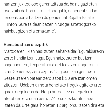
hartzen jakitea oso garrantzitsua da, baina gaztetan,
oso zaila da hori egitea. Horregatik, esperientziadun
jendeak parte hartzen du gehienbat Rajalta Rajalle
Hiihton. Gure taldean bazen hirurogei urtetik gorako
hainbat gizon eta emakume”.
Hamabost zero azpitik
Martxoaren 14an hasi zuten zeharkaldia: “Eguraldiarekin
zorte handia izan dugu. Egun haizetsuren bat izan
bagenuen ere, tenperatura aldetik ez zen gogorregia
izan. Gehienez, zero azpitik 15 gradu izan genituen.
Beste urteren batean zero azpitik 30 ere izan omen
zituzten. Udaberria mota honetako frogak egiteko urte
garairik egokiena da. Negu betean ez da eguzkirik
ateratzen eta udan berriz, 24 orduz ezkutatu gabe
izaten da. Urte garai honetan 12 argi ordu izaten dira eta