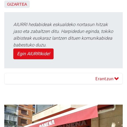
GIZARTEA
AIURRI hedabideak eskualdeko nortasun hitzak
jaso eta zabaltzen ditu. Harpidedun eginda, tokiko
albisteak euskaraz lantzen dituen komunikabidea
babestuko duzu.
Egin AIURRIkide!
Erantzun