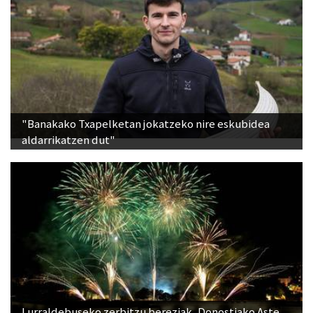
"Banakako Txapelketan jokatzeko nire eskubidea
aldarrikatzen dut"
Lurraldebuseko zerbitzu bereziak, Donostiako Aste