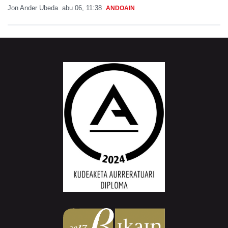
Jon Ander Ubeda
abu 06, 11:38
ANDOAIN