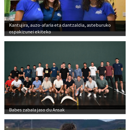
Kantujira, auzo-afaria eta dantzaldia, asteburuko
ospakizunei ekiteko
Babes zabala jaso du Ansak