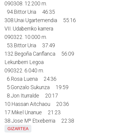
090308. 12.200 m.
94.Bittor Uria 46:35
308.Unai Ugartemendia 55:16
VII. Udaberriko karrera
090322. 10.000 m.
53.Bittor Uria 37:49
132.Begoña Canflanca 56:09
Lekunberri Legoa
090322. 6.040 m.
6.Rosa Luena 24:36
5.Gonzalo Sukunza 19:59
8.Jon Iturralde 20:17
10.Hassan Aitchaou 20:36
17.Mikel Unanue 21:23
38.Jose Mª Etxeberria 22:38
GIZARTEA