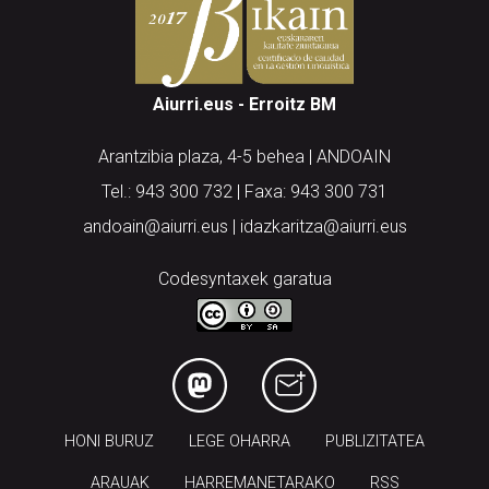
Aiurri.eus - Erroitz BM
Arantzibia plaza, 4-5 behea | ANDOAIN
Tel.: 943 300 732 | Faxa: 943 300 731
andoain@aiurri.eus | idazkaritza@aiurri.eus
Codesyntaxek garatua
HONI BURUZ
LEGE OHARRA
PUBLIZITATEA
ARAUAK
HARREMANETARAKO
RSS