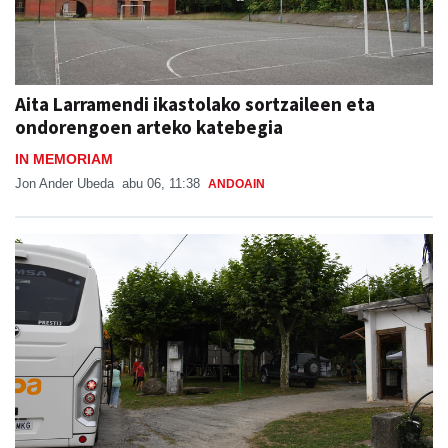
Aita Larramendi ikastolako sortzaileen eta
ondorengoen arteko katebegia
IN MEMORIAM
Jon Ander Ubeda
abu 06, 11:38
ANDOAIN