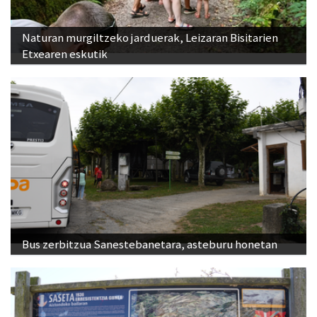
Naturan murgiltzeko jarduerak, Leizaran Bisitarien
Etxearen eskutik
Bus zerbitzua Sanestebanetara, asteburu honetan