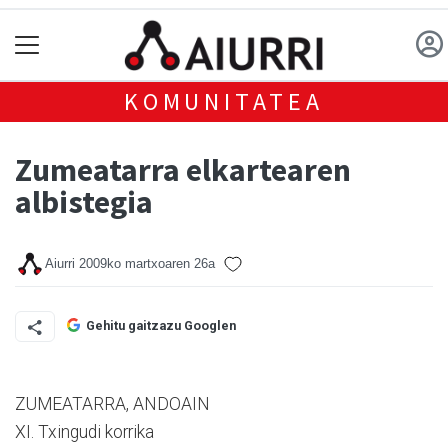
KOMUNITATEA
Zumeatarra elkartearen
albistegia
Aiurri
2009ko martxoaren 26a
Gehitu gaitzazu Googlen
ZUMEATARRA, ANDOAIN
XI. Txingudi korrika