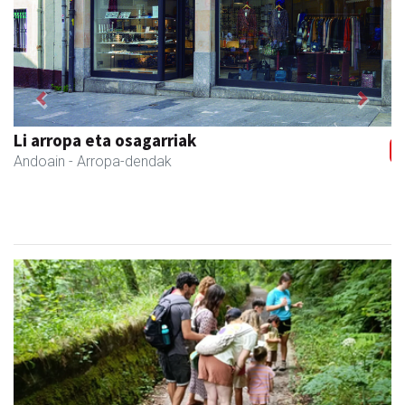
Previous
Next
Xixori belar-denda
Andoain
- Belar-denda