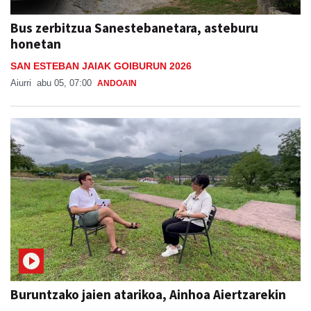
Bus zerbitzua Sanestebanetara, asteburu
honetan
SAN ESTEBAN JAIAK GOIBURUN 2026
Aiurri
abu 05, 07:00
ANDOAIN
Buruntzako jaien atarikoa, Ainhoa Aiertzarekin