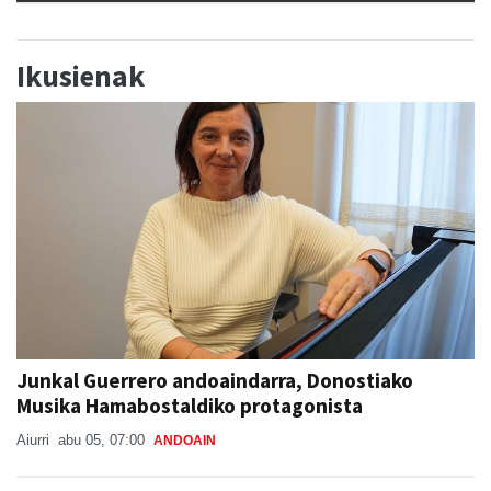
Ikusienak
Junkal Guerrero andoaindarra, Donostiako
Musika Hamabostaldiko protagonista
Aiurri
abu 05, 07:00
ANDOAIN