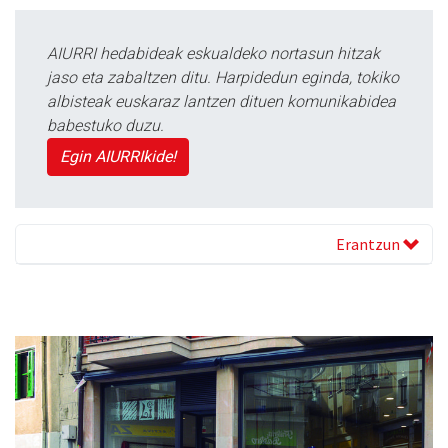
AIURRI hedabideak eskualdeko nortasun hitzak
jaso eta zabaltzen ditu. Harpidedun eginda, tokiko
albisteak euskaraz lantzen dituen komunikabidea
babestuko duzu.
Egin AIURRIkide!
Erantzun