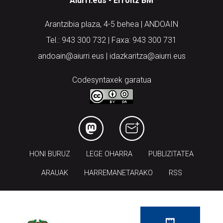
Arantzibia plaza, 4-5 behea | ANDOAIN
Tel.: 943 300 732 | Faxa: 943 300 731
andoain@aiurri.eus | idazkaritza@aiurri.eus
Codesyntaxek garatua
HONI BURUZ
LEGE OHARRA
PUBLIZITATEA
ARAUAK
HARREMANETARAKO
RSS