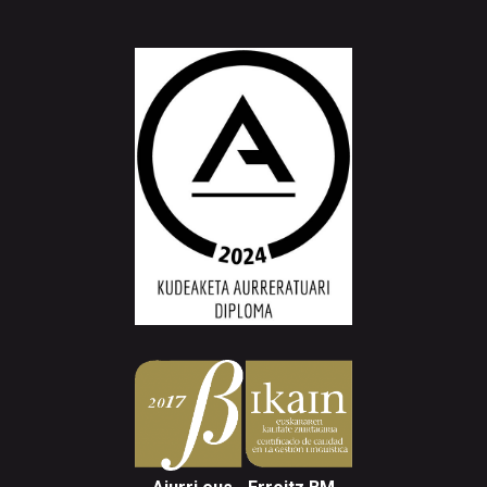
Aiurri.eus - Erroitz BM