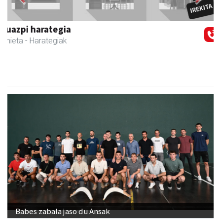
Barn trasteleku eta biltegi txikien alokairua
Urnieta
- Trastelekuak
Babes zabala jaso du Ansak