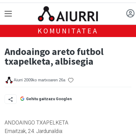
KOMUNITATEA
Andoaingo areto futbol
txapelketa, albisegia
Aiurri
2009ko martxoaren 26a
Gehitu gaitzazu Googlen
ANDOAINGO TXAPELKETA
Emaitzak, 24. Jardunaldia: