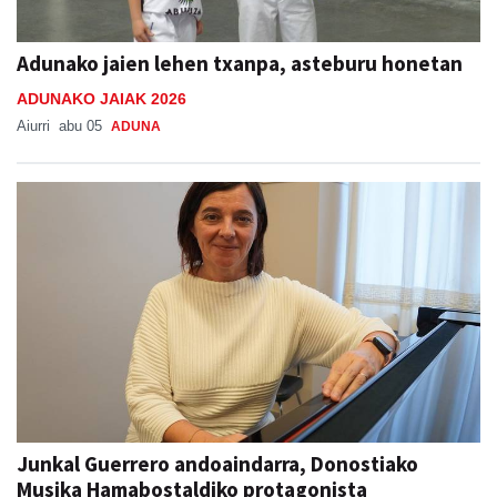
Adunako jaien lehen txanpa, asteburu honetan
ADUNAKO JAIAK 2026
Aiurri
abu 05
ADUNA
Junkal Guerrero andoaindarra, Donostiako
Musika Hamabostaldiko protagonista
Aiurri
abu 05
ANDOAIN