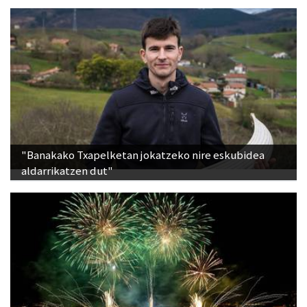
"Banakako Txapelketan jokatzeko nire eskubidea
aldarrikatzen dut"