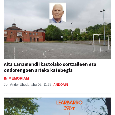
Aita Larramendi ikastolako sortzaileen eta
ondorengoen arteko katebegia
IN MEMORIAM
Jon Ander Ubeda
abu 06, 11:38
ANDOAIN