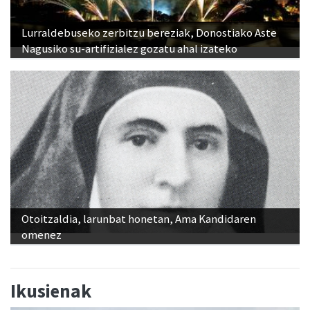
Lurraldebuseko zerbitzu bereziak, Donostiako Aste
Nagusiko su-artifizialez gozatu ahal izateko
Otoitzaldia, larunbat honetan, Ama Kandidaren
omenez
Ikusienak