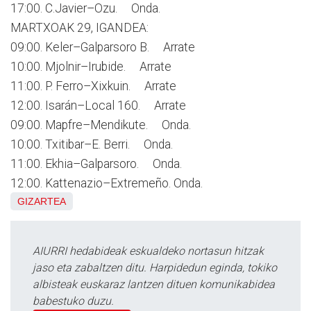
17:00. C.Javier–Ozu. Onda.
MARTXOAK 29, IGANDEA:
09:00. Keler–Galparsoro B. Arrate
10:00. Mjolnir–Irubide. Arrate
11:00. P. Ferro–Xixkuin. Arrate
12:00. Isarán–Local 160. Arrate
09:00. Mapfre–Mendikute. Onda.
10:00. Txitibar–E. Berri. Onda.
11:00. Ekhia–Galparsoro. Onda.
12:00. Kattenazio–Extremeño. Onda.
GIZARTEA
AIURRI hedabideak eskualdeko nortasun hitzak
jaso eta zabaltzen ditu. Harpidedun eginda, tokiko
albisteak euskaraz lantzen dituen komunikabidea
babestuko duzu.