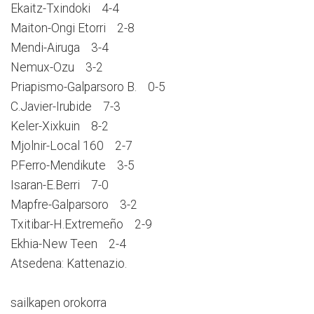
Ekaitz-Txindoki 4-4
Maiton-Ongi Etorri 2-8
Mendi-Airuga 3-4
Nemux-Ozu 3-2
Priapismo-Galparsoro B. 0-5
C.Javier-Irubide 7-3
Keler-Xixkuin 8-2
Mjolnir-Local 160 2-7
P.Ferro-Mendikute 3-5
Isaran-E.Berri 7-0
Mapfre-Galparsoro 3-2
Txitibar-H.Extremeño 2-9
Ekhia-New Teen 2-4
Atsedena: Kattenazio.
sailkapen orokorra