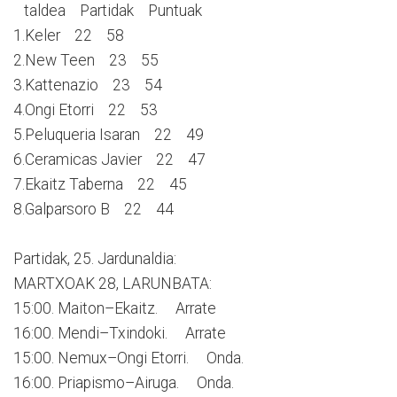
taldea Partidak Puntuak
1.Keler 22 58
2.New Teen 23 55
3.Kattenazio 23 54
4.Ongi Etorri 22 53
5.Peluqueria Isaran 22 49
6.Ceramicas Javier 22 47
7.Ekaitz Taberna 22 45
8.Galparsoro B 22 44
Partidak, 25. Jardunaldia:
MARTXOAK 28, LARUNBATA:
15:00. Maiton–Ekaitz. Arrate
16:00. Mendi–Txindoki. Arrate
15:00. Nemux–Ongi Etorri. Onda.
16:00. Priapismo–Airuga. Onda.