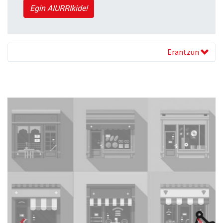
Egin AIURRIkide!
Erantzun
Previous
Next