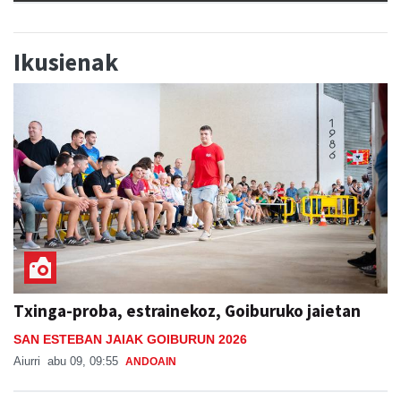
Ikusienak
Txinga-proba, estrainekoz, Goiburuko jaietan
SAN ESTEBAN JAIAK GOIBURUN 2026
Aiurri
abu 09, 09:55
ANDOAIN