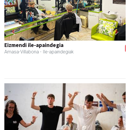
Previous
Next
Eizmendi ile-apaindegia
Amasa-Villabona
- Ile-apaindegiak