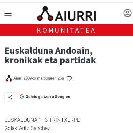
KOMUNITATEA
Euskalduna Andoain,
kronikak eta partidak
Aiurri
2009ko martxoaren 26a
Gehitu gaitzazu Googlen
EUSKALDUNA 1–3 TRINTXERPE
Golak: Aritz Sanchez.