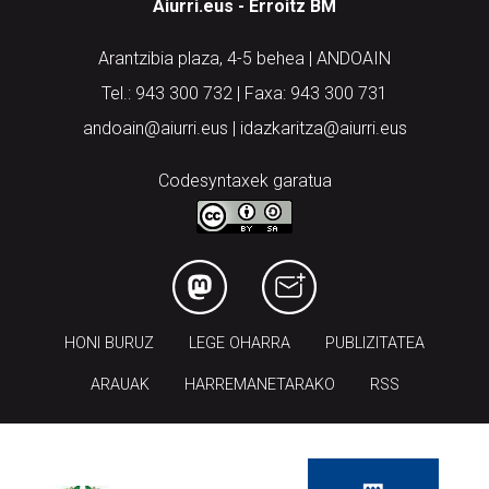
Aiurri.eus - Erroitz BM
Arantzibia plaza, 4-5 behea | ANDOAIN
Tel.: 943 300 732 | Faxa: 943 300 731
andoain@aiurri.eus | idazkaritza@aiurri.eus
Codesyntaxek garatua
HONI BURUZ
LEGE OHARRA
PUBLIZITATEA
ARAUAK
HARREMANETARAKO
RSS