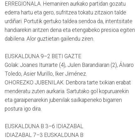
ERREGIONALA. Hernaniren aurkako partidan gozatu
ederra hartu eta gero, sufritzea tokatu zitzaion talde
urdiñari. Portutik gertuko taldea sendoa da, intentsitate
handiarekin aritzen dena eta etengabeko presioa egiten
dabilena. Alor guztietan gailendu ziren.
EUSKALDUNA 9–2 BETI GAZTE
Golak: Joanes Iturrarte (4), Julen Barandiaran (2), Álvaro
Toledo, Asier Murillo, Iker Jiménez.
OHOREZKO JUBENILAK. Denbora tarte txikian erabat
menderatu zuten aurkaria. Sartutako gol kopuruarekin
eta garaipenarekin jubenilak sailkapeneko bigarren
postura igo dira.
EUSKALDUNA B 3–6 IDIAZABAL
IDIAZABAL 7–3 EUSKALDUNA B