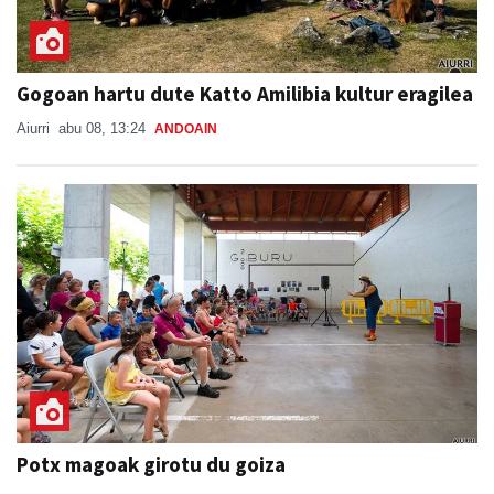
Gogoan hartu dute Katto Amilibia kultur eragilea
Aiurri
abu 08, 13:24
ANDOAIN
Potx magoak girotu du goiza