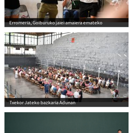
Erromeria, Goiburuko jaiei amaiera emateko
Txekor Jateko bazkaria Adunan