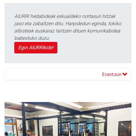
AIURRI hedabideak eskualdeko nortasun hitzak
jaso eta zabaltzen ditu. Harpidedun eginda, tokiko
albisteak euskaraz lantzen dituen komunikabidea
babestuko duzu.
Egin AIURRIkide!
Erantzun