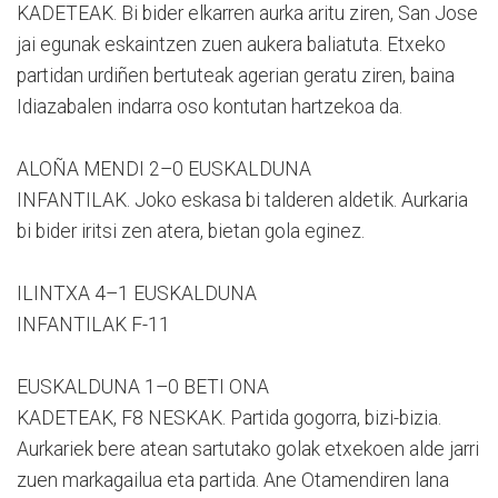
KADETEAK. Bi bider elkarren aurka aritu ziren, San Jose
jai egunak eskaintzen zuen aukera baliatuta. Etxeko
partidan urdiñen bertuteak agerian geratu ziren, baina
Idiazabalen indarra oso kontutan hartzekoa da.
ALOÑA MENDI 2–0 EUSKALDUNA
INFANTILAK. Joko eskasa bi talderen aldetik. Aurkaria
bi bider iritsi zen atera, bietan gola eginez.
ILINTXA 4–1 EUSKALDUNA
INFANTILAK F-11
EUSKALDUNA 1–0 BETI ONA
KADETEAK, F8 NESKAK. Partida gogorra, bizi-bizia.
Aurkariek bere atean sartutako golak etxekoen alde jarri
zuen markagailua eta partida. Ane Otamendiren lana