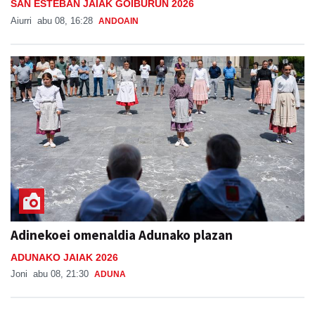
SAN ESTEBAN JAIAK GOIBURUN 2026
Aiurri
abu 08, 16:28
ANDOAIN
Adinekoei omenaldia Adunako plazan
ADUNAKO JAIAK 2026
Joni
abu 08, 21:30
ADUNA