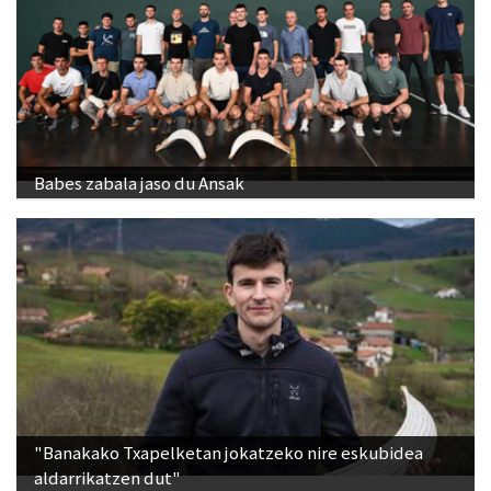
Babes zabala jaso du Ansak
"Banakako Txapelketan jokatzeko nire eskubidea
aldarrikatzen dut"