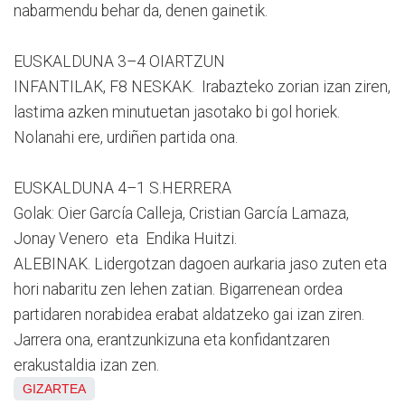
nabarmendu behar da, denen gainetik.
EUSKALDUNA 3–4 OIARTZUN
INFANTILAK, F8 NESKAK. Irabazteko zorian izan ziren,
lastima azken minutuetan jasotako bi gol horiek.
Nolanahi ere, urdiñen partida ona.
EUSKALDUNA 4–1 S.HERRERA
Golak: Oier García Calleja, Cristian García Lamaza,
Jonay Venero eta Endika Huitzi.
ALEBINAK. Lidergotzan dagoen aurkaria jaso zuten eta
hori nabaritu zen lehen zatian. Bigarrenean ordea
partidaren norabidea erabat aldatzeko gai izan ziren.
Jarrera ona, erantzunkizuna eta konfidantzaren
erakustaldia izan zen.
GIZARTEA