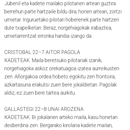
Jubenil eta kadete mailako pilotarien artean guztira
berrehun parte hartzaile bildu dira; horien artean, zortzi
urnietar. Inguruetako pilotari hoberenek parte hartzen
dute txapelketan. Beraz, norgehiagokak irabaztea,
urnietarrentzat erronka handia izango da.
CRISTOBAL 22–7 AITOR PAGOLA
KADETEAK. Maila beretsuko pilotariak izanik,
norgehiagoka askoz orekatuagoa izatea aurreikusten
zen. Añorgakoa ordea hobeto egokitu zen frontoira,
azkartasuna erakutsi zuen bere jokaldietan. Pagolak
aldiz, ez zuen bere tartea aurkitu.
GALLASTEGI 22–8 UNAI AROZENA
KADETEAK. Bi jokalarien arteko maila, kasu honetan
desberdina zen. Bergarako kirolaria kadete mailan,