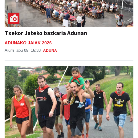
Txekor Jateko bazkaria Adunan
ADUNAKO JAIAK 2026
Aiurri
abu 09, 16:33
ADUNA
San Esteban jaiak Goiburun