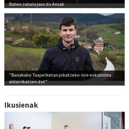
"Banakako Txapelketan jokatzeko nire eskubidea
aldarrikatzen dut"
Ikusienak