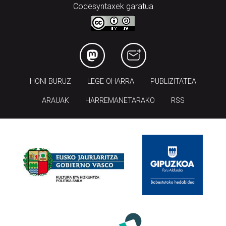
HONI BURUZ
LEGE OHARRA
PUBLIZITATEA
ARAUAK
HARREMANETARAKO
RSS