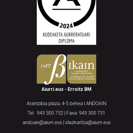
Aiurri.eus - Erroitz BM
Arantzibia plaza, 4-5 behea | ANDOAIN
Tel.: 943 300 732 | Faxa: 943 300 731
andoain@aiurri.eus | idazkaritza@aiurri.eus
Codesyntaxek garatua