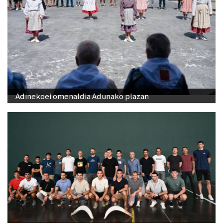
Adinekoei omenaldia Adunako plazan
Babes zabala jaso du Ansak