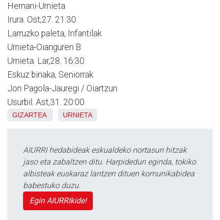
Hernani-Urnieta
Irura. Ost,27. 21:30
Larruzko paleta, Infantilak
Urnieta-Oianguren B
Urnieta. Lar,28. 16:30
Eskuz binaka, Seniorrak
Jon Pagola-Jauregi / Oiartzun
Usurbil. Ast,31. 20:00
GIZARTEA
URNIETA
AIURRI hedabideak eskualdeko nortasun hitzak
jaso eta zabaltzen ditu. Harpidedun eginda, tokiko
albisteak euskaraz lantzen dituen komunikabidea
babestuko duzu.
Egin AIURRIkide!