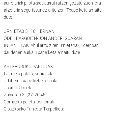
aurrelariak pilotakadak urrutiratzen gozatu zuen, eta
atzelaria segurtasunez aritu zen. Txapelketa amaitu
dute.
URNIETA3 3–18 HERNANI1
ODEI IBARGOIEN-JON ANDER IGUARAN.
INFANTILAK. Ahul aritu ziren urnietarrak, lidergoan
daudenen aurka. Txapelketa amaitu dute.
ASTEBURUKO PARTIDAK
Larruzko paleta, seniorrak
Udaberri Txapelketako finala
Usurbil- Urnieta
Zubieta. Ost,27. 20:45
Gomazko paleta, seniorrak
Gipuzkoako Trinketa Txapelketa