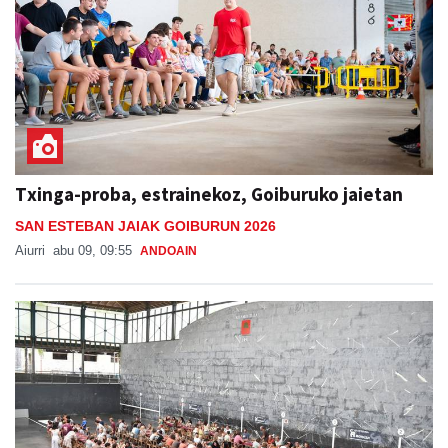
Txinga-proba, estrainekoz, Goiburuko jaietan
SAN ESTEBAN JAIAK GOIBURUN 2026
Aiurri
abu 09, 09:55
ANDOAIN