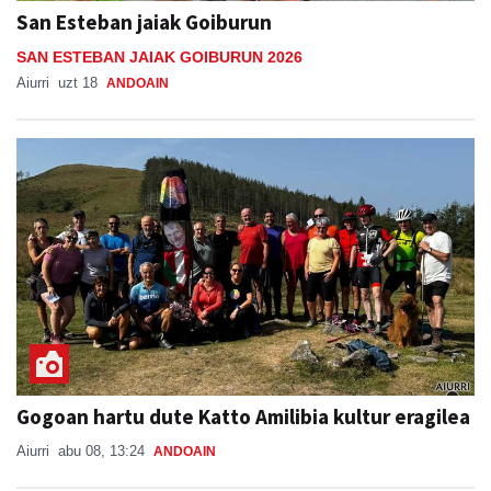
SAN ESTEBAN JAIAK GOIBURUN 2026
Aiurri
uzt 18
ANDOAIN
Gogoan hartu dute Katto Amilibia kultur eragilea
Aiurri
abu 08, 13:24
ANDOAIN