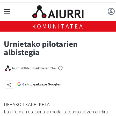
KOMUNITATEA
Urnietako pilotarien
albistegia
Aiurri
2009ko martxoaren 26a
Gehitu gaitzazu Googlen
DEBAKO TXAPELKETA
Lau t´erdian eta banaka modalitatean jokatzen ari dira.