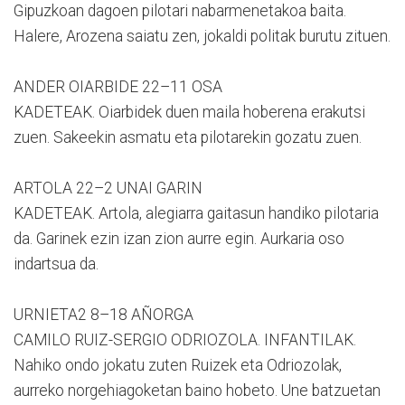
Gipuzkoan dagoen pilotari nabarmenetakoa baita.
Halere, Arozena saiatu zen, jokaldi politak burutu zituen.
ANDER OIARBIDE 22–11 OSA
KADETEAK. Oiarbidek duen maila hoberena erakutsi
zuen. Sakeekin asmatu eta pilotarekin gozatu zuen.
ARTOLA 22–2 UNAI GARIN
KADETEAK. Artola, alegiarra gaitasun handiko pilotaria
da. Garinek ezin izan zion aurre egin. Aurkaria oso
indartsua da.
URNIETA2 8–18 AÑORGA
CAMILO RUIZ-SERGIO ODRIOZOLA. INFANTILAK.
Nahiko ondo jokatu zuten Ruizek eta Odriozolak,
aurreko norgehiagoketan baino hobeto. Une batzuetan