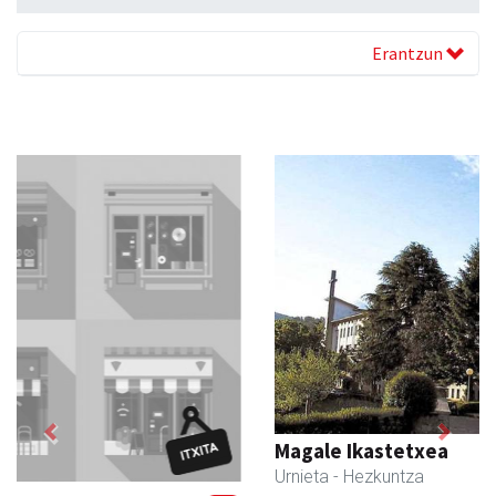
Erantzun
Previous
Next
Magale Ikastetxea
Urnieta
- Hezkuntza