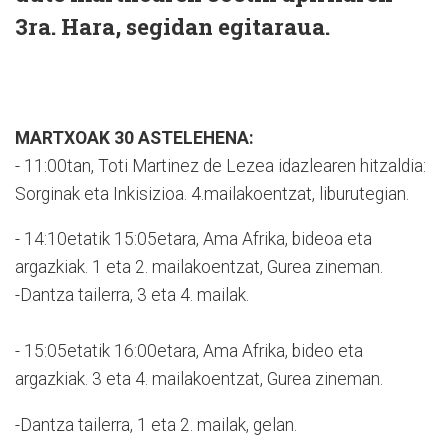
3ra. Hara, segidan egitaraua.
MARTXOAK 30 ASTELEHENA:
- 11:00tan, Toti Martinez de Lezea idazlearen hitzaldia:
Sorginak eta Inkisizioa. 4.mailakoentzat, liburutegian.
- 14:10etatik 15:05etara, Ama Afrika, bideoa eta
argazkiak. 1 eta 2. mailakoentzat, Gurea zineman.
-Dantza tailerra, 3 eta 4. mailak.
- 15:05etatik 16:00etara, Ama Afrika, bideo eta
argazkiak. 3 eta 4. mailakoentzat, Gurea zineman.
-Dantza tailerra, 1 eta 2. mailak, gelan.