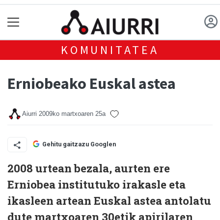
KOMUNITATEA
Erniobeako Euskal astea
Aiurri
2009ko martxoaren 25a
Gehitu gaitzazu Googlen
2008 urtean bezala, aurten ere
Erniobea institutuko irakasle eta
ikasleen artean Euskal astea antolatu
dute martxoaren 30etik apirilaren