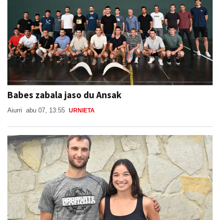
Babes zabala jaso du Ansak
Aiurri
abu 07, 13:55
URNIETA