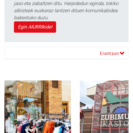
jaso eta zabaltzen ditu. Harpidedun eginda, tokiko
albisteak euskaraz lantzen dituen komunikabidea
babestuko duzu.
Egin AIURRIkide!
Erantzun