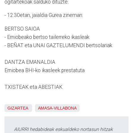
ogitartekoak salduko dituzte.
- 12:30etan, jaialdia Gurea zineman:
BERTSO SAIOA
- Erniobeako bertso tailerreko ikasleak
- BEÑAT eta UNAI GAZTELUMENDI bertsolariak
DANTZA EMANALDIA
Erniobea BHI-ko ikasleek prestatuta
TXISTEAK eta ABESTIAK
GIZARTEA
AMASA-VILLABONA
AIURRI hedabideak eskualdeko nortasun hitzak