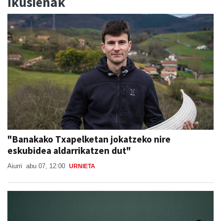
Ikusienak
"Banakako Txapelketan jokatzeko nire
eskubidea aldarrikatzen dut"
Aiurri
abu 07, 12:00
URNIETA