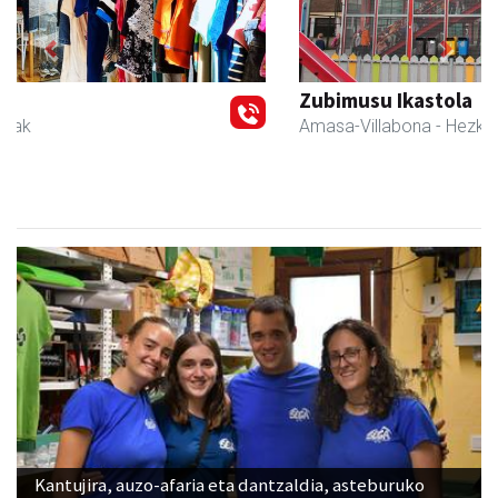
Previous
Next
Zubimusu Ikastola
Amasa-Villabona
- Hezkuntza
Kantujira, auzo-afaria eta dantzaldia, asteburuko