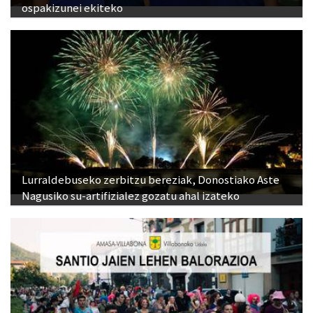
ospakizunei ekiteko
Lurraldebuseko zerbitzu bereziak, Donostiako Aste
Nagusiko su-artifizialez gozatu ahal izateko