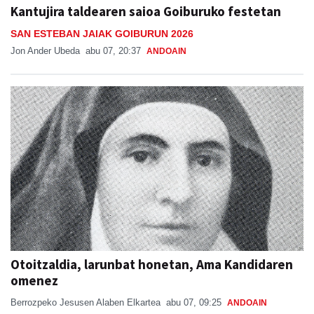
Kantujira taldearen saioa Goiburuko festetan
SAN ESTEBAN JAIAK GOIBURUN 2026
Jon Ander Ubeda
abu 07, 20:37
ANDOAIN
Otoitzaldia, larunbat honetan, Ama Kandidaren
omenez
Berrozpeko Jesusen Alaben Elkartea
abu 07, 09:25
ANDOAIN