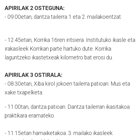
APIRILAK 2 OSTEGUNA:
- 09:00etan, dantza tailerra 1 eta 2. mailakoentzat.
- 12:45etan, Korrika 16ren iritsiera: Institutuko ikasle eta
irakasleek Korrikan parte hartuko dute. Korrika
laguntzeko ikastetxeak kilometro bat erosi du.
APIRILAK 3 OSTIRALA:
- 08:30etan, Xiba kirol jokoen tailerra patioan. Mus eta
xake txapelketa.
- 11:00tan, dantza patioan. Dantza tailerran ikasitakoa
praktikara eramateko.
- 11:15etan hamaiketakoa: 3. mailako ikasleek