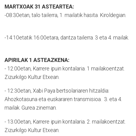
MARTXOAK 31 ASTEARTEA:
-08:30etan, talo tailerra, 1. mailatik hasita. Kiroldegian.
-14:10etatik 16:00etara, dantza tailerra. 3 eta 4. mailak.
APIRILAK 1 ASTEAZKENA:
- 12:00etan, Karrere ipuin kontalaria. 1 mailakoentzat.
Zizurkilgo Kultur Etxean.
- 12:30etan, Xabi Paya bertsolariaren hitzaldia:
Ahozkotasuna eta euskararen transmisioa. 3. eta 4.
mailak. Gurea zineman.
- 13:00etan, Karrere ipuin kontalaria. 2. mailakoentzat.
Zizurkilgo Kultur Etxean.