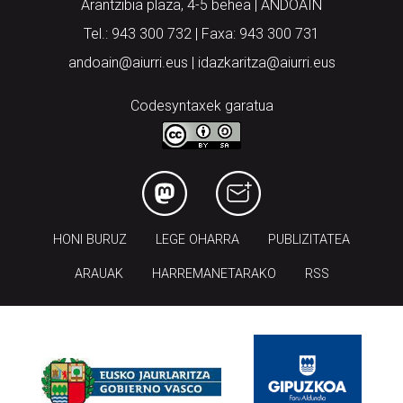
Arantzibia plaza, 4-5 behea | ANDOAIN
Tel.: 943 300 732 | Faxa: 943 300 731
andoain@aiurri.eus | idazkaritza@aiurri.eus
Codesyntaxek garatua
HONI BURUZ
LEGE OHARRA
PUBLIZITATEA
ARAUAK
HARREMANETARAKO
RSS