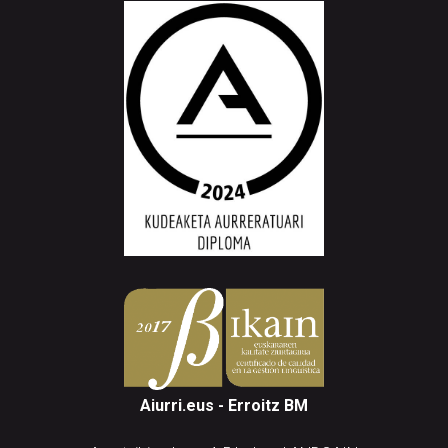
Aiurri.eus - Erroitz BM