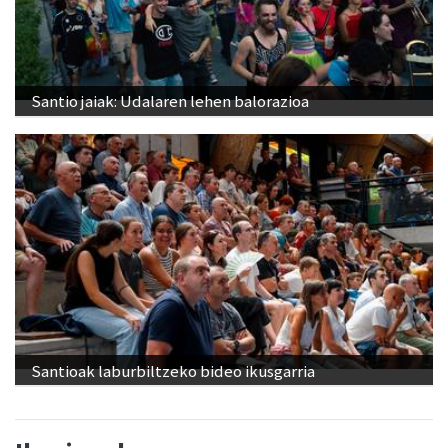
Santio jaiak: Udalaren lehen balorazioa
Santioak laburbiltzeko bideo ikusgarria