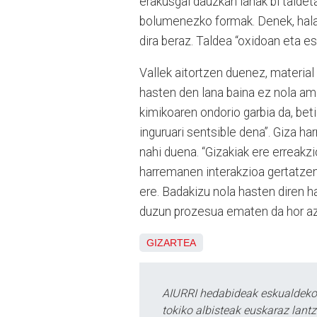
erakusgai dauzkan lanak bi taldet
bolumenezko formak. Denek, hala 
dira beraz. Taldea “oxidoan eta es
Vallek aitortzen duenez, material
hasten den lana baina ez nola am
kimikoaren ondorio garbia da, be
inguruari sentsible dena”. Giza h
nahi duena. “Gizakiak ere erreakz
harremanen interakzioa gertatze
ere. Badakizu nola hasten diren h
duzun prozesua ematen da hor azk
GIZARTEA
AIURRI hedabideak eskualdeko n
tokiko albisteak euskaraz lan