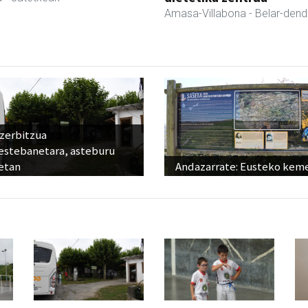
Amasa-Villabona
- Belar-den
 zerbitzua
estebanetara, asteburu
etan
Andazarrate: Eusteko kem