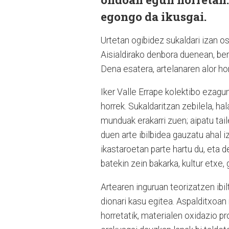
egongo da ikusgai.
Urtetan ogibidez sukaldari izan o
Aisialdirako denbora duenean, be
Dena esatera, artelanaren alor h
Iker Valle Errape kolektibo ezagu
horrek. Sukaldaritzan zebilela, ha
munduak erakarri zuen; aipatu tail
duen arte ibilbidea gauzatu ahal
ikastaroetan parte hartu du, eta d
batekin zein bakarka, kultur etxe, 
Artearen inguruan teorizatzen ib
dionari kasu egitea. Aspalditxoa
horretatik, materialen oxidazio p