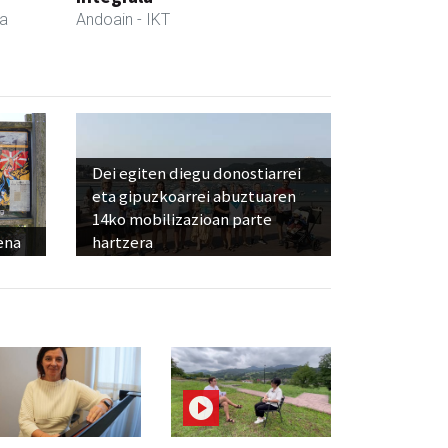
da
Andoain
- IKT
Dei egiten diegu donostiarrei
eta gipuzkoarrei abuztuaren
14ko mobilizazioan parte
ena
hartzera