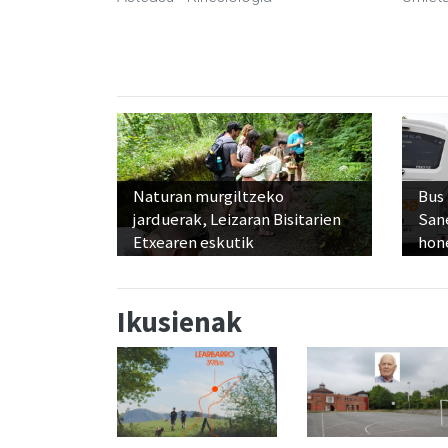
Naturan murgiltzeko
Bus
jarduerak, Leizaran Bisitarien
San
Etxearen eskutik
hon
Ikusienak