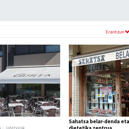
Erantzun
Sahatsa belar-denda et
dietetika zentrua
a
- Jatetxeak