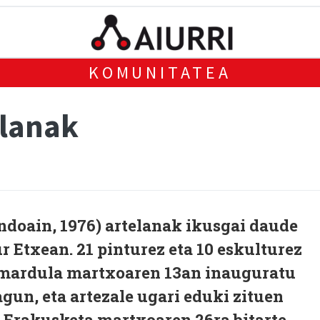
KOMUNITATEA
elanak
ndoain, 1976) artelanak ikusgai daude
r Etxean. 21 pinturez eta 10 eskulturez
 mardula martxoaren 13an inauguratu
agun, eta artezale ugari eduki zituen
 Erakusketa martxoaren 26ra bitarte