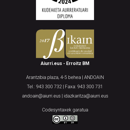
Aiurri.eus - Erroitz BM
Arantzibia plaza, 4-5 behea | ANDOAIN
Tel.: 943 300 732 | Faxa: 943 300 731
andoain@aiurri.eus | idazkaritza@aiurri.eus
Codesyntaxek garatua