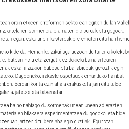
stean orain etxeen erreformen sektorean egiten du lan Valle
rriz, artelanen sormenera eramaten dio buruak eta gogoak.
orretan egun, eskulanen ikastaroak ere ematen ditu han heme
neko kide da; Hernaniko Zikuñaga auzoan du tailerra kolektib
lako batean, nola eta zergatik ez dakiela baina artearen
errak eskaini zizkion babesa eta baliabideak, geroztik egin
 izateko. Dagoeneko, irakasle ospetsuek emandako hainbat
enbora berean konta ezin ahala erakusketa jarri ditu talde
galeria, jatetxe eta tabernetan.
iltzea baino nahiago du sormenak unean unean adierazten
n materialen bilakaera esperimentatzea du gogoko, eta bide
rozesuan jartzen ditu bere ahalegin guztiak. Egunotan