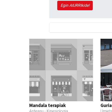
Egin AIURRIkide!
Mandala terapiak
Guria
Asteasu
- Kinesiologia
Urniet