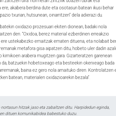
an zatitzen dira: hormetan zintzilik doazen obrak eta
ere, akabera berdina dute eta osotasun batean ikusi behar
pazio txurian, hutsunean, oinarritzen” dela adierazi du.
 batekin oxidazio prozesuari ekiten dionean, badaki nola
aitzen den. “Oxidoa, berez material ezberdinen erreakzio
ti ere ustekabezko emaitzak ematen dituena, eta nolabait be
arremanak metafora gisa aipatzen ditu, hobeto uler dadin aza
io kimikoen arabera mugitzen gara. Gizarteratzen garenean
n da, batzuekin hobetoxeago eta besteekin okerxeago bada
arremanak, baina ez gero nola amaituko diren. Kontrolatzen 
en batean, materialen oxidazioarekin bezala”.
ortasun hitzak jaso eta zabaltzen ditu. Harpidedun eginda,
tzen dituen komunikabidea babestuko duzu.