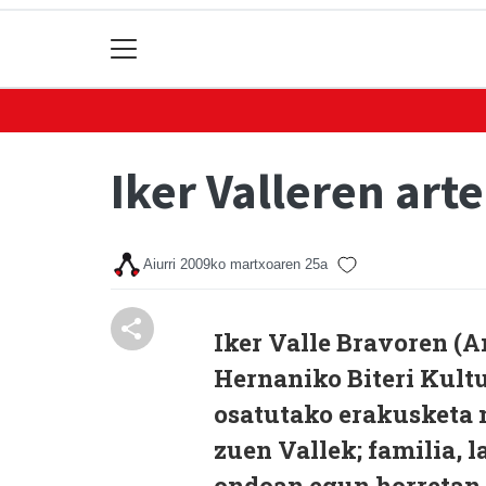
Iker Valleren art
Aiurri
2009ko martxoaren 25a
Iker Valle Bravoren (A
Hernaniko Biteri Kultu
osatutako erakusketa
zuen Vallek; familia, l
ondoan egun horretan.