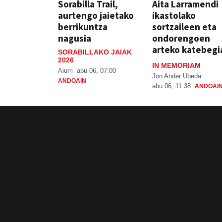
Sorabilla Trail,
Aita Larramendi
aurtengo jaietako
ikastolako
berrikuntza
sortzaileen eta
nagusia
ondorengoen
arteko katebegi
SORABILLAKO JAIAK
2026
IN MEMORIAM
Aiurri
abu 06, 07:00
Jon Ander Ubeda
ANDOAIN
abu 06, 11:38
ANDOAI