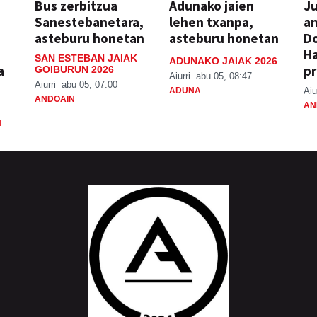
Bus zerbitzua
Adunako jaien
Ju
Sanestebanetara,
lehen txanpa,
an
asteburu honetan
asteburu honetan
Do
H
SAN ESTEBAN JAIAK
ADUNAKO JAIAK 2026
a
pr
GOIBURUN 2026
Aiurri
abu 05, 08:47
Aiurri
abu 05, 07:00
ADUNA
Aiu
ANDOAIN
AN
N