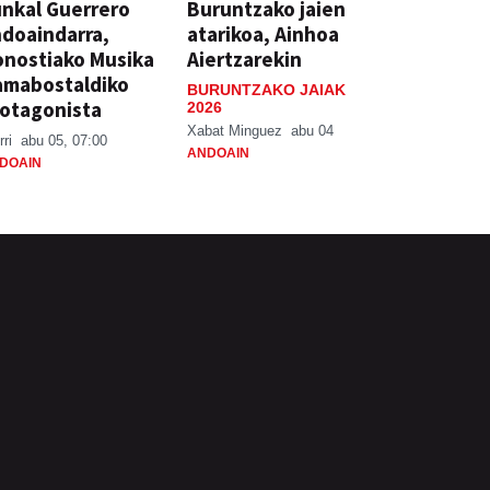
nkal Guerrero
Buruntzako jaien
doaindarra,
atarikoa, Ainhoa
nostiako Musika
Aiertzarekin
amabostaldiko
BURUNTZAKO JAIAK
otagonista
2026
Xabat Minguez
abu 04
rri
abu 05, 07:00
ANDOAIN
DOAIN