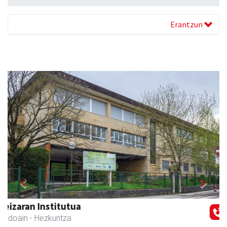
Erantzun
Previous
Next
Txortu mekanizaketa eta muntaketa
Asteasu
- Mekanizatuak