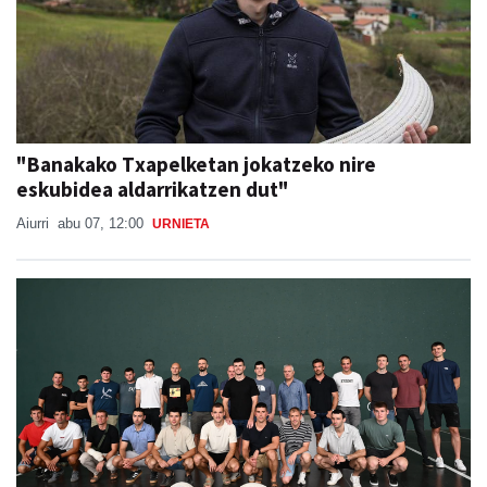
"Banakako Txapelketan jokatzeko nire
eskubidea aldarrikatzen dut"
Aiurri
abu 07, 12:00
URNIETA