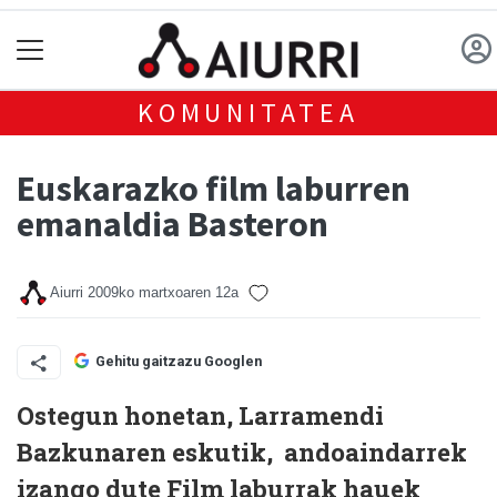
KOMUNITATEA
Euskarazko film laburren
emanaldia Basteron
Aiurri
2009ko martxoaren 12a
Gehitu gaitzazu Googlen
Ostegun honetan, Larramendi
Bazkunaren eskutik, andoaindarrek
izango dute Film laburrak hauek