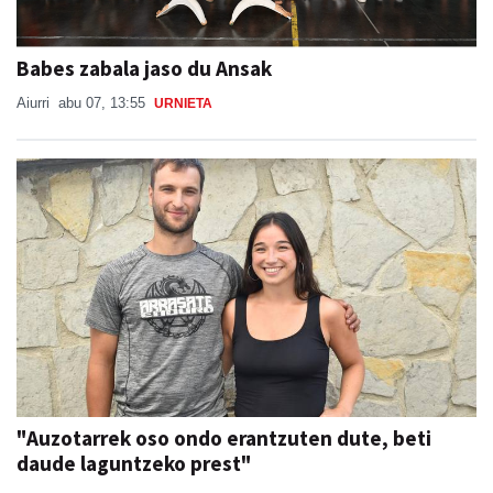
Babes zabala jaso du Ansak
Aiurri
abu 07, 13:55
URNIETA
"Auzotarrek oso ondo erantzuten dute, beti
daude laguntzeko prest"