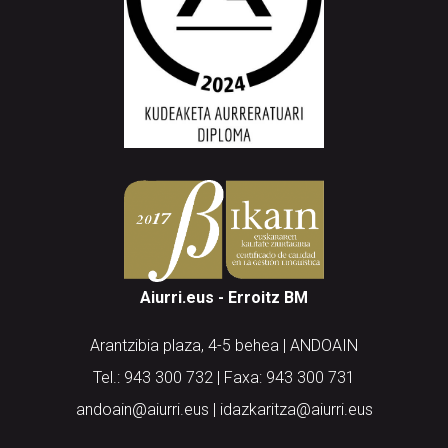
Aiurri.eus - Erroitz BM
Arantzibia plaza, 4-5 behea | ANDOAIN
Tel.: 943 300 732 | Faxa: 943 300 731
andoain@aiurri.eus | idazkaritza@aiurri.eus