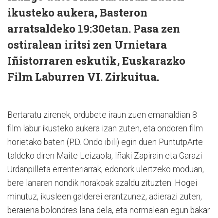
ikusteko aukera, Basteron
arratsaldeko 19:30etan. Pasa zen
ostiralean iritsi zen Urnietara
Iñistorraren eskutik, Euskarazko
Film Laburren VI. Zirkuitua.
Bertaratu zirenek, ordubete iraun zuen emanaldian 8
film labur ikusteko aukera izan zuten, eta ondoren film
horietako baten (P.D. Ondo ibili) egin duen PuntutpArte
taldeko diren Maite Leizaola, Iñaki Zapirain eta Garazi
Urdanpilleta errenteriarrak, edonork ulertzeko moduan,
bere lanaren nondik norakoak azaldu zituzten. Hogei
minutuz, ikusleen galderei erantzunez, adierazi zuten,
beraiena bolondres lana dela, eta normalean egun bakar