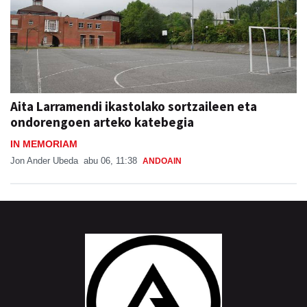
Aita Larramendi ikastolako sortzaileen eta
ondorengoen arteko katebegia
IN MEMORIAM
Jon Ander Ubeda
abu 06, 11:38
ANDOAIN