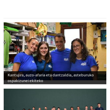
Kantujira, auzo-afaria eta dantzaldia, asteburuko
ospakizunei ekiteko