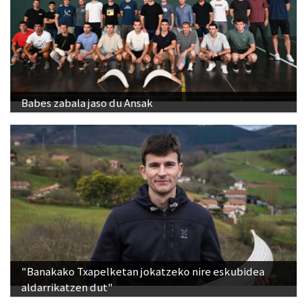
Babes zabala jaso du Ansak
"Banakako Txapelketan jokatzeko nire eskubidea
aldarrikatzen dut"