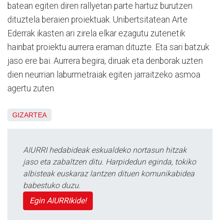
batean egiten diren rallyetan parte hartuz burutzen
dituztela beraien proiektuak. Unibertsitatean Arte
Ederrak ikasten ari zirela elkar ezagutu zutenetik
hainbat proiektu aurrera eraman dituzte. Eta sari batzuk
jaso ere bai. Aurrera begira, diruak eta denborak uzten
dien neurrian laburmetraiak egiten jarraitzeko asmoa
agertu zuten.
GIZARTEA
AIURRI hedabideak eskualdeko nortasun hitzak
jaso eta zabaltzen ditu. Harpidedun eginda, tokiko
albisteak euskaraz lantzen dituen komunikabidea
babestuko duzu.
Egin AIURRIkide!