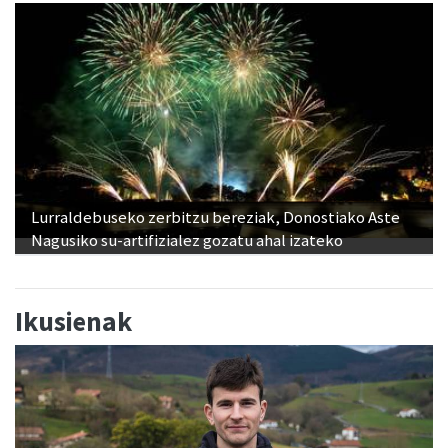
Lurraldebuseko zerbitzu bereziak, Donostiako Aste
Nagusiko su-artifizialez gozatu ahal izateko
Ikusienak