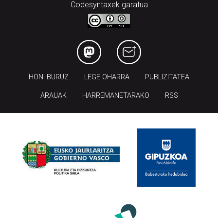
Codesyntaxek garatua
HONI BURUZ
LEGE OHARRA
PUBLIZITATEA
ARAUAK
HARREMANETARAKO
RSS