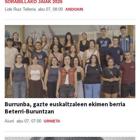
SORABILLAKO JAIAK 2026
Lide Ruiz Telleria
abu 07, 08:00
ANDOAIN
Burrunba, gazte euskaltzaleen ekimen berria
Beterri-Buruntzan
Aiurri
abu 07, 07:00
URNIETA