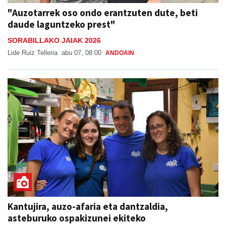
"Auzotarrek oso ondo erantzuten dute, beti
daude laguntzeko prest"
SORABILLAKO JAIAK 2026
Lide Ruiz Telleria
abu 07, 08:00
ANDOAIN
Kantujira, auzo-afaria eta dantzaldia,
asteburuko ospakizunei ekiteko