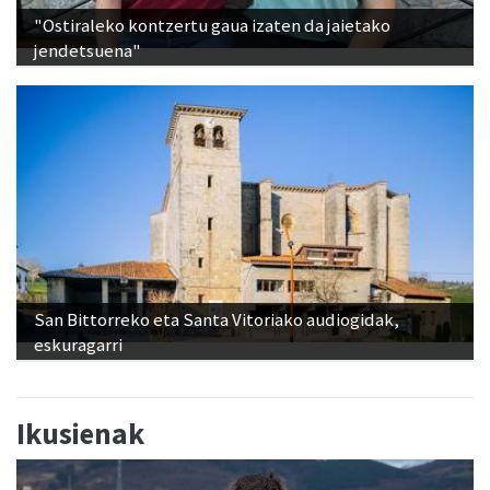
"Ostiraleko kontzertu gaua izaten da jaietako
jendetsuena"
San Bittorreko eta Santa Vitoriako audiogidak,
eskuragarri
Ikusienak