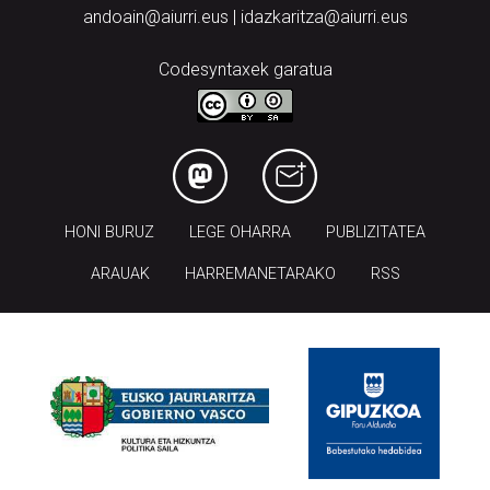
andoain@aiurri.eus | idazkaritza@aiurri.eus
Codesyntaxek garatua
HONI BURUZ
LEGE OHARRA
PUBLIZITATEA
ARAUAK
HARREMANETARAKO
RSS