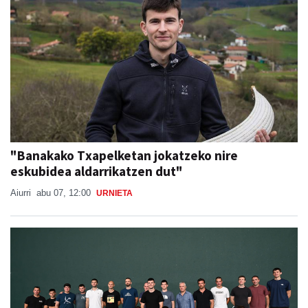
"Banakako Txapelketan jokatzeko nire
eskubidea aldarrikatzen dut"
Aiurri
abu 07, 12:00
URNIETA