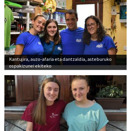
Kantujira, auzo-afaria eta dantzaldia, asteburuko
ospakizunei ekiteko