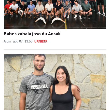
Babes zabala jaso du Ansak
Aiurri
abu 07, 13:55
URNIETA