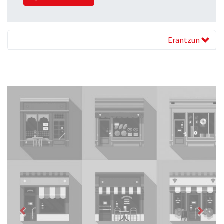
Erantzun
Previous
Next