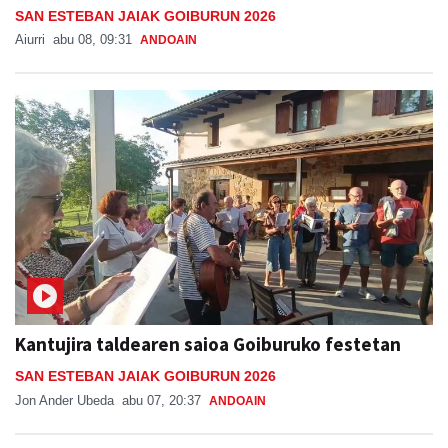
SAN ESTEBAN JAIAK GOIBURUN 2026
Aiurri
abu 08, 09:31
ANDOAIN
Kantujira taldearen saioa Goiburuko festetan
SAN ESTEBAN JAIAK GOIBURUN 2026
Jon Ander Ubeda
abu 07, 20:37
ANDOAIN