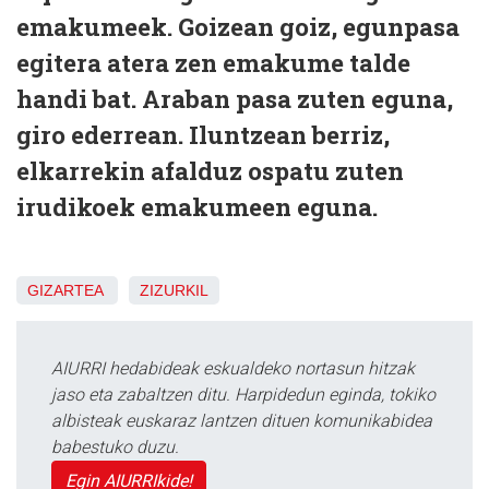
emakumeek. Goizean goiz, egunpasa
egitera atera zen emakume talde
handi bat. Araban pasa zuten eguna,
giro ederrean. Iluntzean berriz,
elkarrekin afalduz ospatu zuten
irudikoek emakumeen eguna.
GIZARTEA
ZIZURKIL
AIURRI hedabideak eskualdeko nortasun hitzak
jaso eta zabaltzen ditu. Harpidedun eginda, tokiko
albisteak euskaraz lantzen dituen komunikabidea
babestuko duzu.
Egin AIURRIkide!