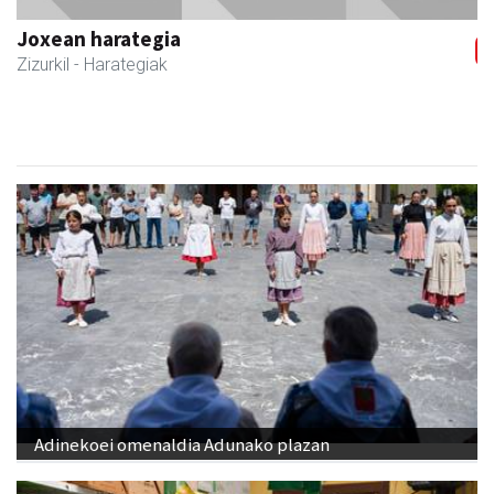
Zubeldia arrain eta mariskoa
Zizurkil
- Arrandegiak
Adinekoei omenaldia Adunako plazan