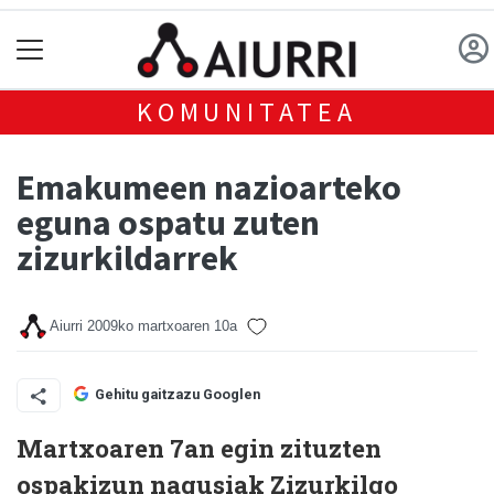
KOMUNITATEA
Emakumeen nazioarteko
eguna ospatu zuten
zizurkildarrek
Aiurri
2009ko martxoaren 10a
Gehitu gaitzazu Googlen
Martxoaren 7an egin zituzten
ospakizun nagusiak Zizurkilgo