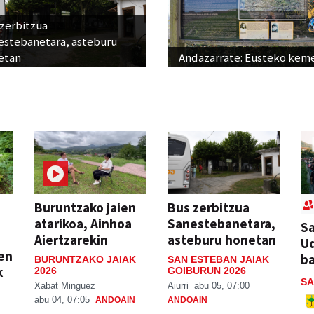
 zerbitzua
estebanetara, asteburu
etan
Andazarrate: Eusteko kem
Buruntzako jaien
Bus zerbitzua
atarikoa, Ainhoa
Sanestebanetara,
Sa
Aiertzarekin
asteburu honetan
Ud
ien
ba
BURUNTZAKO JAIAK
SAN ESTEBAN JAIAK
k
2026
GOIBURUN 2026
SA
Xabat Minguez
Aiurri
abu 05, 07:00
abu 04, 07:05
ANDOAIN
ANDOAIN