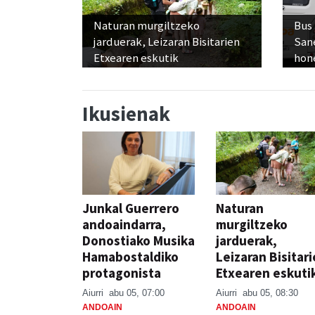
Naturan murgiltzeko
Bus
jarduerak, Leizaran Bisitarien
San
Etxearen eskutik
hon
Ikusienak
Junkal Guerrero
Naturan
andoaindarra,
murgiltzeko
Donostiako Musika
jarduerak,
Hamabostaldiko
Leizaran Bisitar
protagonista
Etxearen eskuti
Aiurri
abu 05, 07:00
Aiurri
abu 05, 08:30
ANDOAIN
ANDOAIN