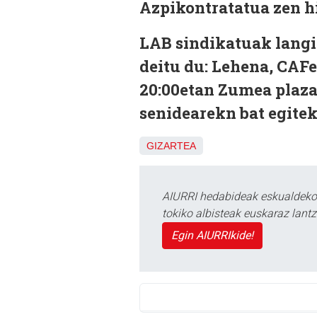
Azpikontratatua zen hi
LAB sindikatuak langil
deitu du: Lehena, CAFe
20:00etan Zumea plazan
senidearekn bat egitek
GIZARTEA
AIURRI hedabideak eskualdeko n
tokiko albisteak euskaraz lan
Egin AIURRIkide!