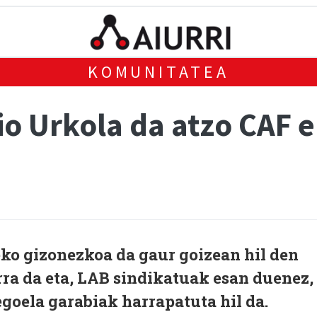
KOMUNITATEA
o Urkola da atzo CAF e
ko gizonezkoa da gaur goizean hil den
ra da eta, LAB sindikatuak esan duenez,
goela garabiak harrapatuta hil da.