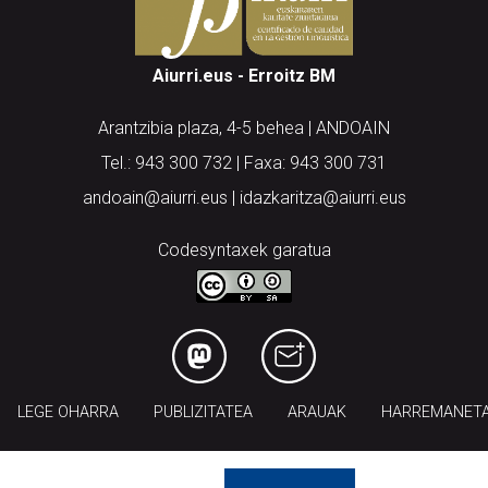
Aiurri.eus - Erroitz BM
Arantzibia plaza, 4-5 behea | ANDOAIN
Tel.: 943 300 732 | Faxa: 943 300 731
andoain@aiurri.eus | idazkaritza@aiurri.eus
Codesyntaxek garatua
LEGE OHARRA
PUBLIZITATEA
ARAUAK
HARREMANET