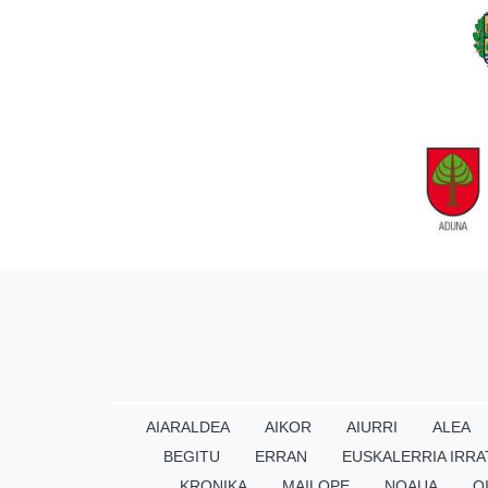
AIARALDEA
AIKOR
AIURRI
ALEA
BEGITU
ERRAN
EUSKALERRIA IRRA
KRONIKA
MAILOPE
NOAUA
O