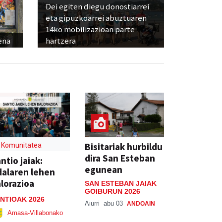
Dei egiten diegu donostiarrei
eta gipuzkoarrei abuztuaren
14ko mobilizazioan parte
ena
hartzera
Bisitariak hurbildu
Komunitatea
dira San Esteban
ntio jaiak:
egunean
alaren lehen
lorazioa
SAN ESTEBAN JAIAK
GOIBURUN 2026
NTIOAK 2026
Aiurri
abu 03
ANDOAIN
Amasa-Villabonako