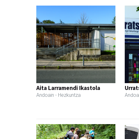
Aita Larramendi Ikastola
Urrat
Andoain
- Hezkuntza
Andoa