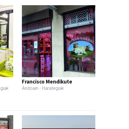
Francisco Mendikute
egiak
Andoain
- Harategiak