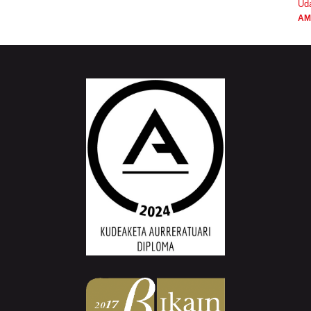
Ud
AM