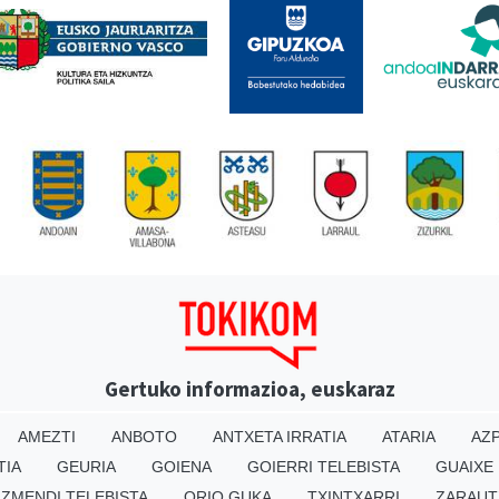
Gertuko informazioa, euskaraz
AMEZTI
ANBOTO
ANTXETA IRRATIA
ATARIA
AZP
TIA
GEURIA
GOIENA
GOIERRI TELEBISTA
GUAIXE
IZMENDI TELEBISTA
ORIO GUKA
TXINTXARRI
ZARAUT