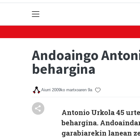
Andoaingo Antoni
behargina
Aiurri
2009ko martxoaren 9a
Antonio Urkola 45 urte
behargina. Andoaindar
garabiarekin lanean ze