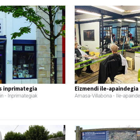
s inprimategia
Eizmendi ile-apaindegia
in
- Inprimategiak
Amasa-Villabona
- Ile-apaind