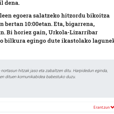
l dena.
een egoera salatzeko hitzordu bikoitza
n bertan 10:00etan. Eta, bigarrena,
. Bi horiez gain, Urkola-Lizarribar
o bilkura egingo dute ikastolako lagune
ortasun hitzak jaso eta zabaltzen ditu. Harpidedun eginda,
tzen dituen komunikabidea babestuko duzu.
Erantzun