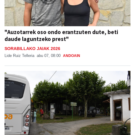
"Auzotarrek oso ondo erantzuten dute, beti
daude laguntzeko prest"
SORABILLAKO JAIAK 2026
Lide Ruiz Telleria
abu 07, 08:00
ANDOAIN
Bus zerbitzua Sanestebanetara, asteburu