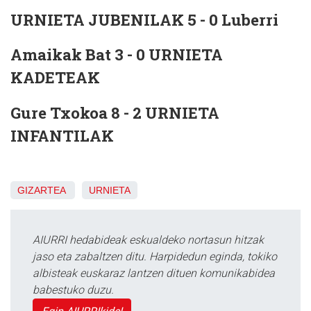
URNIETA JUBENILAK 5 - 0 Luberri
Amaikak Bat 3 - 0 URNIETA
KADETEAK
Gure Txokoa 8 - 2 URNIETA
INFANTILAK
GIZARTEA
URNIETA
AIURRI hedabideak eskualdeko nortasun hitzak
jaso eta zabaltzen ditu. Harpidedun eginda, tokiko
albisteak euskaraz lantzen dituen komunikabidea
babestuko duzu.