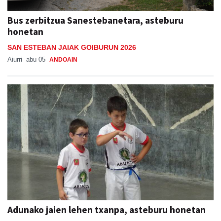
honetan
SAN ESTEBAN JAIAK GOIBURUN 2026
Aiurri
abu 05
ANDOAIN
Adunako jaien lehen txanpa, asteburu honetan
ADUNAKO JAIAK 2026
Aiurri
abu 05
ADUNA