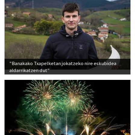
"Banakako Txapelketan jokatzeko nire eskubidea
aldarrikatzen dut"
Lurraldebuseko zerbitzu bereziak, Donostiako Aste