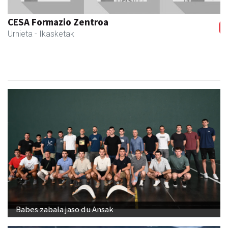
Urnieta
- Jatetxeak
Babes zabala jaso du Ansak