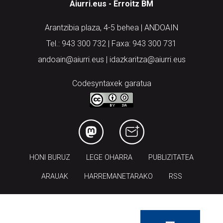
Arantzibia plaza, 4-5 behea | ANDOAIN
Tel.: 943 300 732 | Faxa: 943 300 731
andoain@aiurri.eus | idazkaritza@aiurri.eus
Codesyntaxek garatua
HONI BURUZ
LEGE OHARRA
PUBLIZITATEA
ARAUAK
HARREMANETARAKO
RSS