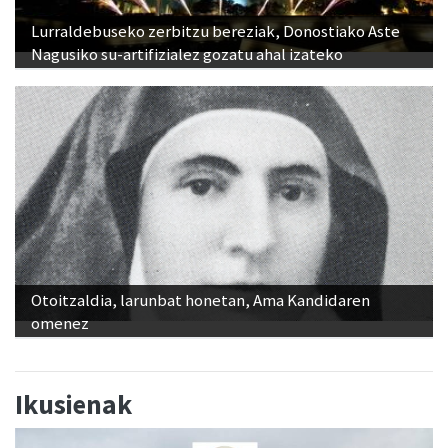
Nagusiko su-artifizialez gozatu ahal izateko
Otoitzaldia, larunbat honetan, Ama Kandidaren
omenez
Ikusienak