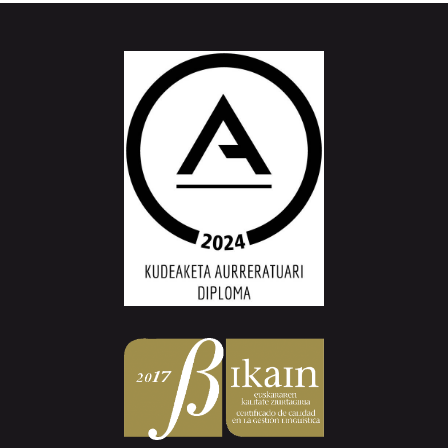
Aiurri.eus - Erroitz BM