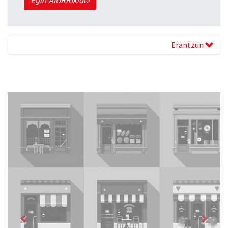
Egin AIURRIkide!
Erantzun
Previous
Next
Guria