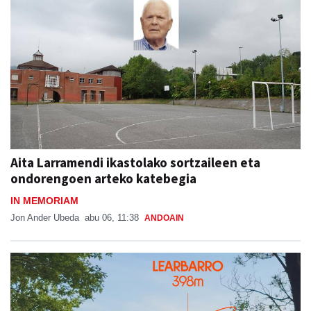
Aita Larramendi ikastolako sortzaileen eta
ondorengoen arteko katebegia
IN MEMORIAM
Jon Ander Ubeda
abu 06, 11:38
ANDOAIN