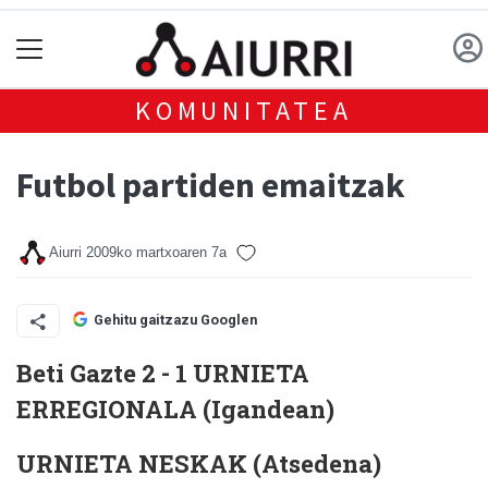
KOMUNITATEA
Futbol partiden emaitzak
Aiurri
2009ko martxoaren 7a
Gehitu gaitzazu Googlen
Beti Gazte 2 - 1 URNIETA
ERREGIONALA (Igandean)
URNIETA NESKAK (Atsedena)