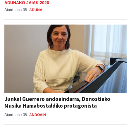
Junkal Guerrero andoaindarra, Donostiako
Musika Hamabostaldiko protagonista
Aiurri
abu 05
ANDOAIN