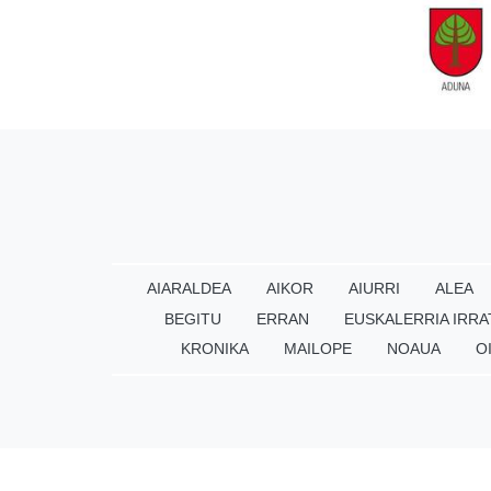
AIARALDEA
AIKOR
AIURRI
ALEA
BEGITU
ERRAN
EUSKALERRIA IRRA
KRONIKA
MAILOPE
NOAUA
O