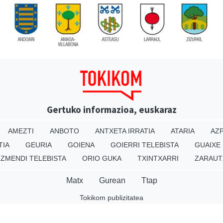
Gertuko informazioa, euskaraz
AMEZTI
ANBOTO
ANTXETA IRRATIA
ATARIA
AZP
TIA
GEURIA
GOIENA
GOIERRI TELEBISTA
GUAIXE
IZMENDI TELEBISTA
ORIO GUKA
TXINTXARRI
ZARAUT
Matx
Gurean
Ttap
Tokikom publizitatea
v16.25.0