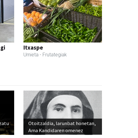
egi
Itxaspe
Urnieta
- Frutategiak
ozatu
Otoitzaldia, larunbat honetan,
Ama Kandidaren omenez