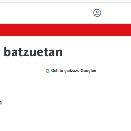
a batzuetan
Gehitu gaitzazu Googlen
n