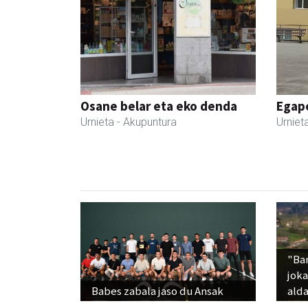
Osane belar eta eko denda
Egape
Urnieta
- Akupuntura
Urniet
"Ba
jok
Babes zabala jaso du Ansak
alda