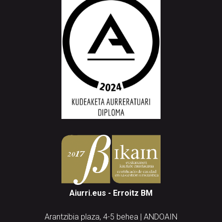
Aiurri.eus - Erroitz BM
Arantzibia plaza, 4-5 behea | ANDOAIN