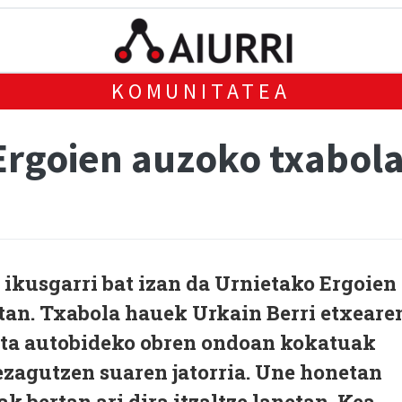
KOMUNITATEA
Ergoien auzoko txabol
 ikusgarri bat izan da Urnietako Ergoien
tan. Txabola hauek Urkain Berri etxeare
eta autobideko obren ondoan kokatuak
ezagutzen suaren jatorria. Une honetan
k bertan ari dira itzaltze lanetan. Kea