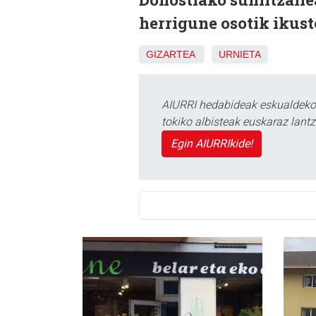
herrigune osotik ikuste
GIZARTEA
URNIETA
AIURRI hedabideak eskualdeko n
tokiko albisteak euskaraz lan
Egin AIURRIkide!