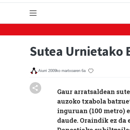
Sutea Urnietako 
Aiurri
2009ko martxoaren 6a
Gaur arratsaldean sute
auzoko txabola batzue
inguruan (100 metro) 
daude. Oraindik ez da 
Donostiako suhiltzailea