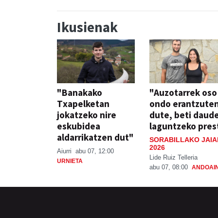
Ikusienak
"Banakako
"Auzotarrek oso
Txapelketan
ondo erantzute
jokatzeko nire
dute, beti daud
eskubidea
laguntzeko pres
aldarrikatzen dut"
SORABILLAKO JAIA
2026
Aiurri
abu 07, 12:00
Lide Ruiz Telleria
URNIETA
abu 07, 08:00
ANDOAI