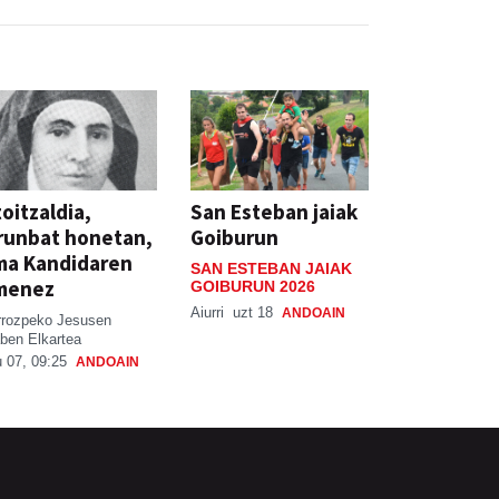
oitzaldia,
San Esteban jaiak
runbat honetan,
Goiburun
ma Kandidaren
SAN ESTEBAN JAIAK
menez
GOIBURUN 2026
Aiurri
uzt 18
ANDOAIN
rrozpeko Jesusen
ben Elkartea
 07, 09:25
ANDOAIN