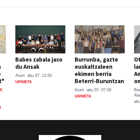
Babes zabala jaso
Burrunba, gazte
Ot
n
du Ansak
euskaltzaleen
la
e
ekimen berria
A
Aiurri
abu 07, 13:55
t"
Beterri-Buruntzan
o
URNIETA
K
Aiurri
abu 07, 07:00
Be
Ala
URNIETA
abu
N