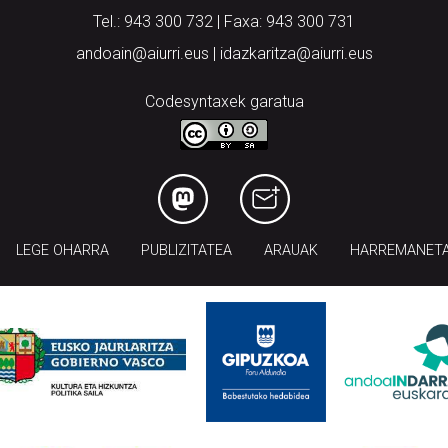
Tel.: 943 300 732 | Faxa: 943 300 731
andoain@aiurri.eus | idazkaritza@aiurri.eus
Codesyntaxek garatua
LEGE OHARRA
PUBLIZITATEA
ARAUAK
HARREMANET