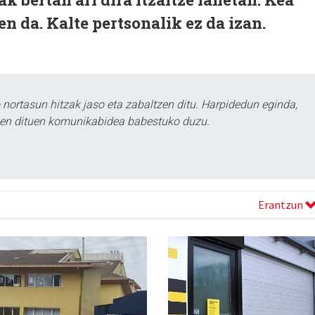
n da. Kalte pertsonalik ez da izan.
ortasun hitzak jaso eta zabaltzen ditu. Harpidedun eginda,
tzen dituen komunikabidea babestuko duzu.
Erantzun