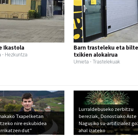
 Ikastola
Barn trasteleku eta bilt
txikien alokairua
a
- Hezkuntza
Urnieta
- Trastelekuak
Lurraldebuseko zerbitzu
nakako Txapelketan
bereziak, Donostiako Aste
atzeko nire eskubidea
Nagusiko su-artifizialez g
rrikatzen dut"
ahal izateko