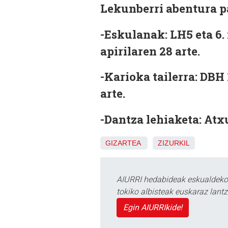
Lekunberri abentura pa
-Eskulanak:
LH5 eta 6.
apirilaren 28 arte.
-Karioka tailerra:
DBH 1
arte.
-Dantza lehiaketa:
Atxu
GIZARTEA
ZIZURKIL
AIURRI hedabideak eskualdeko n
tokiko albisteak euskaraz lan
Egin AIURRIkide!