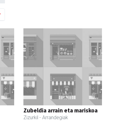
Zubeldia arrain eta mariskoa
Zizurkil
- Arrandegiak