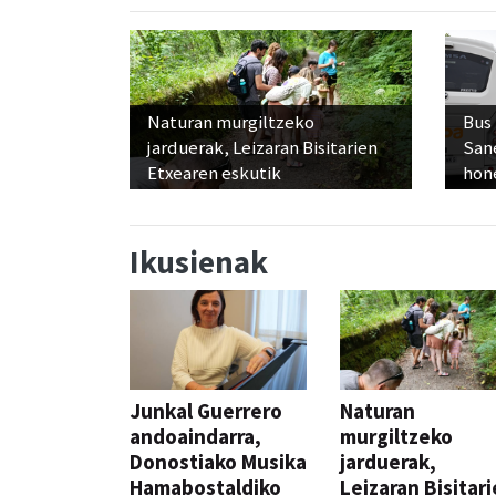
Naturan murgiltzeko
Bus
jarduerak, Leizaran Bisitarien
San
Etxearen eskutik
hon
Ikusienak
Junkal Guerrero
Naturan
andoaindarra,
murgiltzeko
Donostiako Musika
jarduerak,
Hamabostaldiko
Leizaran Bisitar