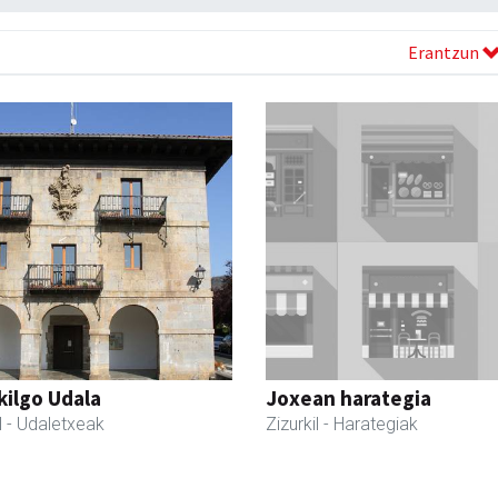
Erantzun
kilgo Udala
Joxean harategia
l
- Udaletxeak
Zizurkil
- Harategiak