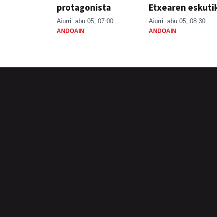
protagonista
Etxearen eskuti
Aiurri
abu 05, 07:00
Aiurri
abu 05, 08:30
ANDOAIN
ANDOAIN