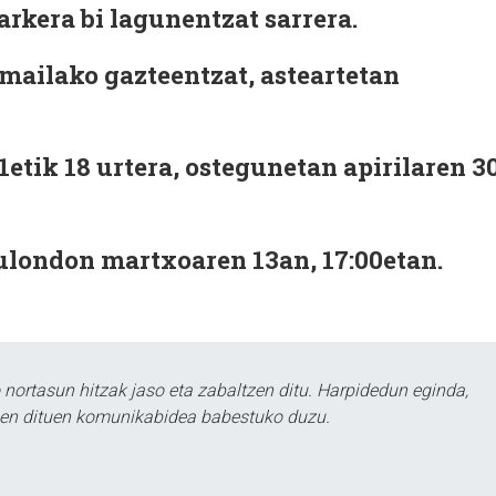
rkera bi lagunentzat sarrera.
 mailako gazteentzat, asteartetan
etik 18 urtera, ostegunetan apirilaren 3
london martxoaren 13an, 17:00etan.
ortasun hitzak jaso eta zabaltzen ditu. Harpidedun eginda,
tzen dituen komunikabidea babestuko duzu.