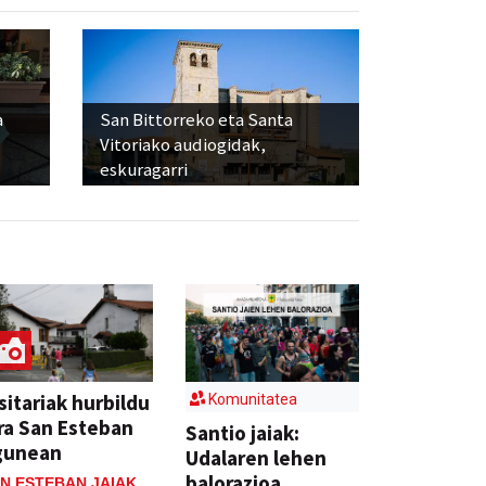
a
San Bittorreko eta Santa
Vitoriako audiogidak,
eskuragarri
sitariak hurbildu
Komunitatea
ra San Esteban
Santio jaiak:
gunean
Udalaren lehen
balorazioa
N ESTEBAN JAIAK