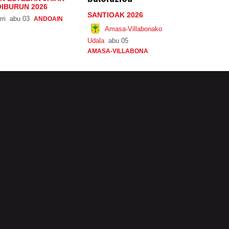
IBURUN 2026
SANTIOAK 2026
rri
abu 03
ANDOAIN
Amasa-Villabonako
Udala
abu 05
AMASA-VILLABONA