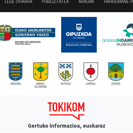
LEGE OHARRA
PUBLIZITATEA
ARAUAK
HARREMANET
Gertuko informazioa, euskaraz