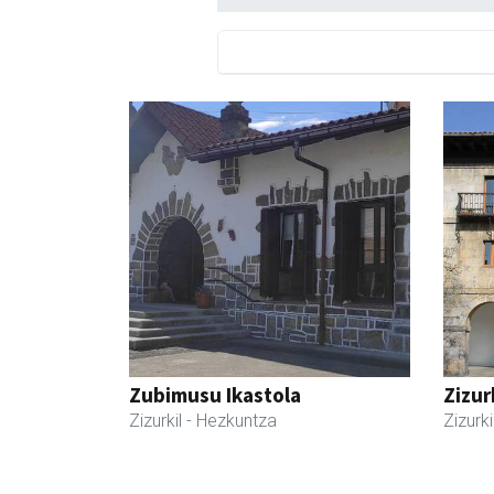
Zubimusu Ikastola
Zizur
Zizurkil
- Hezkuntza
Zizurki