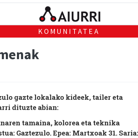
KOMUNITATEA
imenak
ulo gazte lokalako kideek, tailer eta
rri dituzte abian:
naren tamaina, kolorea eta teknika
stua:
Gaztezulo.
Epea:
Martxoak 31.
Saria