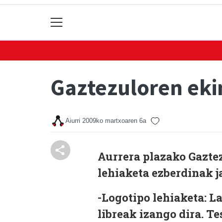
Gaztezuloren ek
Aiurri
2009ko martxoaren 6a
Aurrera plazako Gaztez
lehiaketa ezberdinak ja
-Logotipo lehiaketa:
La
libreak izango dira.
Te