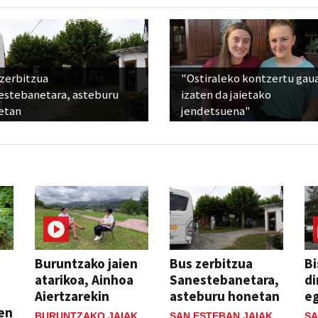
 zerbitzua
"Ostiraleko kontzertu gau
estebanetara, asteburu
izaten da jaietako
etan
jendetsuena"
Buruntzako jaien
Bus zerbitzua
Bi
atarikoa, Ainhoa
Sanestebanetara,
di
Aiertzarekin
asteburu honetan
e
ien
BURUNTZAKO JAIAK
SAN ESTEBAN JAIAK
SA