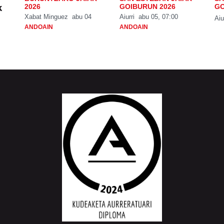
k
2026
GOIBURUN 2026
GO
Xabat Minguez
abu 04
Aiurri
abu 05, 07:00
Aiu
ANDOAIN
ANDOAIN