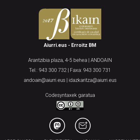
Aiurri.eus - Erroitz BM
Arantzibia plaza, 4-5 behea | ANDOAIN
Tel.: 943 300 732 | Faxa: 943 300 731
andoain@aiurri.eus | idazkaritza@aiurri.eus
Codesyntaxek garatua