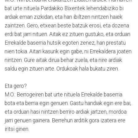
bat urte nituela Pardakiko Bixentek lehendabiziko bi
ardiak eman zizkidan, eta han ibiltzen nintzen haiek
zaintzen. Gero, etxean beste batzuk erosi, eta dozena
erdi bat jarri nituen. Aitak ez zituen gustuko, eta orduan
Errekalde baserria hutsik egoten zenez, han prestatu
nien tokia. Aitari kasurik egin gabe, ni Errekaldera joaten
nintzen. Gure aitak dirua behar zuela, eta nire ardiak
saldu egin zituen arte. Ordukoak hala bukatu ziren.
Eta gero?
M.O.: Berrogeiren bat urte nituela Errekalde baserria
bota eta berria egin genuen. Gastu handiak egin ere bai,
eta orduan hasi nintzen berriro ardiak jartzen, mordoa
jarri genuen gainera. Berrehun arditik gora izatera ere
iritsi ginen.