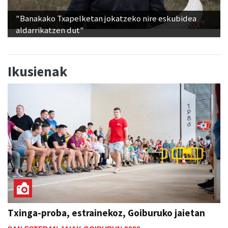
"Banakako Txapelketan jokatzeko nire eskubidea
aldarrikatzen dut"
Ikusienak
Txinga-proba, estrainekoz, Goiburuko jaietan