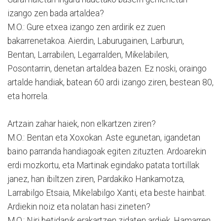
izango zen bada artaldea?
M.O.: Gure etxea izango zen ardirik ez zuen
bakarrenetakoa. Aierdin, Laburugainen, Larburun,
Bentan, Larrabilen, Legarralden, Mikelabilen,
Posontarrin, denetan artaldea bazen. Ez noski, oraingo
artalde handiak, batean 60 ardi izango ziren, bestean 80,
eta horrela.
Artzain zahar haiek, non elkartzen ziren?
M.O.: Bentan eta Xoxokan. Aste egunetan, igandetan
baino parranda handiagoak egiten zituzten. Ardoarekin
erdi mozkortu, eta Martinak egindako patata tortillak
janez, han ibiltzen ziren, Pardakiko Hankamotza,
Larrabilgo Etsaia, Mikelabilgo Xanti, eta beste hainbat.
Ardiekin noiz eta nolatan hasi zineten?
M.O.: Niri betidanik erakartzen zidaten ardiek. Hamarren