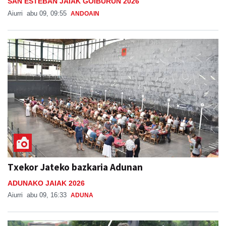
SAN ESTEBAN JAIAK GOIBURUN 2026
Aiurri
abu 09, 09:55
ANDOAIN
Txekor Jateko bazkaria Adunan
ADUNAKO JAIAK 2026
Aiurri
abu 09, 16:33
ADUNA