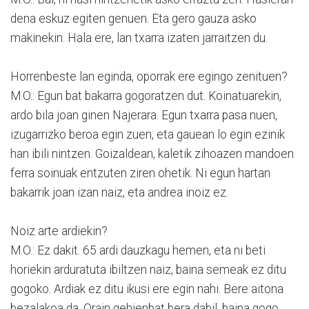
dena eskuz egiten genuen. Eta gero gauza asko
makinekin. Hala ere, lan txarra izaten jarraitzen du.
Horrenbeste lan eginda, oporrak ere egingo zenituen?
M.O.: Egun bat bakarra gogoratzen dut. Koinatuarekin,
ardo bila joan ginen Najerara. Egun txarra pasa nuen,
izugarrizko beroa egin zuen, eta gauean lo egin ezinik
han ibili nintzen. Goizaldean, kaletik zihoazen mandoen
ferra soinuak entzuten ziren ohetik. Ni egun hartan
bakarrik joan izan naiz, eta andrea inoiz ez.
Noiz arte ardiekin?
M.O.: Ez dakit. 65 ardi dauzkagu hemen, eta ni beti
horiekin arduratuta ibiltzen naiz, baina semeak ez ditu
gogoko. Ardiak ez ditu ikusi ere egin nahi. Bere aitona
bezalakoa da. Orain gehienbat bera dabil, baina gogo