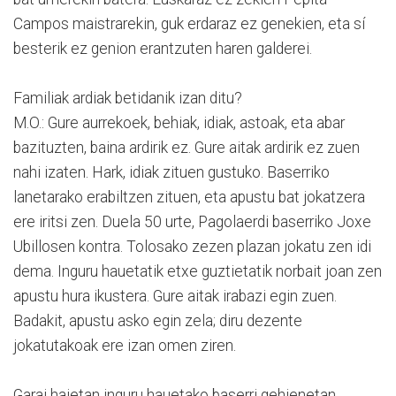
Campos maistrarekin, guk erdaraz ez genekien, eta sí
besterik ez genion erantzuten haren galderei.
Familiak ardiak betidanik izan ditu?
M.O.: Gure aurrekoek, behiak, idiak, astoak, eta abar
bazituzten, baina ardirik ez. Gure aitak ardirik ez zuen
nahi izaten. Hark, idiak zituen gustuko. Baserriko
lanetarako erabiltzen zituen, eta apustu bat jokatzera
ere iritsi zen. Duela 50 urte, Pagolaerdi baserriko Joxe
Ubillosen kontra. Tolosako zezen plazan jokatu zen idi
dema. Inguru hauetatik etxe guztietatik norbait joan zen
apustu hura ikustera. Gure aitak irabazi egin zuen.
Badakit, apustu asko egin zela; diru dezente
jokatutakoak ere izan omen ziren.
Garai haietan inguru hauetako baserri gehienetan