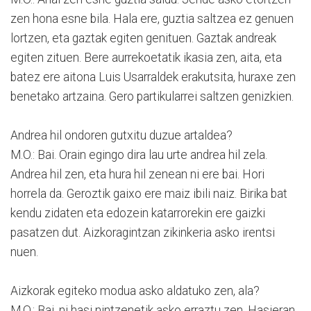
zen hona esne bila. Hala ere, guztia saltzea ez genuen
lortzen, eta gaztak egiten genituen. Gaztak andreak
egiten zituen. Bere aurrekoetatik ikasia zen, aita, eta
batez ere aitona Luis Usarraldek erakutsita, huraxe zen
benetako artzaina. Gero partikularrei saltzen genizkien.
Andrea hil ondoren gutxitu duzue artaldea?
M.O.: Bai. Orain egingo dira lau urte andrea hil zela.
Andrea hil zen, eta hura hil zenean ni ere bai. Hori
horrela da. Geroztik gaixo ere maiz ibili naiz. Birika bat
kendu zidaten eta edozein katarrorekin ere gaizki
pasatzen dut. Aizkoragintzan zikinkeria asko irentsi
nuen.
Aizkorak egiteko modua asko aldatuko zen, ala?
M.O.: Bai, ni hasi nintzenetik asko erraztu zen. Hasieran