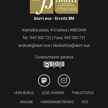
Aiurri.eus - Erroitz BM
Arantzibia plaza, 4-5 behea | ANDOAIN
Tel.: 943 300 732 | Faxa: 943 300 731
andoain@aiurri.eus | idazkaritza@aiurri.eus
Codesyntaxek garatua
HONI BURUZ
LEGE OHARRA
PUBLIZITATEA
ARAUAK
HARREMANETARAKO
RSS