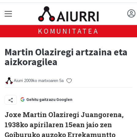
KOMUNITATEA
Martin Olaziregi artzaina eta
aizkoragilea
Aiurri
2009ko martxoaren 5a
Gehitu gaitzazu Googlen
Joxe Martin Olaziregi Juangorena,
1938ko apirilaren 15ean jaio zen
Goiburuko auzoko Errekamuntto