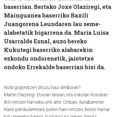
baserrian. Bertako Joxe Olaziregi, eta
Mainguanea baserriko Baxili
Juangorena Leundaren lau seme-
alabetatik bigarrena da. Maria Luisa
Usarralde Esnal, auzo bereko
Kukutegi baserriko alabarekin
ezkondu ondorenetik, jaiotetxe
ondoko Errekalde baserrian bizi da.
Nola gogoratzen dituzu haur denborak?
Martin Olaziregi: Etxean lanean, eta eskolan Xoxokan
ibili nintzen hamaika urte arte. Orduan, ilunabarretan
klase partikularretara joaten hasi nintzen, beste hamar
bat umerekin batera. Euskaraz ez zekien Pepita