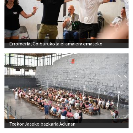
Erromeria, Goiburuko jaiei amaiera emateko
Txekor Jateko bazkaria Adunan