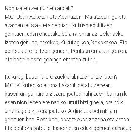
Non izaten zenituzten ardiak?
M.O.: Udan Asketan eta Adarrazpin. Maiatzean igo eta
azaroan jaitsiaz, eta neguan ukuiluan edukitzen
genituen, udan ondutako belarra emanaz. Belar asko
izaten genuen, etxekoa, Kukutegikoa, Xoxokakoa...Eta
pentsua ere ibiltzen genuen. Pentsua ematen genien,
eta horrela esne gehiago ematen zuten.
Kukutegi baserria ere zuek erabiltzen al zenuten?
M.O.: Kukutegiko aitona bakarrik geratu zenean
baserrian, gu hara bizitzera joatea nahi zuen, baina nik
esan nion lehen ere nahiko urruti bizi ginela, oraindik
urrutirago bizitzera joateko. Ardiak eta behiak jarri
genituen han. Bost behi, bost txekor, zezena eta astoa.
Eta denbora batez bi baserrietan eduki genuen ganadua.