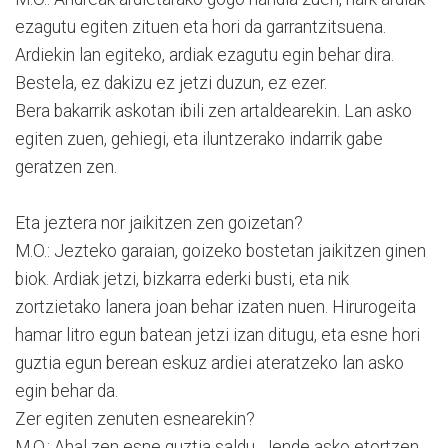
ezagutu egiten zituen eta hori da garrantzitsuena.
Ardiekin lan egiteko, ardiak ezagutu egin behar dira.
Bestela, ez dakizu ez jetzi duzun, ez ezer.
Bera bakarrik askotan ibili zen artaldearekin. Lan asko
egiten zuen, gehiegi, eta iluntzerako indarrik gabe
geratzen zen.
Eta jeztera nor jaikitzen zen goizetan?
M.O.: Jezteko garaian, goizeko bostetan jaikitzen ginen
biok. Ardiak jetzi, bizkarra ederki busti, eta nik
zortzietako lanera joan behar izaten nuen. Hirurogeita
hamar litro egun batean jetzi izan ditugu, eta esne hori
guztia egun berean eskuz ardiei ateratzeko lan asko
egin behar da.
Zer egiten zenuten esnearekin?
M.O.: Ahal zen esne guztia saldu. Jende asko etortzen