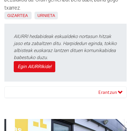
txarrez.
GIZARTEA
URNIETA
AIURRI hedabideak eskualdeko nortasun hitzak
jaso eta zabaltzen ditu. Harpidedun eginda, tokiko
albisteak euskaraz lantzen dituen komunikabidea
babestuko duzu.
Egin AIURRIkide!
Erantzun