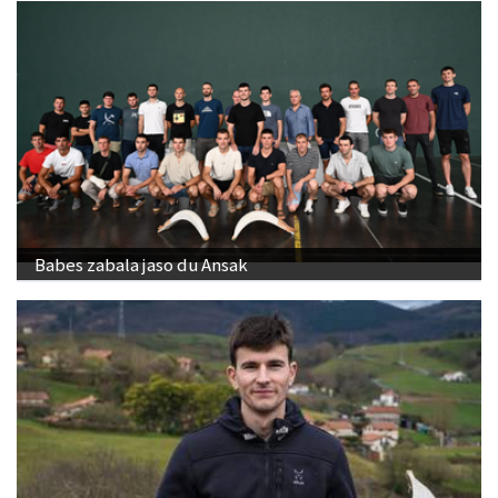
Babes zabala jaso du Ansak