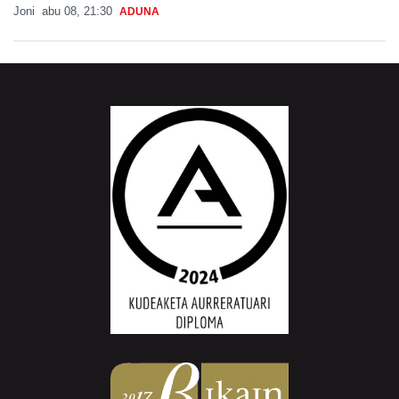
Joni
abu 08, 21:30
ADUNA