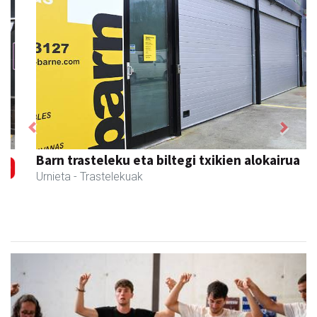
Previous
Next
Barn trasteleku eta biltegi txikien alokairua
Urnieta
- Trastelekuak