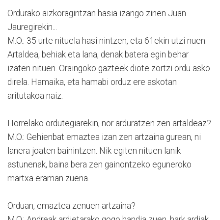
Ordurako aizkoragintzan hasia izango zinen Juan
Jauregirekin...
M.O.: 35 urte nituela hasi nintzen, eta 61ekin utzi nuen.
Artaldea, behiak eta lana, denak batera egin behar
izaten nituen. Oraingoko gazteek diote zortzi ordu asko
direla. Hamaika, eta hamabi orduz ere askotan
aritutakoa naiz.
Horrelako ordutegiarekin, nor arduratzen zen artaldeaz?
M.O.: Gehienbat emaztea izan zen artzaina gurean, ni
lanera joaten bainintzen. Nik egiten nituen lanik
astunenak, baina bera zen gainontzeko eguneroko
martxa eraman zuena.
Orduan, emaztea zenuen artzaina?
M.O.: Andreak ardietarako gogo handia zuen, hark ardiak