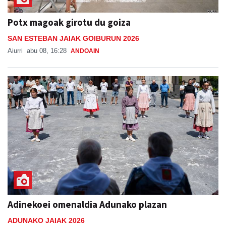
Potx magoak girotu du goiza
SAN ESTEBAN JAIAK GOIBURUN 2026
Aiurri
abu 08, 16:28
ANDOAIN
Adinekoei omenaldia Adunako plazan
ADUNAKO JAIAK 2026