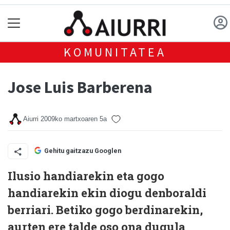
KOMUNITATEA
Jose Luis Barberena
Aiurri
2009ko martxoaren 5a
Gehitu gaitzazu Googlen
Ilusio handiarekin eta gogo
handiarekin ekin diogu denboraldi
berriari. Betiko gogo berdinarekin,
aurten ere talde oso ona dugula