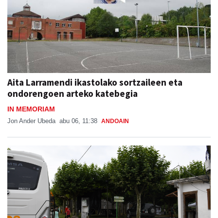
Aita Larramendi ikastolako sortzaileen eta
ondorengoen arteko katebegia
IN MEMORIAM
Jon Ander Ubeda
abu 06, 11:38
ANDOAIN