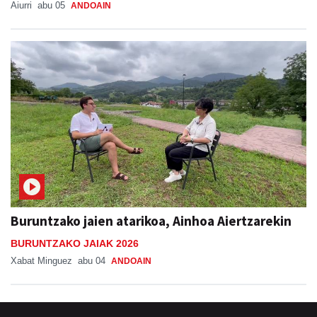
Aiurri
abu 05
ANDOAIN
Buruntzako jaien atarikoa, Ainhoa Aiertzarekin
BURUNTZAKO JAIAK 2026
Xabat Minguez
abu 04
ANDOAIN