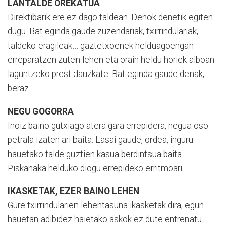
LANTALDE OREKATUA
Direktibarik ere ez dago taldean. Denok denetik egiten
dugu. Bat eginda gaude zuzendariak, txirrindulariak,
taldeko eragileak… gaztetxoenek helduagoengan
erreparatzen zuten lehen eta orain heldu horiek alboan
laguntzeko prest dauzkate. Bat eginda gaude denak,
beraz.
NEGU GOGORRA
Inoiz baino gutxiago atera gara errepidera, negua oso
petrala izaten ari baita. Lasai gaude, ordea, inguru
hauetako talde guztien kasua berdintsua baita.
Piskanaka helduko diogu errepideko erritmoari.
IKASKETAK, EZER BAINO LEHEN
Gure txirrindularien lehentasuna ikasketak dira, egun
hauetan adibidez haietako askok ez dute entrenatu