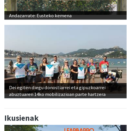
Andazarrate: Eusteko kemena
Dei egiten diegu donostiarrei eta gipuzkoarrei
abuztuaren 14ko mobilizazioan parte hartzera
Ikusienak