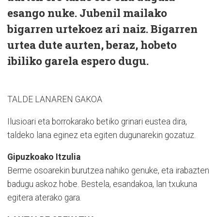
esango nuke. Jubenil mailako
bigarren urtekoez ari naiz. Bigarren
urtea dute aurten, beraz, hobeto
ibiliko garela espero dugu.
TALDE LANAREN GAKOA
Ilusioari eta borrokarako betiko grinari eustea dira,
taldeko lana eginez eta egiten dugunarekin gozatuz.
Gipuzkoako Itzulia
Berme osoarekin burutzea nahiko genuke, eta irabazten
badugu askoz hobe. Bestela, esandakoa, lan txukuna
egitera aterako gara.