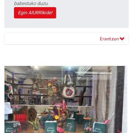
babestuko duzu.
Egin AIURRIkide!
Erantzun