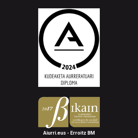
Aiurri.eus - Erroitz BM