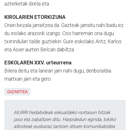
azterketak direla eta.
KIROLARIEN ETORKIZUNA
Orain bezala jarraitzea da. Gazteak jarraitu nahi badu ez
du inolako arazorik izango. Oso harreman ona dugu
txirrindulari talde guztiekin. Gure eskolako Aritz, Karlos
eta Asier aurten Belcan dabiltza.
ESKOLAREN XXV. urteurrena
Bilera deitu eta lanean jarri nahi dugu, denboraldia
martxan jarri eta gero.
GIZARTEA
AIURRI hedabideak eskualdeko nortasun hitzak
jaso eta zabaltzen ditu. Harpidedun eginda, tokiko
albisteak euskaraz lantzen dituen komunikabidea