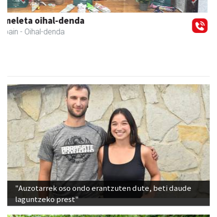
Previous
Next
Leizaran Institutua
Andoain
- Hezkuntza
"Auzotarrek oso ondo erantzuten dute, beti daude
laguntzeko prest"