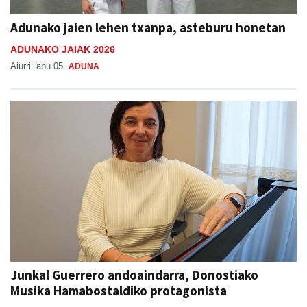
Adunako jaien lehen txanpa, asteburu honetan
ADUNAKO JAIAK 2026
Aiurri
abu 05
ADUNA
Junkal Guerrero andoaindarra, Donostiako
Musika Hamabostaldiko protagonista