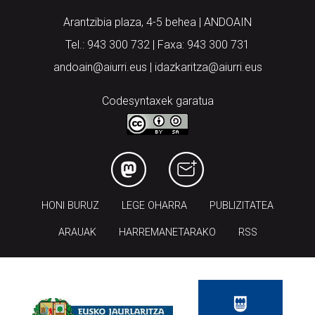
Arantzibia plaza, 4-5 behea | ANDOAIN
Tel.: 943 300 732 | Faxa: 943 300 731
andoain@aiurri.eus | idazkaritza@aiurri.eus
Codesyntaxek garatua
HONI BURUZ
LEGE OHARRA
PUBLIZITATEA
ARAUAK
HARREMANETARAKO
RSS