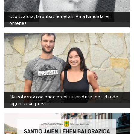
Otoitzaldia, larunbat honetan, Ama Kandidaren
omenez
"Auzotarrek oso ondo erantzuten dute, beti daude
laguntzeko prest"