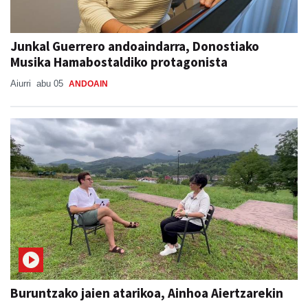
Junkal Guerrero andoaindarra, Donostiako
Musika Hamabostaldiko protagonista
Aiurri
abu 05
ANDOAIN
Buruntzako jaien atarikoa, Ainhoa Aiertzarekin