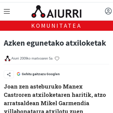
KOMUNITATEA
Azken egunetako atxiloketak
Aiurri
2009ko martxoaren 5a
Gehitu gaitzazu Googlen
Joan zen asteburuko Manex
Castroren atxiloketaren haritik, atzo
arratsaldean Mikel Garmendia
villabonatarra atxilotu zuen