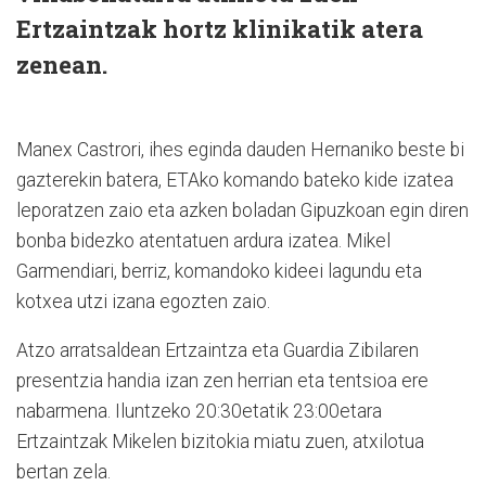
Ertzaintzak hortz klinikatik atera
zenean.
Manex Castrori, ihes eginda dauden Hernaniko beste bi
gazterekin batera, ETAko komando bateko kide izatea
leporatzen zaio eta azken boladan Gipuzkoan egin diren
bonba bidezko atentatuen ardura izatea. Mikel
Garmendiari, berriz, komandoko kideei lagundu eta
kotxea utzi izana egozten zaio.
Atzo arratsaldean Ertzaintza eta Guardia Zibilaren
presentzia handia izan zen herrian eta tentsioa ere
nabarmena. Iluntzeko 20:30etatik 23:00etara
Ertzaintzak Mikelen bizitokia miatu zuen, atxilotua
bertan zela.