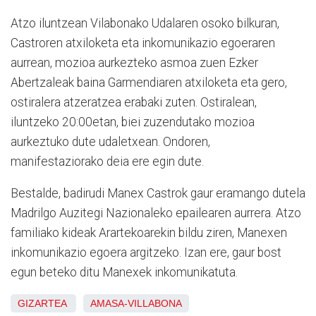
Atzo iluntzean Vilabonako Udalaren osoko bilkuran,
Castroren atxiloketa eta inkomunikazio egoeraren
aurrean, mozioa aurkezteko asmoa zuen Ezker
Abertzaleak baina Garmendiaren atxiloketa eta gero,
ostiralera atzeratzea erabaki zuten. Ostiralean,
iluntzeko 20:00etan, biei zuzendutako mozioa
aurkeztuko dute udaletxean. Ondoren,
manifestaziorako deia ere egin dute.
Bestalde, badirudi Manex Castrok gaur eramango dutela
Madrilgo Auzitegi Nazionaleko epailearen aurrera. Atzo
familiako kideak Arartekoarekin bildu ziren, Manexen
inkomunikazio egoera argitzeko. Izan ere, gaur bost
egun beteko ditu Manexek inkomunikatuta.
GIZARTEA
AMASA-VILLABONA