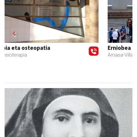
Previous
Next
Erniobea BHI
Amasa-Villabona
- Hezkuntza