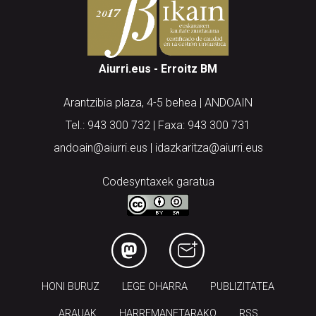
Aiurri.eus - Erroitz BM
Arantzibia plaza, 4-5 behea | ANDOAIN
Tel.: 943 300 732 | Faxa: 943 300 731
andoain@aiurri.eus | idazkaritza@aiurri.eus
Codesyntaxek garatua
HONI BURUZ
LEGE OHARRA
PUBLIZITATEA
ARAUAK
HARREMANETARAKO
RSS