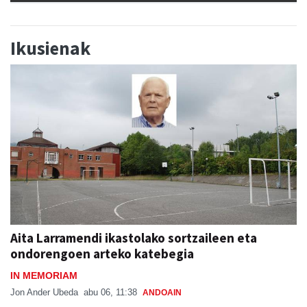
Ikusienak
Aita Larramendi ikastolako sortzaileen eta
ondorengoen arteko katebegia
IN MEMORIAM
Jon Ander Ubeda
abu 06, 11:38
ANDOAIN