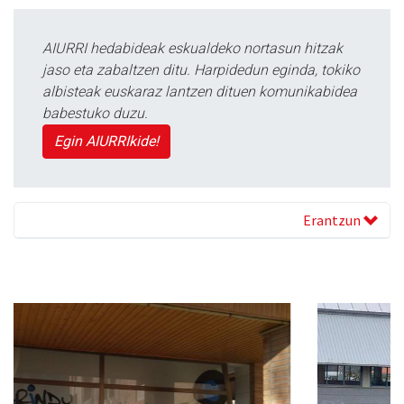
AIURRI hedabideak eskualdeko nortasun hitzak
jaso eta zabaltzen ditu. Harpidedun eginda, tokiko
albisteak euskaraz lantzen dituen komunikabidea
babestuko duzu.
Egin AIURRIkide!
Erantzun