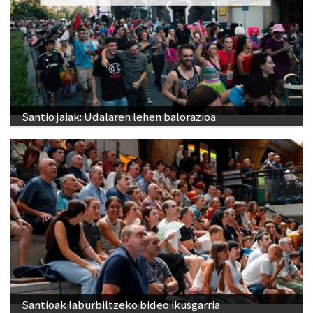
Santio jaiak: Udalaren lehen balorazioa
Santioak laburbiltzeko bideo ikusgarria