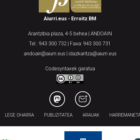
Aiurri.eus - Erroitz BM
Arantzibia plaza, 4-5 behea | ANDOAIN
Tel.: 943 300 732 | Faxa: 943 300 731
andoain@aiurri.eus | idazkaritza@aiurri.eus
Codesyntaxek garatua
LEGE OHARRA
PUBLIZITATEA
ARAUAK
HARREMANET