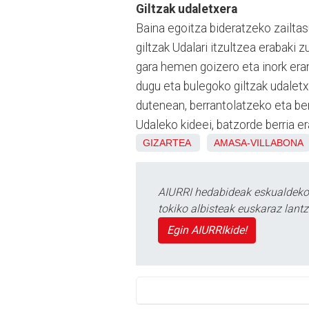
Giltzak udaletxera
Baina egoitza bideratzeko zailtas
giltzak Udalari itzultzea erabaki 
gara hemen goizero eta inork eran
dugu eta bulegoko giltzak udaletx
dutenean, berrantolatzeko eta ber
Udaleko kideei, batzorde berria e
GIZARTEA
AMASA-VILLABONA
AIURRI hedabideak eskualdeko n
tokiko albisteak euskaraz lan
Egin AIURRIkide!