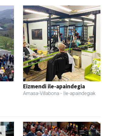
Eizmendi ile-apaindegia
Amasa-Villabona
- Ile-apaindegiak