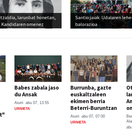
tzaldia, larunbat honetan,
Santio jaiak: Udalaren lehe
 Kandidaren omenez
balorazioa
Babes zabala jaso
Burrunba, gazte
Ot
du Ansak
euskaltzaleen
la
ekimen berria
A
Aiurri
abu 07, 13:55
Beterri-Buruntzan
o
URNIETA
t"
Aiurri
abu 07, 07:00
Be
Ala
URNIETA
abu