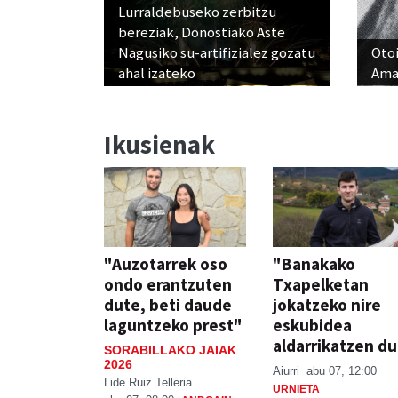
Lurraldebuseko zerbitzu
bereziak, Donostiako Aste
Nagusiko su-artifizialez gozatu
Otoi
ahal izateko
Ama
Ikusienak
"Auzotarrek oso
"Banakako
ondo erantzuten
Txapelketan
dute, beti daude
jokatzeko nire
laguntzeko prest"
eskubidea
aldarrikatzen du
SORABILLAKO JAIAK
2026
Aiurri
abu 07, 12:00
Lide Ruiz Telleria
URNIETA