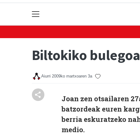
Biltokiko bulegoa 
Aiurri
2009ko martxoaren 3a
Joan zen otsailaren 27
batzordeak euren kargu
berria eskuratzeko nah
medio.