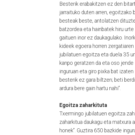
Besterik erabakitzen ez den bitart
jarraituko duten arren, egoitzako
besteak beste, antolatzen dituzte
batzordea eta hainbatek hiru urt
gaituen inor ez daukagulako. Inor
kideek egoera horren zergatiaren 
jubilatuen egoitza eta duela 35 ur
kanpo geratzen da eta oso jende 
inguruan eta giro pixka bat izate
besterik ez gara biltzen; beti berd
ardura bere gain hartu nahi”.
Egoitza zaharkituta
Txermingo jubilatuen egoitza zah
zaharkitua daukagu eta matxura as
honek”. Guztira 650 bazkide inguru