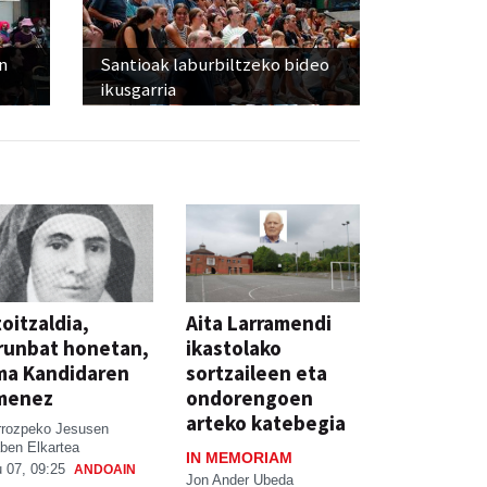
n
Santioak laburbiltzeko bideo
ikusgarria
oitzaldia,
Aita Larramendi
runbat honetan,
ikastolako
ma Kandidaren
sortzaileen eta
menez
ondorengoen
arteko katebegia
rrozpeko Jesusen
ben Elkartea
IN MEMORIAM
 07, 09:25
ANDOAIN
Jon Ander Ubeda