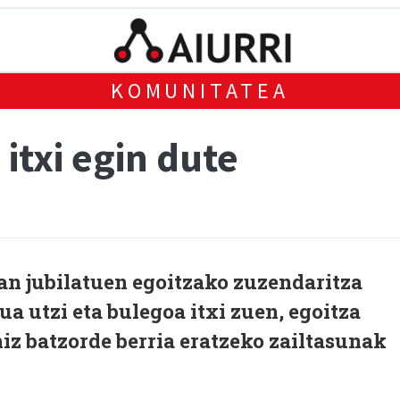
KOMUNITATEA
itxi egin dute
an jubilatuen egoitzako zuzendaritza
a utzi eta bulegoa itxi zuen, egoitza
iz batzorde berria eratzeko zailtasunak