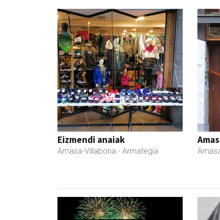
Eizmendi anaiak
Amas
Amasa-Villabona
- Armategia
Amasa