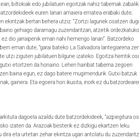
ean, biltokiak edo jubilatuen egoitzak nahiz tabernak zabalik
 batzordekideek euren lanari amaiera ematea erabaki dute;
n ekintzak bertan behera utziz. “Zortzi lagunek osatzen dug
e baino gehiago daramagu zuzendaritzan, atzetik ordezkatuk
k ez dio jarraipenik eman nahi hemengo lanari”. Batzordeko
berri eman dute, “garai bateko La Salvadora lantegiarena ze
te utzi ziguten jubilatuen bilgune izateko. Egoitza herritik os
gutxi etortzen da honaino. Lehen hainbat taberna zegoen
n zen baina egun, ez dago batere mugimendurik. Gutxi batzuk
inak, gainera. Eta egoera hori ikusita, inork ez du batzordeare
arkituta dagoela azaldu dute batzordekideek, “azpiegitura o
ko izaten da. Arazoak besterik ez dizkigu ekartzen leku
 dira eta urtetan zehar ekintza ugari antolatu du zuzendarit