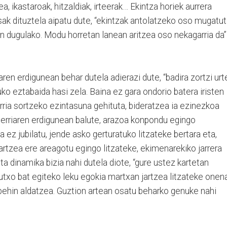
a, ikastaroak, hitzaldiak, irteerak… Ekintza horiek aurrera
sak dituztela aipatu dute, “ekintzak antolatzeko oso mugatu
en dugulako. Modu horretan lanean aritzea oso nekagarria da”
ren erdigunean behar dutela adierazi dute, “badira zortzi urt
ko eztabaida hasi zela. Baina ez gara ondorio batera iristen
erria sortzeko ezintasuna gehituta, bideratzea ia ezinezkoa
herriaren erdigunean balute, arazoa konpondu egingo
ta ez jubilatu, jende asko gerturatuko litzateke bertara eta,
rtzea ere areagotu egingo litzateke, ekimenarekiko jarrera
a dinamika bizia nahi dutela diote, “gure ustez kartetan
txo bat egiteko leku egokia martxan jartzea litzateke onen
 behin aldatzea. Guztion artean osatu beharko genuke nahi