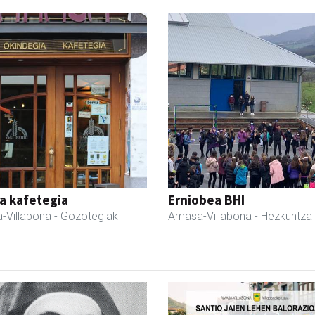
a kafetegia
Erniobea BHI
-Villabona
- Gozotegiak
Amasa-Villabona
- Hezkuntza