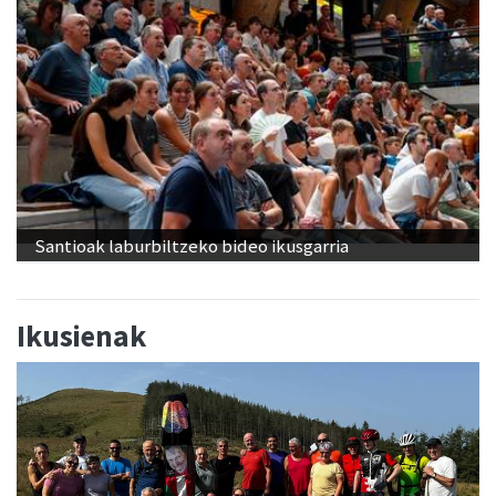
Santioak laburbiltzeko bideo ikusgarria
Ikusienak