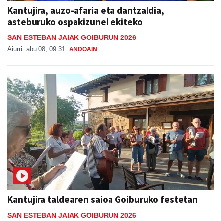
Kantujira, auzo-afaria eta dantzaldia,
asteburuko ospakizunei ekiteko
SAN ESTEBAN JAIAK GOIBURUN 2026
Aiurri
abu 08, 09:31
ANDOAIN
Kantujira taldearen saioa Goiburuko festetan
SAN ESTEBAN JAIAK GOIBURUN 2026