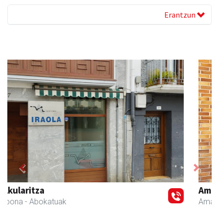
Erantzun
Previous
Next
Amane
Amasa-Villabona
- Arropa-dendak