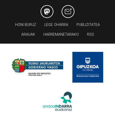
HONI BURUZ
LEGE OHARRA
PUBLIZITATEA
ARAUAK
HARREMANETARAKO
RSS