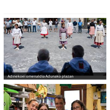
Adinekoei omenaldia Adunako plazan