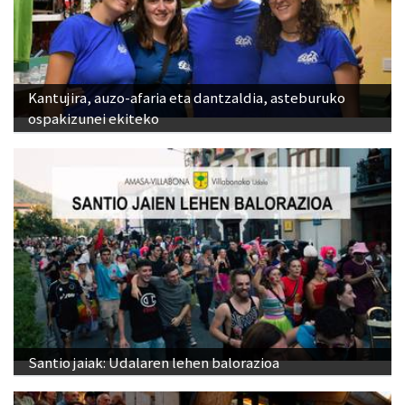
Kantujira, auzo-afaria eta dantzaldia, asteburuko
ospakizunei ekiteko
Santio jaiak: Udalaren lehen balorazioa