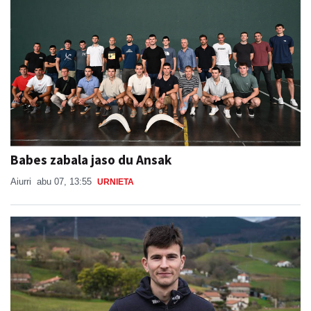
Babes zabala jaso du Ansak
Aiurri
abu 07, 13:55
URNIETA