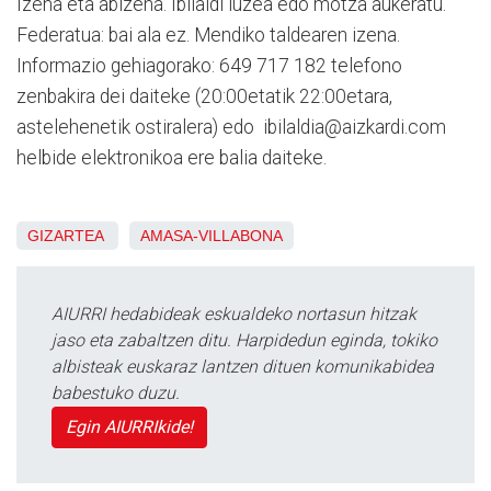
Izena eta abizena. Ibilaldi luzea edo motza aukeratu.
Federatua: bai ala ez. Mendiko taldearen izena.
Informazio gehiagorako: 649 717 182 telefono
zenbakira dei daiteke (20:00etatik 22:00etara,
astelehenetik ostiralera) edo ibilaldia@aizkardi.com
helbide elektronikoa ere balia daiteke.
GIZARTEA
AMASA-VILLABONA
AIURRI hedabideak eskualdeko nortasun hitzak
jaso eta zabaltzen ditu. Harpidedun eginda, tokiko
albisteak euskaraz lantzen dituen komunikabidea
babestuko duzu.
Egin AIURRIkide!