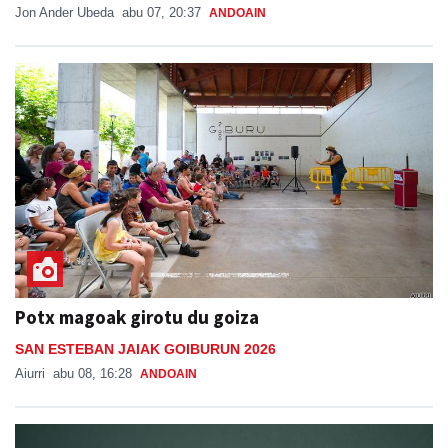
Jon Ander Ubeda
abu 07, 20:37
ANDOAIN
Potx magoak girotu du goiza
SAN ESTEBAN JAIAK GOIBURUN 2026
Aiurri
abu 08, 16:28
ANDOAIN