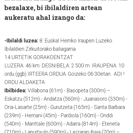
bezalaxe, bi ibilaldiren artean
aukeratu ahal izango da:
-Ibilaldi luzea:
8. Euskal Herriko Iraupen Luzeko
Ibilaldien Zirkuitorako baliagarria
14 URTETIK GORAKOENTZAT
LUZERA: 46 km. DESNIBELA: 2.500 m. IRAUPENA: 10
ordu (ggb) IRTEERA ORDUA: Goizeko 06:30etan. ADI !
ORDU ALDAKETA
Ibilbidea:
Villabona (61m) - Basopeta (300m) –
Eskatzu (512m) - Andatza (560m) - Juanasoro (330m) -
Oria-Lasarte (25m) - Gurutzeta (165m) - Santa Barbara
(239m) - Hernani (45m) - Pardiola (160m) - Onddi
(540m) - Manttale (600m) - Adarra (814m) - Eteneta
(710m) - Lapurtxulo (590m) - Leizaran ibaia (70m) –