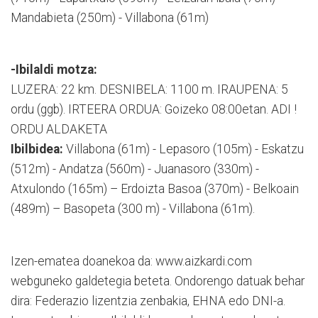
Mandabieta (250m) - Villabona (61m)
-Ibilaldi motza:
LUZERA: 22 km. DESNIBELA: 1100 m. IRAUPENA: 5
ordu (ggb). IRTEERA ORDUA: Goizeko 08:00etan. ADI !
ORDU ALDAKETA
Ibilbidea:
Villabona (61m) - Lepasoro (105m) - Eskatzu
(512m) - Andatza (560m) - Juanasoro (330m) -
Atxulondo (165m) – Erdoizta Basoa (370m) - Belkoain
(489m) – Basopeta (300 m) - Villabona (61m).
Izen-ematea doanekoa da: www.aizkardi.com
webguneko galdetegia beteta. Ondorengo datuak behar
dira: Federazio lizentzia zenbakia, EHNA edo DNI-a.