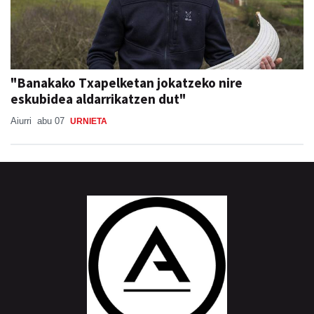
"Banakako Txapelketan jokatzeko nire
eskubidea aldarrikatzen dut"
Aiurri
abu 07
URNIETA