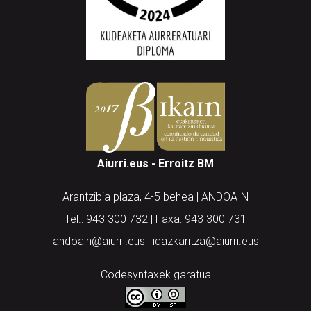
Aiurri.eus - Erroitz BM
Arantzibia plaza, 4-5 behea | ANDOAIN
Tel.: 943 300 732 | Faxa: 943 300 731
andoain@aiurri.eus | idazkaritza@aiurri.eus
Codesyntaxek garatua