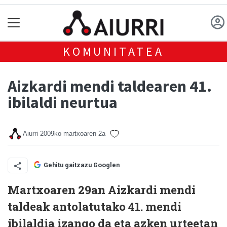
KOMUNITATEA
Aizkardi mendi taldearen 41.
ibilaldi neurtua
Aiurri
2009ko martxoaren 2a
Gehitu gaitzazu Googlen
Martxoaren 29an Aizkardi mendi
taldeak antolatutako 41. mendi
ibilaldia izango da eta azken urteetan