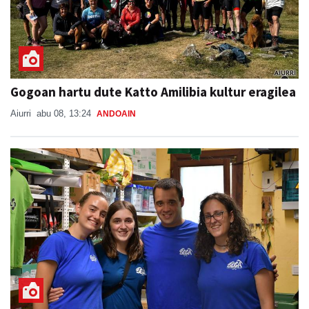
Gogoan hartu dute Katto Amilibia kultur eragilea
Aiurri
abu 08, 13:24
ANDOAIN