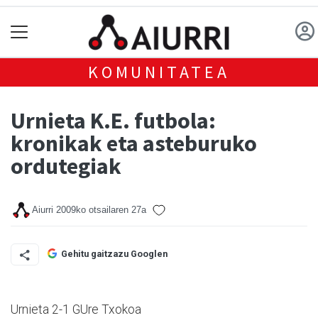
KOMUNITATEA
Urnieta K.E. futbola:
kronikak eta asteburuko
ordutegiak
Aiurri
2009ko otsailaren 27a
Gehitu gaitzazu Googlen
Urnieta 2-1 GUre Txokoa