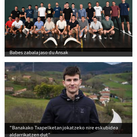
Babes zabala jaso du Ansak
"Banakako Txapelketan jokatzeko nire eskubidea
aldarrikatzen dut"