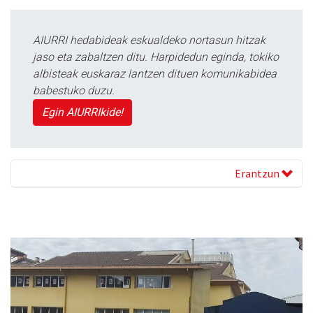
AIURRI hedabideak eskualdeko nortasun hitzak
jaso eta zabaltzen ditu. Harpidedun eginda, tokiko
albisteak euskaraz lantzen dituen komunikabidea
babestuko duzu.
Egin AIURRIkide!
Erantzun