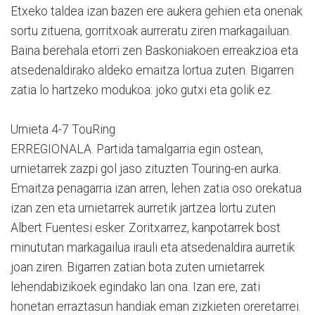
Etxeko taldea izan bazen ere aukera gehien eta onenak
sortu zituena, gorritxoak aurreratu ziren markagailuan.
Baina berehala etorri zen Baskoniakoen erreakzioa eta
atsedenaldirako aldeko emaitza lortua zuten. Bigarren
zatia lo hartzeko modukoa: joko gutxi eta golik ez.
Urnieta 4-7 TouRing
ERREGIONALA. Partida tamalgarria egin ostean,
urnietarrek zazpi gol jaso zituzten Touring-en aurka.
Emaitza penagarria izan arren, lehen zatia oso orekatua
izan zen eta urnietarrek aurretik jartzea lortu zuten
Albert Fuentesi esker. Zoritxarrez, kanpotarrek bost
minututan markagailua irauli eta atsedenaldira aurretik
joan ziren. Bigarren zatian bota zuten urnietarrek
lehendabizikoek egindako lan ona. Izan ere, zati
honetan erraztasun handiak eman zizkieten oreretarrei.