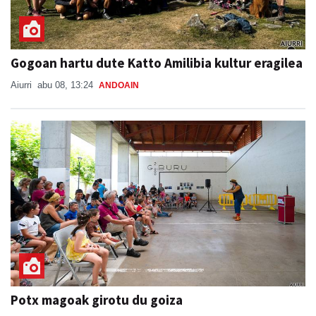
Gogoan hartu dute Katto Amilibia kultur eragilea
Aiurri
abu 08, 13:24
ANDOAIN
Potx magoak girotu du goiza