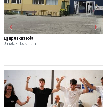
Previous
Next
Egape Ikastola
Urnieta
- Hezkuntza