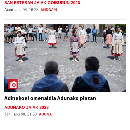
SAN ESTEBAN JAIAK GOIBURUN 2026
Aiurri
abu 08, 16:28
ANDOAIN
Adinekoei omenaldia Adunako plazan
ADUNAKO JAIAK 2026
Joni
abu 08, 21:30
ADUNA