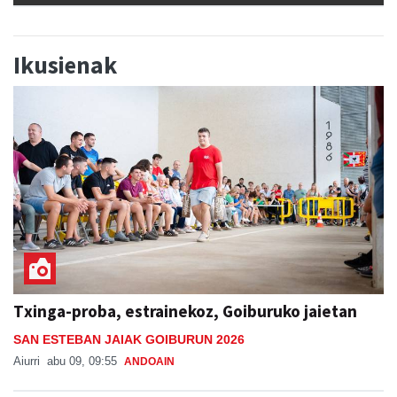
Ikusienak
Txinga-proba, estrainekoz, Goiburuko jaietan
SAN ESTEBAN JAIAK GOIBURUN 2026
Aiurri
abu 09, 09:55
ANDOAIN