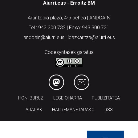
Aiurri.eus - Erroitz BM
Arantzibia plaza, 4-5 behea | ANDOAIN
Tel.: 943 300 732 | Faxa: 943 300 731
andoain@aiurri.eus | idazkaritza@aiurri.eus
Codesyntaxek garatua
HONI BURUZ
LEGE OHARRA
PUBLIZITATEA
ARAUAK
HARREMANETARAKO
RSS