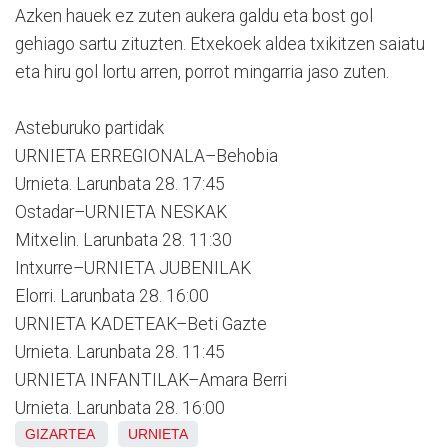
Azken hauek ez zuten aukera galdu eta bost gol
gehiago sartu zituzten. Etxekoek aldea txikitzen saiatu
eta hiru gol lortu arren, porrot mingarria jaso zuten.
Asteburuko partidak
URNIETA ERREGIONALA–Behobia
Urnieta. Larunbata 28. 17:45
Ostadar–URNIETA NESKAK
Mitxelin. Larunbata 28. 11:30
Intxurre–URNIETA JUBENILAK
Elorri. Larunbata 28. 16:00
URNIETA KADETEAK–Beti Gazte
Urnieta. Larunbata 28. 11:45
URNIETA INFANTILAK–Amara Berri
Urnieta. Larunbata 28. 16:00
GIZARTEA
URNIETA