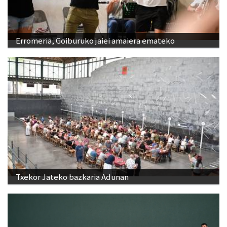
Erromeria, Goiburuko jaiei amaiera emateko
Txekor Jateko bazkaria Adunan