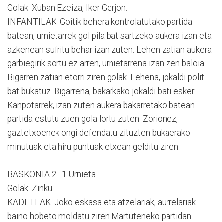
Golak: Xuban Ezeiza, Iker Gorjon.
INFANTILAK. Goitik behera kontrolatutako partida
batean, urnietarrek gol pila bat sartzeko aukera izan eta
azkenean sufritu behar izan zuten. Lehen zatian aukera
garbiegirik sortu ez arren, urnietarrena izan zen baloia.
Bigarren zatian etorri ziren golak. Lehena, jokaldi polit
bat bukatuz. Bigarrena, bakarkako jokaldi bati esker.
Kanpotarrek, izan zuten aukera bakarretako batean
partida estutu zuen gola lortu zuten. Zorionez,
gaztetxoenek ongi defendatu zituzten bukaerako
minutuak eta hiru puntuak etxean gelditu ziren.
BASKONIA 2–1 Urnieta
Golak: Zinku.
KADETEAK. Joko eskasa eta atzelariak, aurrelariak
baino hobeto moldatu ziren Martuteneko partidan.