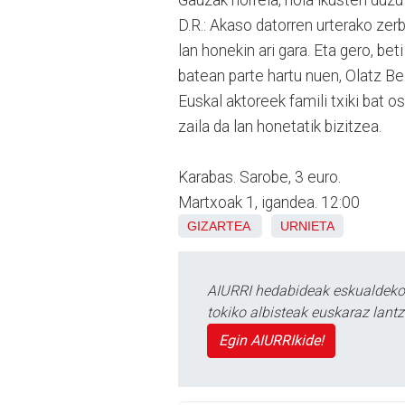
D.R.: Akaso datorren urterako zer
lan honekin ari gara. Eta gero, be
batean parte hartu nuen, Olatz B
Euskal aktoreek famili txiki bat o
zaila da lan honetatik bizitzea.
Karabas. Sarobe, 3 euro.
Martxoak 1, igandea. 12:00
GIZARTEA
URNIETA
AIURRI hedabideak eskualdeko n
tokiko albisteak euskaraz lan
Egin AIURRIkide!