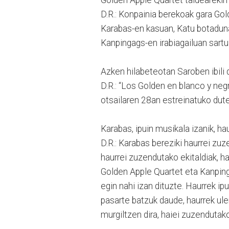
D.R.: Konpainia berekoak gara Go
Karabas-en kasuan, Katu botaduna
Kanpingags-en irabiagailuan sartu
Azken hilabeteotan Saroben ibili
D.R.: “Los Golden en blanco y negr
otsailaren 28an estreinatuko dut
Karabas, ipuin musikala izanik, h
D.R.: Karabas bereziki haurrei zuz
haurrei zuzendutako ekitaldiak, ha
Golden Apple Quartet eta Kanpin
egin nahi izan dituzte. Haurrek i
pasarte batzuk daude, haurrek ule
murgiltzen dira, haiei zuzendutak