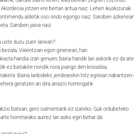
. Akordeoia jotzen ere bertan aritua naiz. Lehen ikuskizunak
Sentimendu aldetik oso ondo egongo naiz. Saroben azkenean
eta. Saroben jaioa naiz.
la uste duzu zuen lanean?
tu bezala, Valentzian egon ginenean, han
kasta handia izan genuen, baina handik lan askorik ez da ate
k ez baitakite nondik nora joango den krisialdia,
naketa. Baina lanbideko jendearekin hitz egitean nabaritzen
ehera geratzen ari dira arrazoi horrengatik.
dukzio batean, gero salmentarik ez izateko. Guk ordubeteko
arte horretarako aurrez lan asko egin behar da.
 etorkizuna?