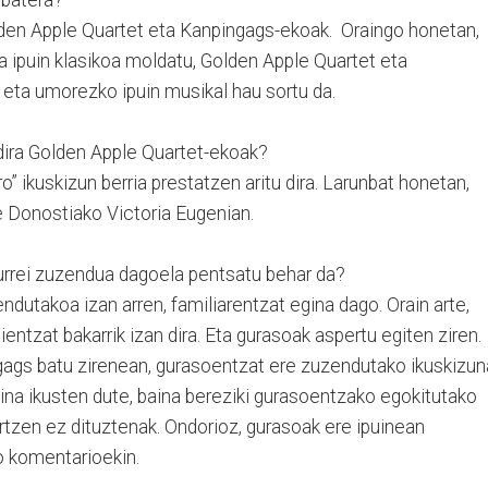
lden Apple Quartet eta Kanpingags-ekoak. Oraingo honetan,
 ipuin klasikoa moldatu, Golden Apple Quartet eta
 eta umorezko ipuin musikal hau sortu da.
 dira Golden Apple Quartet-ekoak?
o” ikuskizun berria prestatzen aritu dira. Larunbat honetan,
e Donostiako Victoria Eugenian.
aurrei zuzendua dagoela pentsatu behar da?
endutakoa izan arren, familiarentzat egina dago. Orain arte,
ientzat bakarrik izan dira. Eta gurasoak aspertu egiten ziren.
gags batu zirenean, gurasoentzat ere zuzendutako ikuskizun
puina ikusten dute, baina bereziki gurasoentzako egokitutako
rtzen ez dituztenak. Ondorioz, gurasoak ere ipuinean
o komentarioekin.