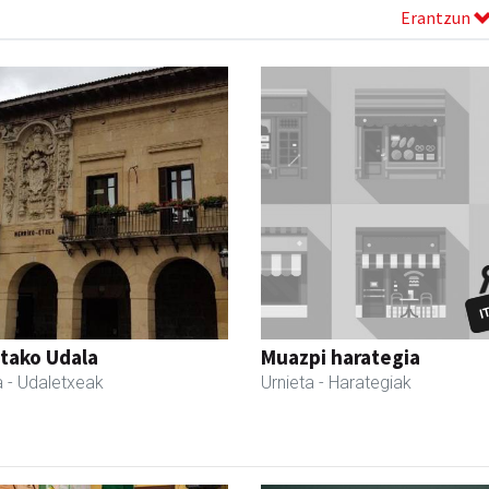
Erantzun
tako Udala
Muazpi harategia
a
- Udaletxeak
Urnieta
- Harategiak