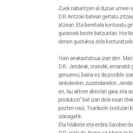
Zuek nabaritzen al duzue umeei e
D.R.:Antzoki batean gertatu zitzaig
atzean. Eta berehala konturatu gi
gurasoek beste batzuetan. Hor b
denen gustukoa zela konturatzeko 
Hain arrakastatsua izan den Mari
D.R.: Jendeak, oraindik, emanaldi 
genuenoi, baina ez da posible izan
lankideekin, zuzendariekin. Jende 
en, lau aktore abeslari gara, eta 
produkzio” bat izan dela esan lite
pozten naiz, Txanbolin txistular
izanagatik.
Eta hilabete eta erdira Saroben be
D.R.: Hala da. Baino ez Marizulo 