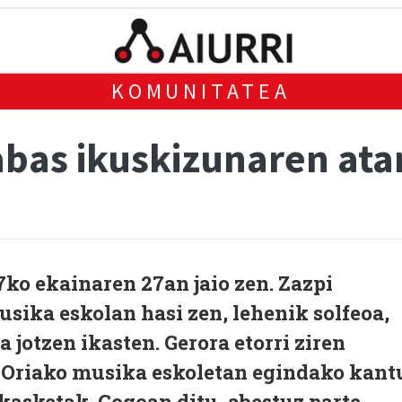
KOMUNITATEA
abas ikuskizunaren ata
ko ekainaren 27an jaio zen. Zazpi
sika eskolan hasi zen, lehenik solfeoa,
 jotzen ikasten. Gerora etorri ziren
-Oriako musika eskoletan egindako kant
kasketak. Gogoan ditu, abestuz parte