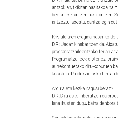
antzokian, txikitan hasitakoa naiz
bertan eskaintzen hasi nintzen. 
antzeztu, abestu, dantza egin dut 
Krisialdiaren eragina nabariko de
D.R.: Jadanik nabaritzen da. Aipa
programatzaileentzako ferian arra
Programatzaileek diotenez, oraindi
aurrekontuetako diru-kopuruen ba
krisialdia. Produkzio asko bertan b
Ardura eta kezka nagusi beraz?
D.R.:Diru asko inbertitzen da pro
lana ikusten dugu, baina denbora t
Gauzak horrela, nola ikusten duzu