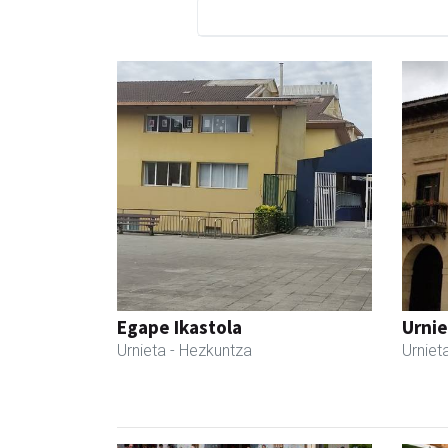
Egape Ikastola
Urnie
Urnieta
- Hezkuntza
Urniet