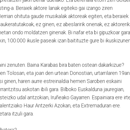
ting-a. Beraiek aktore lanak egiteko gai izango ziren
 Herrian ohituta gaude musikalak aktoreak egiten, eta beraiek
aukeratutakoak, ez ginen, ez abeslaririk onenak, ez aktorerik
unetan ondo moldatzen ginenak. Bi nafar eta bi gipuzkoar gara
kin, 100.000 ikusle paseak izan baitituzte gure bi ikuskizune
aini zenuten. Baina Karabas bira baten ostean dakarkizue?
en Tolosan, eta joan den urtean Donostian, urtarrilaren 19an
asi ginen, haren aurre estreinaldia hemen Saroben eskaini
rantzitsu askotan ibili gara. Bilboko Euskalduna jauregian,
teizko udal antzokian, Iruñeako Gayarren. Espainiara ere irt
Valentziako Haur Antzerki Azokan, eta Extremaduran ere.
ara itzuli gara.
 batera?