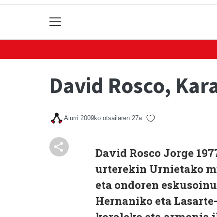
David Rosco, Kar
Aiurri
2009ko otsailaren 27a
David Rosco Jorge 1977
urterekin Urnietako mu
eta ondoren eskusoinua
Hernaniko eta Lasarte
koraleko eta armonia i