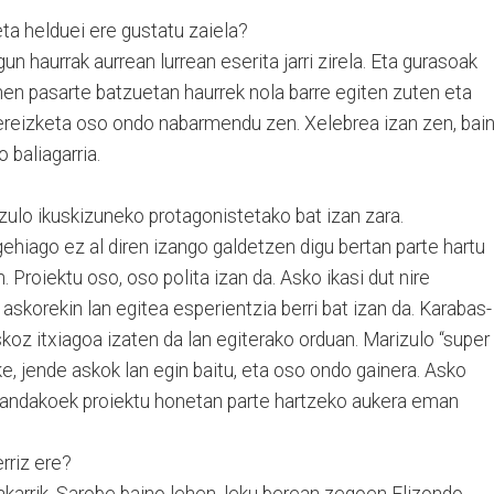
ta helduei ere gustatu zaiela?
un haurrak aurrean lurrean eserita jarri zirela. Eta gurasoak
nen pasarte batzuetan haurrek nola barre egiten zuten eta
ereizketa oso ondo nabarmendu zen. Xelebrea izan zen, bai
baliagarria.
zulo ikuskizuneko protagonistetako bat izan zara.
gehiago ez al diren izango galdetzen digu bertan parte hartu
. Proiektu oso, oso polita izan da. Asko ikasi dut nire
askorekin lan egitea esperientzia berri bat izan da. Karabas-
askoz itxiagoa izaten da lan egiterako orduan. Marizulo “super
ke, jende askok lan egin baitu, eta oso ondo gainera. Asko
i bandakoek proiektu honetan parte hartzeko aukera eman
rriz ere?
bakarrik, Sarobe baino lehen, leku berean zegoen Elizondo