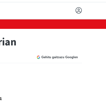
rian
Gehitu gaitzazu Googlen
u