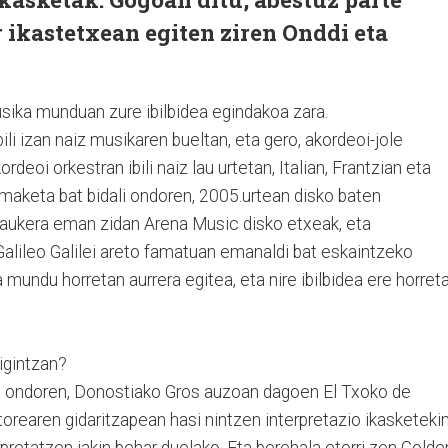
r ikastetxean egiten ziren Onddi eta
usika munduan zure ibilbidea egindakoa zara.
ili izan naiz musikaren bueltan, eta gero, akordeoi-jole
eoi orkestran ibili naiz lau urtetan, Italian, Frantzian eta
n maketa bat bidali ondoren, 2005.urtean disko baten
 aukera eman zidan Arena Music disko etxeak, eta
alileo Galilei areto famatuan emanaldi bat eskaintzeko
 mundu horretan aurrera egitea, eta nire ibilbidea ere horret
kigintzan?
en ondoren, Donostiako Gros auzoan dagoen El Txoko de
torearen gidaritzapean hasi nintzen interpretazio ikasketekin
rpretatzen jakin behar duelako. Eta berehala etorri zen Golde