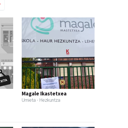
Magale Ikastetxea
Urnieta
- Hezkuntza