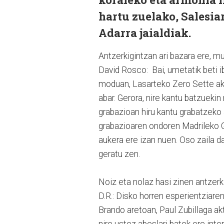
hartu zuelako, Salesia
Adarra jaialdiak.
Antzerkigintzan ari bazara ere, m
David Rosco: Bai, umetatik beti ib
moduan, Lasarteko Zero Sette akord
abar. Gerora, nire kantu batzueki
grabazioan hiru kantu grabatzeko
grabazioaren ondoren Madrileko G
aukera ere izan nuen. Oso zaila da
geratu zen.
Noiz eta nolaz hasi zinen antzer
D.R.: Disko horren esperientziar
Brando aretoan, Paul Zubillaga ak
nire ustez abeslari batek ere inte