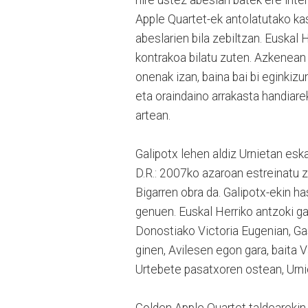
Apple Quartet-ek antolatutako kas
abeslarien bila zebiltzan. Euskal
kontrakoa bilatu zuten. Azkenean 
onenak izan, baina bai bi eginkiz
eta oraindaino arrakasta handiare
artean.
Galipotx lehen aldiz Urnietan esk
D.R.: 2007ko azaroan estreinatu z
Bigarren obra da. Galipotx-ekin h
genuen. Euskal Herriko antzoki gar
Donostiako Victoria Eugenian, Gas
ginen, Avilesen egon gara, baita 
Urtebete pasatxoren ostean, Urniet
Golden Apple Quartet taldearekin