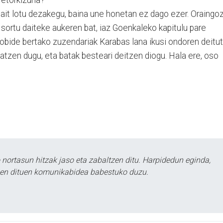
bait lotu dezakegu, baina une honetan ez dago ezer. Oraingo
ti sortu daiteke aukeren bat, iaz Goenkaleko kapitulu pare
eobide bertako zuzendariak Karabas lana ikusi ondoren deitu
satzen dugu, eta batak besteari deitzen diogu. Hala ere, oso
ortasun hitzak jaso eta zabaltzen ditu. Harpidedun eginda,
tzen dituen komunikabidea babestuko duzu.