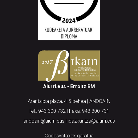
Aiurri.eus - Erroitz BM
Arantzibia plaza, 4-5 behea | ANDOAIN
Tel.: 943 300 732 | Faxa: 943 300 731
andoain@aiurri.eus | idazkaritza@aiurri.eus
Codesyntaxek garatua