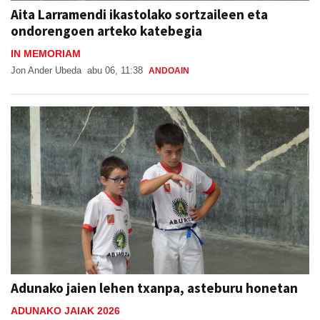
Aita Larramendi ikastolako sortzaileen eta
ondorengoen arteko katebegia
IN MEMORIAM
Jon Ander Ubeda
abu 06, 11:38
ANDOAIN
Adunako jaien lehen txanpa, asteburu honetan
ADUNAKO JAIAK 2026