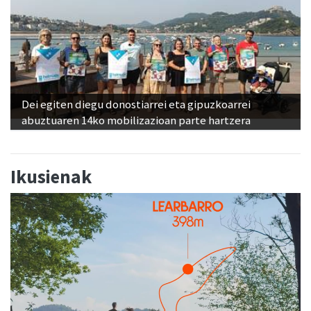
Dei egiten diegu donostiarrei eta gipuzkoarrei
abuztuaren 14ko mobilizazioan parte hartzera
Ikusienak