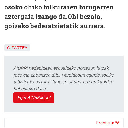
osoko ohiko bilkuraren hirugarren
aztergaia izango da.Ohi bezala,
goizeko bederatzietatik aurrera.
GIZARTEA
AIURRI hedabideak eskualdeko nortasun hitzak
jaso eta zabaltzen ditu. Harpidedun eginda, tokiko
albisteak euskaraz lantzen dituen komunikabidea
babestuko duzu.
Egin AIURRIkide!
Erantzun