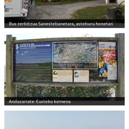
Bus zerbitzua Sanestebanetara, asteburu honetan
Andazarrate: Eusteko kemena