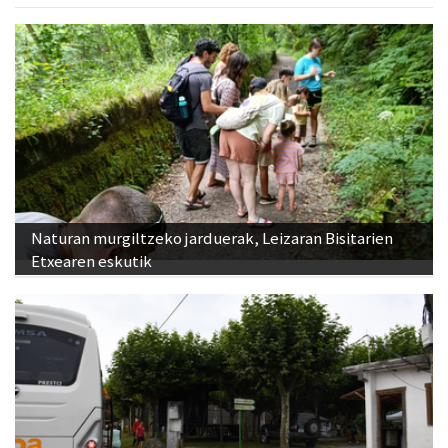
Naturan murgiltzeko jarduerak, Leizaran Bisitarien
Etxearen eskutik