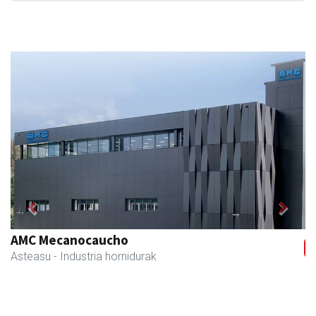
Previous
Next
AMC Mecanocaucho
Asteasu
- Industria hornidurak