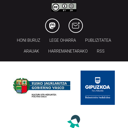
HONI BURUZ
LEGE OHARRA
PUBLIZITATEA
ARAUAK
HARREMANETARAKO
RSS