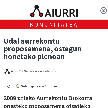
KOMUNITATEA
Udal aurrekontu
proposamena, ostegun
honetako plenoan
Aiurri
2009ko otsailaren 24a
Gehitu gaitzazu Googlen
2009 urteko Aurrekontu Orokorra
onesteko proposamena otsaileko