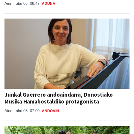
Aiurri
abu 05, 08:47
ADUNA
Junkal Guerrero andoaindarra, Donostiako
Musika Hamabostaldiko protagonista
Aiurri
abu 05, 07:00
ANDOAIN