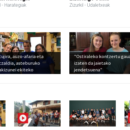
l
- Harategiak
Zizurkil
- Udaletxeak
ujira, auzo-afaria eta
"Ostiraleko kontzertu gau
tzaldia, asteburuko
izaten da jaietako
akizunei ekiteko
jendetsuena"