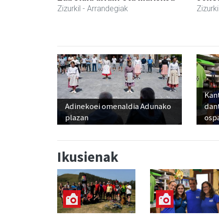
Zizurkil
- Arrandegiak
Zizurki
Kant
Adinekoei omenaldia Adunako
dan
plazan
osp
Ikusienak