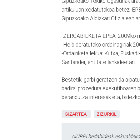
Gipuzkoako Tokiko Ogasunak arau
artikuluan xedatutakoa betez. E
Gipuzkoako Aldizkari Ofizialean a
-ZERGABILKETA EPEA: 2009ko mart
-Helbideratutako ordainagiriak 2
-Ordainketa lekua: Kutxa, Euskad
Santander, entitate lankideetan.
Bestetik, garbi geratzen da aipat
badira, prozedura exekutiboaren 
berandutza interesak eta, bidezko 
GIZARTEA
ZIZURKIL
AIURRI hedabideak eskualdeko n