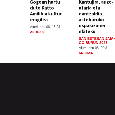
Gogoan hartu
Kantujira, auzo-
dute Katto
afaria eta
Amilibia kultur
dantzaldia,
eragilea
asteburuko
ospakizunei
Aiurri
abu 08, 13:24
ekiteko
ANDOAIN
SAN ESTEBAN JAIA
GOIBURUN 2026
Aiurri
abu 08, 09:31
ANDOAIN