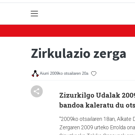
Zirkulazio zerga
Aiurri
2009ko otsailaren 20a
Zizurkilgo Udalak 200
bandoa kaleratu du ots
"2009ko otsailaren 18an, Alkate 
Zergaren 2009 urteko Errolda onar