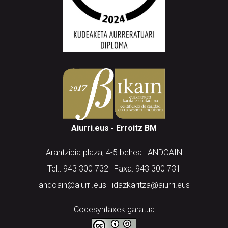
Aiurri.eus - Erroitz BM
Arantzibia plaza, 4-5 behea | ANDOAIN
Tel.: 943 300 732 | Faxa: 943 300 731
andoain@aiurri.eus | idazkaritza@aiurri.eus
Codesyntaxek garatua