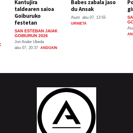
Kantujira
Babes zabala jaso
P
taldearen saioa
du Ansak
gi
Goiburuko
SA
Aiurri
abu 07, 13:55
festetan
GO
URNIETA
Aiu
SAN ESTEBAN JAIAK
AN
GOIBURUN 2026
Jon Ander Ubeda
K
abu 07, 20:37
ANDOAIN