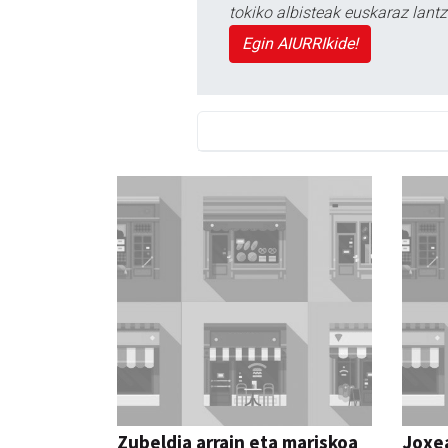
tokiko albisteak euskaraz lan
Egin AIURRIkide!
Zubeldia arrain eta mariskoa
Joxe