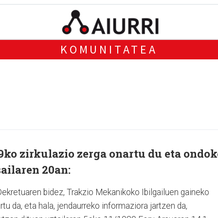
KOMUNITATEA
9ko zirkulazio zerga onartu du eta ondok
ailaren 20an:
Dekretuaren bidez, Trakzio Mekanikoko Ibilgailuen gaineko
tu da, eta hala, jendaurreko informaziora jartzen da,