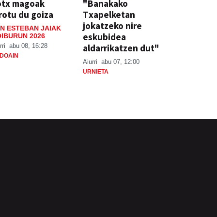
otx magoak
"Banakako
rotu du goiza
Txapelketan
jokatzeko nire
N ESTEBAN JAIAK
eskubidea
IBURUN 2026
aldarrikatzen dut"
rri
abu 08, 16:28
DOAIN
Aiurri
abu 07, 12:00
URNIETA