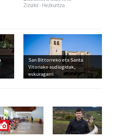
Zizurkil
- Hezkuntza
a
San Bittorreko eta Santa
Vitoriako audiogidak,
eskuragarri