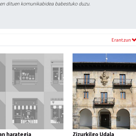
tzen dituen komunikabidea babestuko duzu.
Erantzun
an harategia
Zizurkilgo Udala