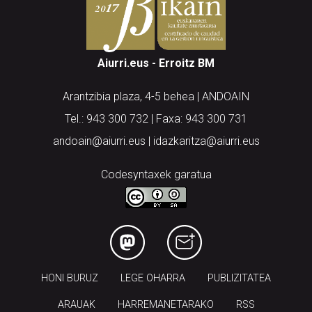
Aiurri.eus - Erroitz BM
Arantzibia plaza, 4-5 behea | ANDOAIN
Tel.: 943 300 732 | Faxa: 943 300 731
andoain@aiurri.eus | idazkaritza@aiurri.eus
Codesyntaxek garatua
HONI BURUZ
LEGE OHARRA
PUBLIZITATEA
ARAUAK
HARREMANETARAKO
RSS