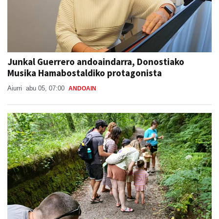
Junkal Guerrero andoaindarra, Donostiako
Musika Hamabostaldiko protagonista
Aiurri
abu 05, 07:00
ANDOAIN