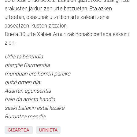
erakusten jardun zen urte batzuetan. Eta azken
urteetan, osasunak utzi dion arte kalean zehar
paseatzen ikusten zitzaion.
Duela 30 urte Xabier Amurizak honako bertsoa eskaini
zion:
Urlia ta berendia
otargile Garmendia
munduan ere horren pareko
gutxi omen dia.
Adarran egunsentia
hain da artista handia
saski batekin estal lezake
Buruntza mendia.
GIZARTEA
URNIETA