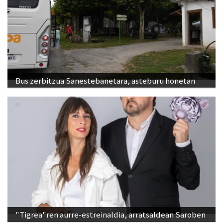
Bus zerbitzua Sanestebanetara, asteburu honetan
"Tigrea"ren aurre-estreinaldia, arratsaldean Saroben