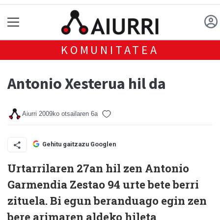
KOMUNITATEA
Antonio Xesterua hil da
Aiurri
2009ko otsailaren 6a
Gehitu gaitzazu Googlen
Urtarrilaren 27an hil zen Antonio
Garmendia Zestao 94 urte bete berri
zituela. Bi egun beranduago egin zen
bere arimaren aldeko hileta