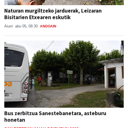
Naturan murgiltzeko jarduerak, Leizaran
Bisitarien Etxearen eskutik
Aiurri
abu 05, 08:30
ANDOAIN
Bus zerbitzua Sanestebanetara, asteburu
honetan