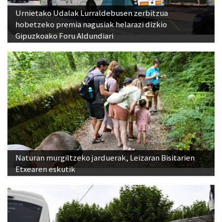
Urnietako Udalak Lurraldebusen zerbitzua
hobetzeko premia nagusiak helarazi dizkio
Gipuzkoako Foru Aldundiari
Naturan murgiltzeko jarduerak, Leizaran Bisitarien
Etxearen eskutik