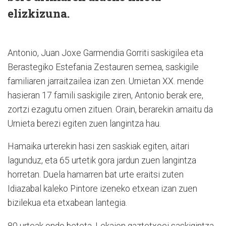
elizkizuna.
Antonio, Juan Joxe Garmendia Gorriti saskigilea eta
Berastegiko Estefania Zestauren semea, saskigile
familiaren jarraitzailea izan zen. Urnietan XX. mende
hasieran 17 famili saskigile ziren, Antonio berak ere,
zortzi ezagutu omen zituen. Orain, berarekin amaitu da
Urnieta berezi egiten zuen langintza hau.
Hamaika urterekin hasi zen saskiak egiten, aitari
lagunduz, eta 65 urtetik gora jardun zuen langintza
horretan. Duela hamarren bat urte eraitsi zuten
Idiazabal kaleko Pintore izeneko etxean izan zuen
bizilekua eta etxabean lantegia.
80 urteak ondo beteta, Lekaion gaztetxoei saskigintza