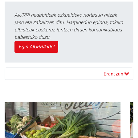
AIURRI hedabideak eskualdeko nortasun hitzak
jaso eta zabaltzen ditu. Harpidedun eginda, tokiko
albisteak euskaraz lantzen dituen komunikabidea
babestuko duzu.
Egin AIURRIkide!
Erantzun