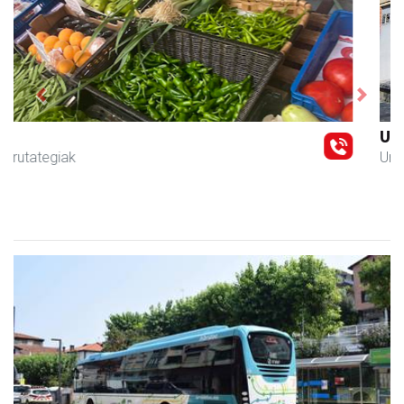
Previous
Next
Urnietako AEK euskaltegia
Urnieta
- Euskaltegiak