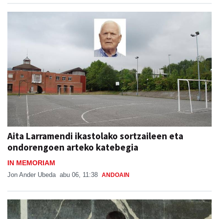
Aita Larramendi ikastolako sortzaileen eta
ondorengoen arteko katebegia
IN MEMORIAM
Jon Ander Ubeda
abu 06, 11:38
ANDOAIN