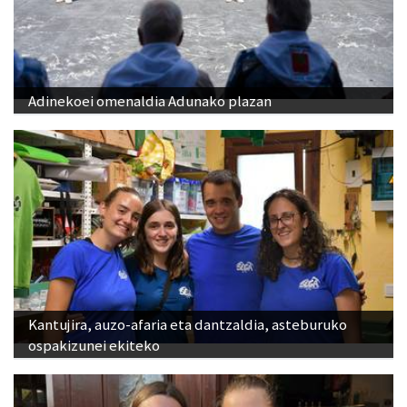
Adinekoei omenaldia Adunako plazan
Kantujira, auzo-afaria eta dantzaldia, asteburuko
ospakizunei ekiteko