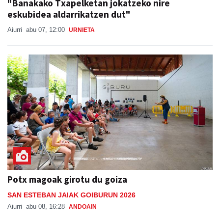
Aiurri
abu 07, 12:00
URNIETA
Potx magoak girotu du goiza
SAN ESTEBAN JAIAK GOIBURUN 2026
Aiurri
abu 08, 16:28
ANDOAIN