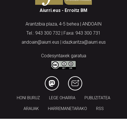
Arantzibia plaza, 4-5 behea | ANDOAIN
Tel.: 943 300 732 | Faxa: 943 300 731
andoain@aiurri.eus | idazkaritza@aiurri.eus
Codesyntaxek garatua
HONI BURUZ
LEGE OHARRA
PUBLIZITATEA
ARAUAK
HARREMANETARAKO
RSS