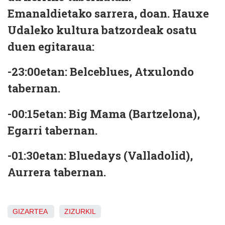
Emanaldietako sarrera, doan. Hauxe
Udaleko kultura batzordeak osatu
duen egitaraua:
-23:00etan:
Belceblues
, Atxulondo
tabernan.
-00:15etan:
Big Mama
(Bartzelona),
Egarri tabernan.
-01:30etan:
Bluedays
(Valladolid),
Aurrera tabernan.
GIZARTEA
ZIZURKIL