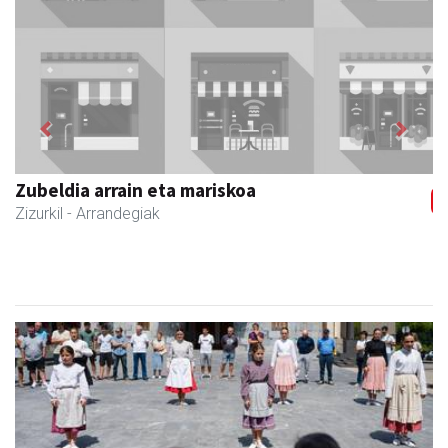
Previous
Next
Zizurkilgo Udala
Zizurkil
- Udaletxeak