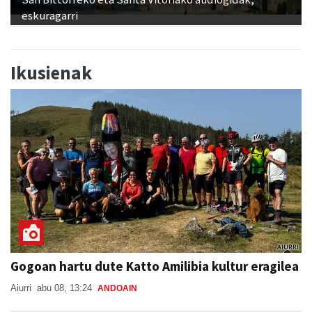
Ikusienak
Gogoan hartu dute Katto Amilibia kultur eragilea
Aiurri
abu 08, 13:24
ANDOAIN