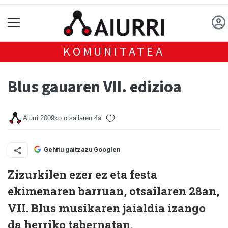
KOMUNITATEA
Blus gauaren VII. edizioa
Aiurri
2009ko otsailaren 4a
Gehitu gaitzazu Googlen
Zizurkilen ezer ez eta festa
ekimenaren barruan, otsailaren 28an,
VII. Blus musikaren jaialdia izango
da herriko tabernatan.