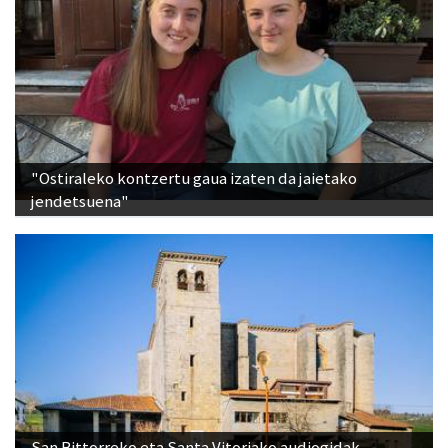
"Ostiraleko kontzertu gaua izaten da jaietako
jendetsuena"
San Bittorreko eta Santa Vitoriako audiogidak,
eskuragarri