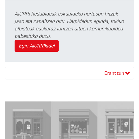
AIURRI hedabideak eskualdeko nortasun hitzak
jaso eta zabaltzen ditu. Harpidedun eginda, tokiko
albisteak euskaraz lantzen dituen komunikabidea
babestuko duzu.
Egin AIURRIkide!
Erantzun