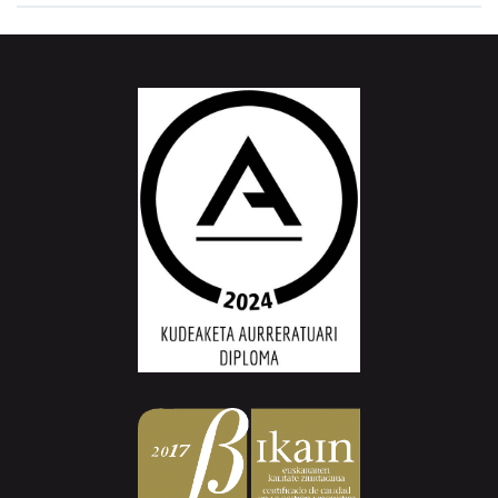
Aiurri.eus - Erroitz BM