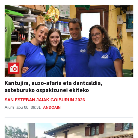
Kantujira, auzo-afaria eta dantzaldia,
asteburuko ospakizunei ekiteko
SAN ESTEBAN JAIAK GOIBURUN 2026
Aiurri
abu 08, 09:31
ANDOAIN