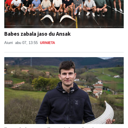
Babes zabala jaso du Ansak
Aiurri
abu 07, 13:55
URNIETA
"Banakako Txapelketan jokatzeko nire
eskubidea aldarrikatzen dut"