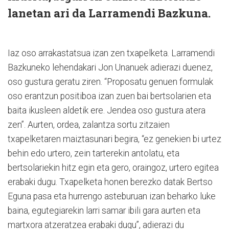
lanetan ari da Larramendi Bazkuna.
Iaz oso arrakastatsua izan zen txapelketa. Larramendi
Bazkuneko lehendakari Jon Unanuek adierazi duenez,
oso gustura geratu ziren. “Proposatu genuen formulak
oso erantzun positiboa izan zuen bai bertsolarien eta
baita ikusleen aldetik ere. Jendea oso gustura atera
zen”. Aurten, ordea, zalantza sortu zitzaien
txapelketaren maiztasunari begira, “ez genekien bi urtez
behin edo urtero, zein tarterekin antolatu, eta
bertsolariekin hitz egin eta gero, oraingoz, urtero egitea
erabaki dugu. Txapelketa honen berezko datak Bertso
Eguna pasa eta hurrengo asteburuan izan beharko luke
baina, egutegiarekin larri samar ibili gara aurten eta
martxora atzeratzea erabaki dugu”, adierazi du