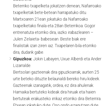
Beterriko txapelketa jokatzen denean, Nafarroako
txapelketak bete-betean harrapatuko ditu.
Martxoaren 21ean jokatuko da Nafarroako
txapelketako finala eta 28an Beterrikoa. Gogor
entrenatuta etorriko dira, iazko irabazlearen –
Julen Zelaieta- babesean. Beste biak ere
finalistak izan ziren iaz. Txapelaren bila etorriko
dira, dudarik gabe.
Gipuzkoa:
Jokin Labayen, Uxue Alberdi eta Ander
Lizarralde.
Bertsolari gazteenak dira gipuzkoarrak, aurten 25
urte beteko dituzte belaunaldi bereko hiru kideek.
Gazteenak izanagatik, ordea, ez dira ahulenak.
Hamaika bertuteko kideak dira hiruak eta haien
bertuteak erakusteko irrikaz etorriko dira Beterrira.
Etxean jokatuko dute. Oso ondo ezagutzen dute