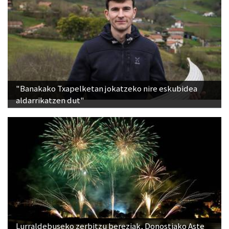
"Banakako Txapelketan jokatzeko nire eskubidea
aldarrikatzen dut"
Lurraldebuseko zerbitzu bereziak, Donostiako Aste