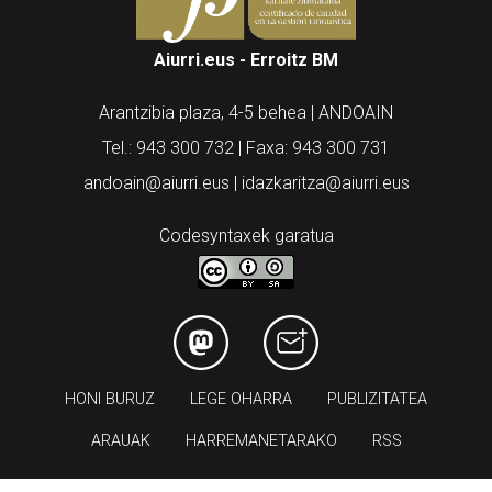
Aiurri.eus - Erroitz BM
Arantzibia plaza, 4-5 behea | ANDOAIN
Tel.: 943 300 732 | Faxa: 943 300 731
andoain@aiurri.eus | idazkaritza@aiurri.eus
Codesyntaxek garatua
HONI BURUZ
LEGE OHARRA
PUBLIZITATEA
ARAUAK
HARREMANETARAKO
RSS