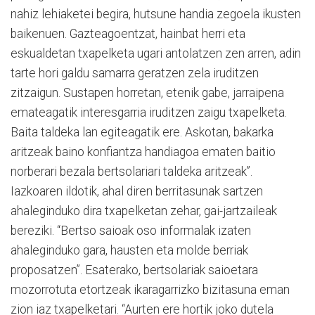
nahiz lehiaketei begira, hutsune handia zegoela ikusten
baikenuen. Gazteagoentzat, hainbat herri eta
eskualdetan txapelketa ugari antolatzen zen arren, adin
tarte hori galdu samarra geratzen zela iruditzen
zitzaigun. Sustapen horretan, etenik gabe, jarraipena
emateagatik interesgarria iruditzen zaigu txapelketa.
Baita taldeka lan egiteagatik ere. Askotan, bakarka
aritzeak baino konfiantza handiagoa ematen baitio
norberari bezala bertsolariari taldeka aritzeak”.
Iazkoaren ildotik, ahal diren berritasunak sartzen
ahaleginduko dira txapelketan zehar, gai-jartzaileak
bereziki. “Bertso saioak oso informalak izaten
ahaleginduko gara, hausten eta molde berriak
proposatzen”. Esaterako, bertsolariak saioetara
mozorrotuta etortzeak ikaragarrizko bizitasuna eman
zion iaz txapelketari. “Aurten ere hortik joko dutela