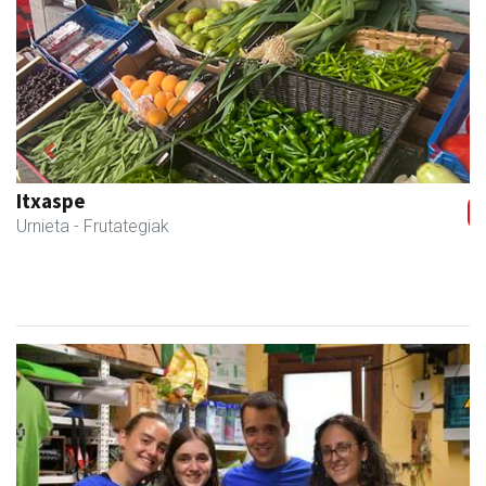
Previous
Next
Itxaspe
Urnieta
- Frutategiak