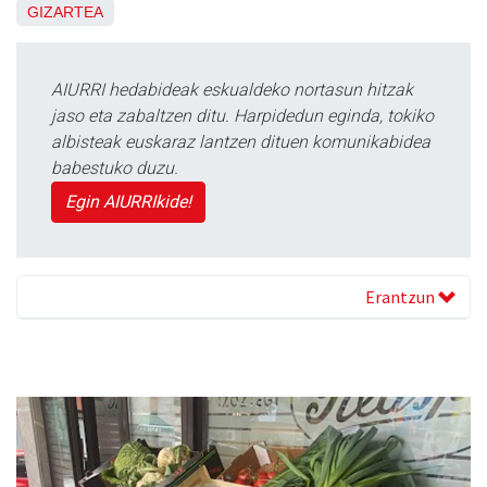
GIZARTEA
AIURRI hedabideak eskualdeko nortasun hitzak
jaso eta zabaltzen ditu. Harpidedun eginda, tokiko
albisteak euskaraz lantzen dituen komunikabidea
babestuko duzu.
Egin AIURRIkide!
Erantzun