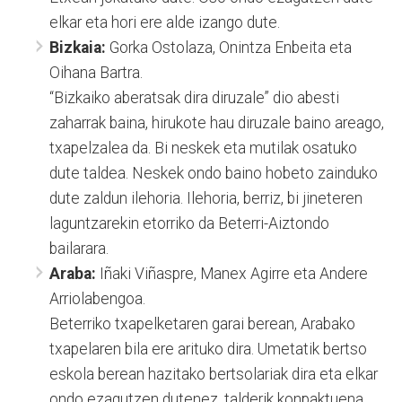
elkar eta hori ere alde izango dute.
Bizkaia:
Gorka Ostolaza, Onintza Enbeita eta
Oihana Bartra.
“Bizkaiko aberatsak dira diruzale” dio abesti
zaharrak baina, hirukote hau diruzale baino areago,
txapelzalea da. Bi neskek eta mutilak osatuko
dute taldea. Neskek ondo baino hobeto zainduko
dute zaldun ilehoria. Ilehoria, berriz, bi jineteren
laguntzarekin etorriko da Beterri-Aiztondo
bailarara.
Araba:
Iñaki Viñaspre, Manex Agirre eta Andere
Arriolabengoa.
Beterriko txapelketaren garai berean, Arabako
txapelaren bila ere arituko dira. Umetatik bertso
eskola berean hazitako bertsolariak dira eta elkar
ondo ezagutzen dutenez, talderik konpaktuena