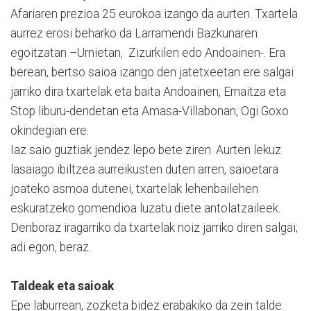
Afariaren prezioa 25 eurokoa izango da aurten. Txartela
aurrez erosi beharko da Larramendi Bazkunaren
egoitzatan –Urnietan, Zizurkilen edo Andoainen-. Era
berean, bertso saioa izango den jatetxeetan ere salgai
jarriko dira txartelak eta baita Andoainen, Ernaitza eta
Stop liburu-dendetan eta Amasa-Villabonan, Ogi Goxo
okindegian ere.
Iaz saio guztiak jendez lepo bete ziren. Aurten lekuz
lasaiago ibiltzea aurreikusten duten arren, saioetara
joateko asmoa dutenei, txartelak lehenbailehen
eskuratzeko gomendioa luzatu diete antolatzaileek.
Denboraz iragarriko da txartelak noiz jarriko diren salgai;
adi egon, beraz.
Taldeak eta saioak
Epe laburrean, zozketa bidez erabakiko da zein talde