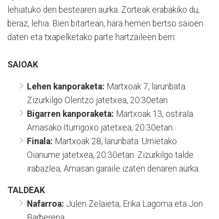
lehiatuko den bestearen aurka. Zorteak erabakiko du,
beraz, lehia. Bien bitartean, hara hemen bertso saioen
daten eta txapelketako parte hartzaileen berri:
SAIOAK
Lehen kanporaketa:
Martxoak 7, larunbata.
Zizurkilgo Olentzo jatetxea, 20:30etan.
Bigarren kanporaketa:
Martxoak 13, ostirala.
Amasako Iturrigoxo jatetxea, 20:30etan.
Finala:
Martxoak 28, larunbata. Urnietako
Oianume jatetxea, 20:30etan: Zizurkilgo talde
irabazlea, Amasan garaile izaten denaren aurka.
TALDEAK
Nafarroa:
Julen Zelaieta, Erika Lagoma eta Jon
Barberena.