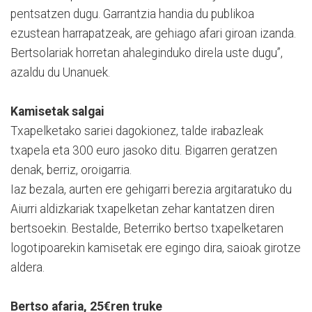
pentsatzen dugu. Garrantzia handia du publikoa
ezustean harrapatzeak, are gehiago afari giroan izanda.
Bertsolariak horretan ahaleginduko direla uste dugu”,
azaldu du Unanuek.
Kamisetak salgai
Txapelketako sariei dagokionez, talde irabazleak
txapela eta 300 euro jasoko ditu. Bigarren geratzen
denak, berriz, oroigarria.
Iaz bezala, aurten ere gehigarri berezia argitaratuko du
Aiurri aldizkariak txapelketan zehar kantatzen diren
bertsoekin. Bestalde, Beterriko bertso txapelketaren
logotipoarekin kamisetak ere egingo dira, saioak girotze
aldera.
Bertso afaria, 25€ren truke