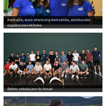
Kantujira, auzo-afaria eta dantzaldia, asteburuko
ospakizunei ekiteko
Babes zabala jaso du Ansak