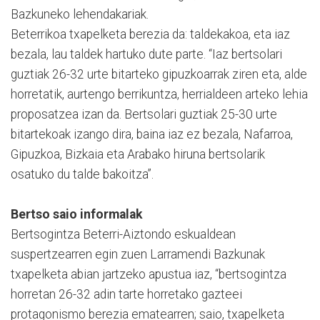
Bazkuneko lehendakariak.
Beterrikoa txapelketa berezia da: taldekakoa, eta iaz
bezala, lau taldek hartuko dute parte. “Iaz bertsolari
guztiak 26-32 urte bitarteko gipuzkoarrak ziren eta, alde
horretatik, aurtengo berrikuntza, herrialdeen arteko lehia
proposatzea izan da. Bertsolari guztiak 25-30 urte
bitartekoak izango dira, baina iaz ez bezala, Nafarroa,
Gipuzkoa, Bizkaia eta Arabako hiruna bertsolarik
osatuko du talde bakoitza”.
Bertso saio informalak
Bertsogintza Beterri-Aiztondo eskualdean
suspertzearren egin zuen Larramendi Bazkunak
txapelketa abian jartzeko apustua iaz, “bertsogintza
horretan 26-32 adin tarte horretako gazteei
protagonismo berezia ematearren; saio, txapelketa