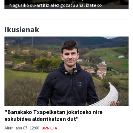
Nagusiko su-artifizialez gozatu ahal izateko
Ikusienak
"Banakako Txapelketan jokatzeko nire
eskubidea aldarrikatzen dut"
Aiurri
abu 07, 12:00
URNIETA