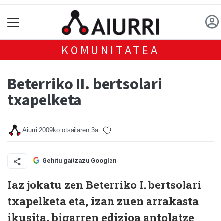
KOMUNITATEA
Beterriko II. bertsolari
txapelketa
Aiurri
2009ko otsailaren 3a
Gehitu gaitzazu Googlen
Iaz jokatu zen Beterriko I. bertsolari
txapelketa eta, izan zuen arrakasta
ikusita, bigarren edizioa antolatze