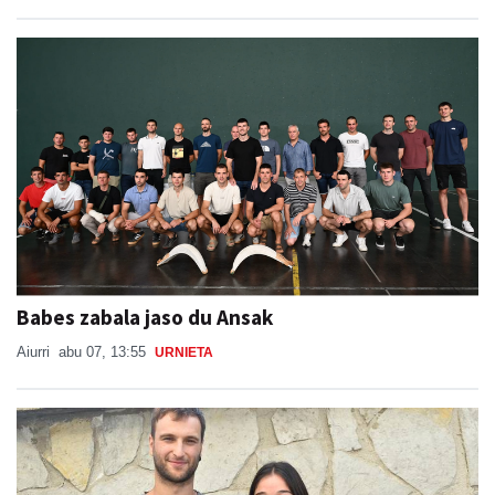
Babes zabala jaso du Ansak
Aiurri
abu 07, 13:55
URNIETA