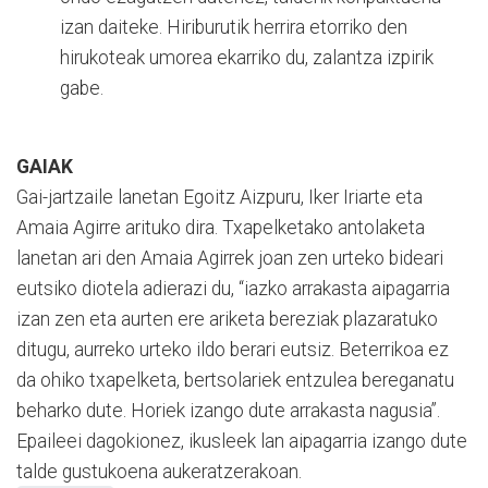
izan daiteke. Hiriburutik herrira etorriko den
hirukoteak umorea ekarriko du, zalantza izpirik
gabe.
GAIAK
Gai-jartzaile lanetan Egoitz Aizpuru, Iker Iriarte eta
Amaia Agirre arituko dira. Txapelketako antolaketa
lanetan ari den Amaia Agirrek joan zen urteko bideari
eutsiko diotela adierazi du, “iazko arrakasta aipagarria
izan zen eta aurten ere ariketa bereziak plazaratuko
ditugu, aurreko urteko ildo berari eutsiz. Beterrikoa ez
da ohiko txapelketa, bertsolariek entzulea bereganatu
beharko dute. Horiek izango dute arrakasta nagusia”.
Epaileei dagokionez, ikusleek lan aipagarria izango dute
talde gustukoena aukeratzerakoan.