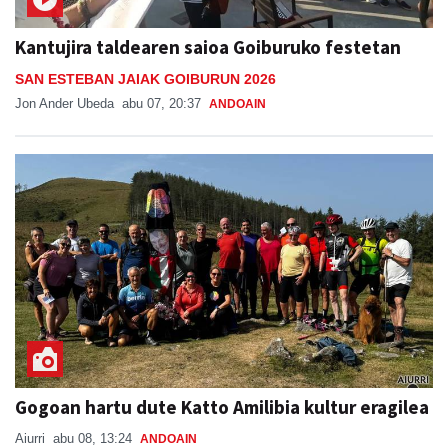
Kantujira taldearen saioa Goiburuko festetan
SAN ESTEBAN JAIAK GOIBURUN 2026
Jon Ander Ubeda
abu 07, 20:37
ANDOAIN
Gogoan hartu dute Katto Amilibia kultur eragilea
Aiurri
abu 08, 13:24
ANDOAIN