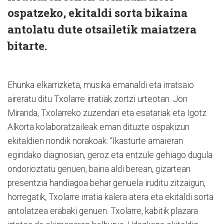
ospatzeko, ekitaldi sorta bikaina
antolatu dute otsailetik maiatzera
bitarte.
Ehunka elkarrizketa, musika emanaldi eta irratsaio
aireratu ditu Txolarre irratiak zortzi urteotan. Jon
Miranda, Txolarreko zuzendari eta esatariak eta Igotz
Alkorta kolaboratzaileak eman dituzte ospakizun
ekitaldien nondik norakoak: “Ikasturte amaieran
egindako diagnosian, geroz eta entzule gehiago dugula
ondorioztatu genuen, baina aldi berean, gizartean
presentzia handiagoa behar genuela iruditu zitzaigun,
horregatik, Txolarre irratia kalera atera eta ekitaldi sorta
antolatzea erabaki genuen. Txolarre, kabitik plazara