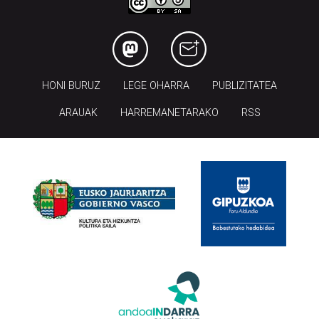
HONI BURUZ
LEGE OHARRA
PUBLIZITATEA
ARAUAK
HARREMANETARAKO
RSS