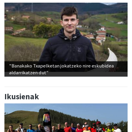
"Banakako Txapelketan jokatzeko nire eskubidea
aldarrikatzen dut"
Ikusienak