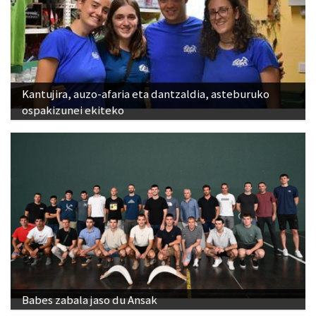
Kantujira, auzo-afaria eta dantzaldia, asteburuko
ospakizunei ekiteko
Babes zabala jaso du Ansak