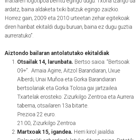
irratiaren logotipoa berritu egingo dugu. Txoria izango da
ardatz, baina aldaketa txiki batzuk egingo zaizkio.
Horrez gain, 2009 eta 2010 urteetan zehar egitekoak
diren hainbat ekitaldi dugu buruan, baina ez dugu guztia
aurreratuko”.
Aiztondo bailaran antolatutako ekitaldiak
Otsailak 14, larunbata.
Bertso saioa: “Bertsoak
09+”. Amaia Agirre, Aitzol Barandiaran, Uxue
Alberdi, Unai Muñoa eta Gorka Barandiaran
bertsolariak eta Gorka Tolosa gai jartzailea.
Txartelak erosteko: Zizurkilgo Zentroa eta Aurrera
taberna, otsailaren 13a bitarte.
Prezioa 22 euro.
21:00, Zizurkilgo Zentroa
Martxoak 15, igandea.
Herri kirol jaialdia: