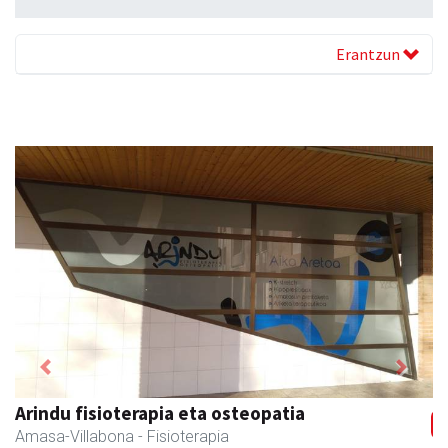
Erantzun
Previous
Next
Arindu fisioterapia eta osteopatia
Amasa-Villabona
- Fisioterapia