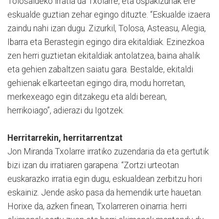
Tolosaldeko irratia da Txolarre, eta ospakizunak ere
eskualde guztian zehar egingo dituzte. “Eskualde izaera
zaindu nahi izan dugu. Zizurkil, Tolosa, Asteasu, Alegia,
Ibarra eta Berastegin egingo dira ekitaldiak. Ezinezkoa
zen herri guztietan ekitaldiak antolatzea, baina ahalik
eta gehien zabaltzen saiatu gara. Bestalde, ekitaldi
gehienak elkarteetan egingo dira, modu horretan,
merkexeago egin ditzakegu eta aldi berean,
herrikoiago”, adierazi du Igotzek.
Herritarrekin, herritarrentzat
Jon Miranda Txolarre irratiko zuzendaria da eta gertutik
bizi izan du irratiaren garapena: “Zortzi urteotan
euskarazko irratia egin dugu, eskualdean zerbitzu hori
eskainiz. Jende asko pasa da hemendik urte hauetan.
Horixe da, azken finean, Txolarreren oinarria: herri