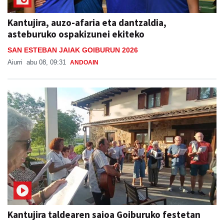
Kantujira, auzo-afaria eta dantzaldia,
asteburuko ospakizunei ekiteko
SAN ESTEBAN JAIAK GOIBURUN 2026
Aiurri
abu 08, 09:31
ANDOAIN
Kantujira taldearen saioa Goiburuko festetan