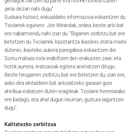
gehiagok hartzen du parte eta horrek horrela izaten
jarrai dezan nahi dugu”.
Euskara hutsez, eskualdeko informazioa eskaintzen du
Txolarrek egunero. Jon Mirandak, ordea, beste arlo bat
ere nabarmendu nahi izan du: “Bigarren zerbitzu bat ere
betetzen du Txolarrek, kazetaritza ikasleei, irratia maite
dutenei, ikasteko aukera paregabea eskaintzen die.
Soinu mahaia nola erabiltzen den erakusten zaie, eta
hortik aurrera, irratsaioak egitera animatzen ditugu.
Beste hirugarren zerbitzu bat ere betetzen du, izan ere,
asko dira ekitaldiren bat antolatzeko garaian gure
aholkua eskatzen duten eragileak. Txolarre horretarako
ere badago, eta ahal dugun neurrian, gustura laguntzen
dugu”.
Kalitatezko zerbitzua