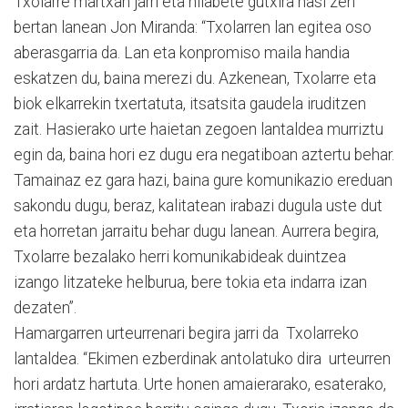
Txolarre martxan jarri eta hilabete gutxira hasi zen
bertan lanean Jon Miranda: “Txolarren lan egitea oso
aberasgarria da. Lan eta konpromiso maila handia
eskatzen du, baina merezi du. Azkenean, Txolarre eta
biok elkarrekin txertatuta, itsatsita gaudela iruditzen
zait. Hasierako urte haietan zegoen lantaldea murriztu
egin da, baina hori ez dugu era negatiboan aztertu behar.
Tamainaz ez gara hazi, baina gure komunikazio ereduan
sakondu dugu, beraz, kalitatean irabazi dugula uste dut
eta horretan jarraitu behar dugu lanean. Aurrera begira,
Txolarre bezalako herri komunikabideak duintzea
izango litzateke helburua, bere tokia eta indarra izan
dezaten”.
Hamargarren urteurrenari begira jarri da Txolarreko
lantaldea. “Ekimen ezberdinak antolatuko dira urteurren
hori ardatz hartuta. Urte honen amaierarako, esaterako,