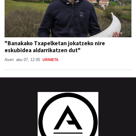
"Banakako Txapelketan jokatzeko nire
eskubidea aldarrikatzen dut"
Aiurri
abu 07, 12:00
URNIETA