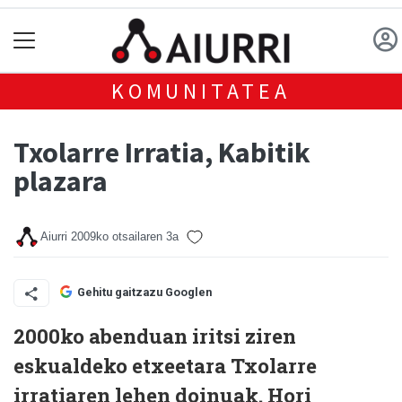
KOMUNITATEA
Txolarre Irratia, Kabitik
plazara
Aiurri
2009ko otsailaren 3a
Gehitu gaitzazu Googlen
2000ko abenduan iritsi ziren
eskualdeko etxeetara Txolarre
irratiaren lehen doinuak. Hori