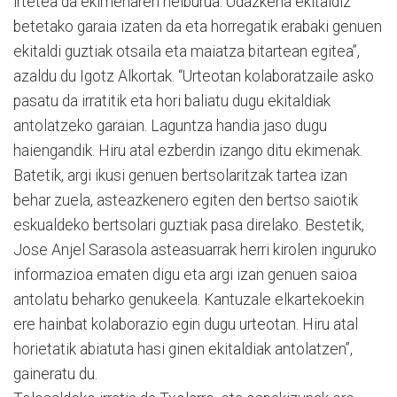
irtetea da ekimenaren helburua. Udazkena ekitaldiz
betetako garaia izaten da eta horregatik erabaki genuen
ekitaldi guztiak otsaila eta maiatza bitartean egitea”,
azaldu du Igotz Alkortak. “Urteotan kolaboratzaile asko
pasatu da irratitik eta hori baliatu dugu ekitaldiak
antolatzeko garaian. Laguntza handia jaso dugu
haiengandik. Hiru atal ezberdin izango ditu ekimenak.
Batetik, argi ikusi genuen bertsolaritzak tartea izan
behar zuela, asteazkenero egiten den bertso saiotik
eskualdeko bertsolari guztiak pasa direlako. Bestetik,
Jose Anjel Sarasola asteasuarrak herri kirolen inguruko
informazioa ematen digu eta argi izan genuen saioa
antolatu beharko genukeela. Kantuzale elkartekoekin
ere hainbat kolaborazio egin dugu urteotan. Hiru atal
horietatik abiatuta hasi ginen ekitaldiak antolatzen”,
gaineratu du.