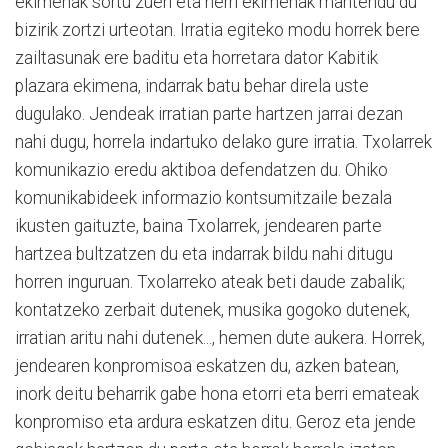
ekimenak sortu zuen eta herri ekimenak mantendu du
bizirik zortzi urteotan. Irratia egiteko modu horrek bere
zailtasunak ere baditu eta horretara dator Kabitik
plazara ekimena, indarrak batu behar direla uste
dugulako. Jendeak irratian parte hartzen jarrai dezan
nahi dugu, horrela indartuko delako gure irratia. Txolarrek
komunikazio eredu aktiboa defendatzen du. Ohiko
komunikabideek informazio kontsumitzaile bezala
ikusten gaituzte, baina Txolarrek, jendearen parte
hartzea bultzatzen du eta indarrak bildu nahi ditugu
horren inguruan. Txolarreko ateak beti daude zabalik;
kontatzeko zerbait dutenek, musika gogoko dutenek,
irratian aritu nahi dutenek..., hemen dute aukera. Horrek,
jendearen konpromisoa eskatzen du, azken batean,
inork deitu beharrik gabe hona etorri eta berri emateak
konpromiso eta ardura eskatzen ditu. Geroz eta jende