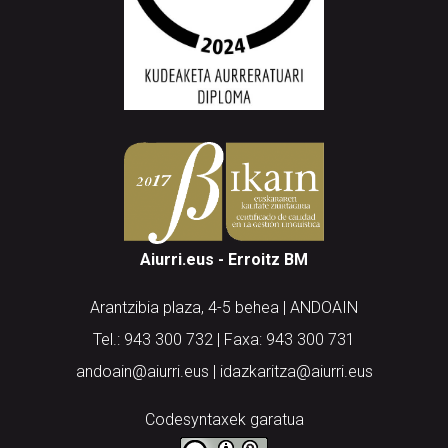
Aiurri.eus - Erroitz BM
Arantzibia plaza, 4-5 behea | ANDOAIN
Tel.: 943 300 732 | Faxa: 943 300 731
andoain@aiurri.eus | idazkaritza@aiurri.eus
Codesyntaxek garatua