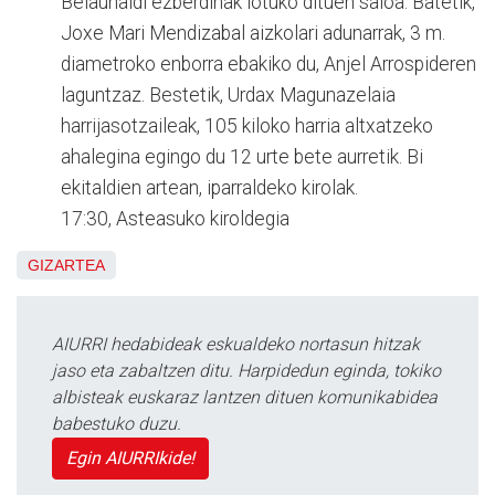
Belaunaldi ezberdinak lotuko dituen saioa. Batetik,
Joxe Mari Mendizabal aizkolari adunarrak, 3 m.
diametroko enborra ebakiko du, Anjel Arrospideren
laguntzaz. Bestetik, Urdax Magunazelaia
harrijasotzaileak, 105 kiloko harria altxatzeko
ahalegina egingo du 12 urte bete aurretik. Bi
ekitaldien artean, iparraldeko kirolak.
17:30, Asteasuko kiroldegia
GIZARTEA
AIURRI hedabideak eskualdeko nortasun hitzak
jaso eta zabaltzen ditu. Harpidedun eginda, tokiko
albisteak euskaraz lantzen dituen komunikabidea
babestuko duzu.
Egin AIURRIkide!