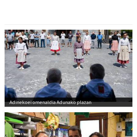
Adinekoei omenaldia Adunako plazan