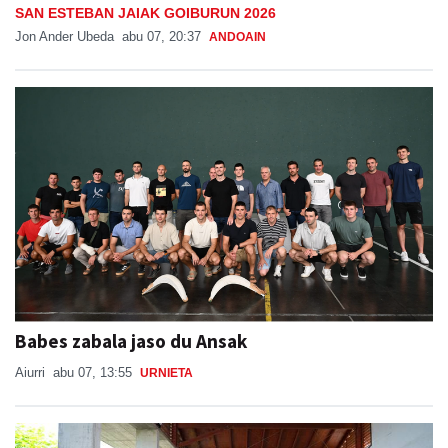
SAN ESTEBAN JAIAK GOIBURUN 2026
Jon Ander Ubeda
abu 07, 20:37
ANDOAIN
Babes zabala jaso du Ansak
Aiurri
abu 07, 13:55
URNIETA