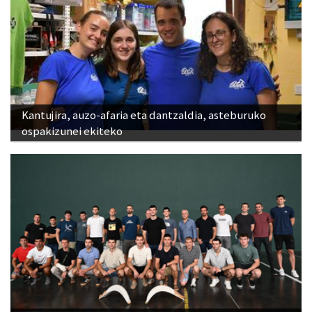
Kantujira, auzo-afaria eta dantzaldia, asteburuko
ospakizunei ekiteko