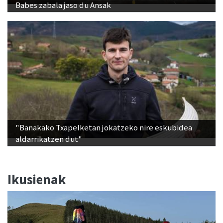
Babes zabala jaso du Ansak
"Banakako Txapelketan jokatzeko nire eskubidea
aldarrikatzen dut"
Ikusienak