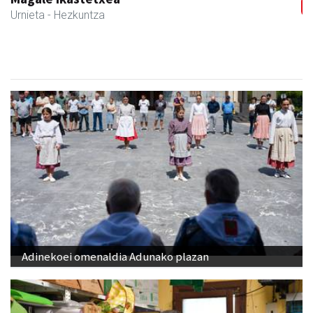
Urnieta
- Udaletxeak
Adinekoei omenaldia Adunako plazan