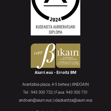
Aiurri.eus - Erroitz BM
Arantzibia plaza, 4-5 behea | ANDOAIN
Tel.: 943 300 732 | Faxa: 943 300 731
andoain@aiurri.eus | idazkaritza@aiurri.eus