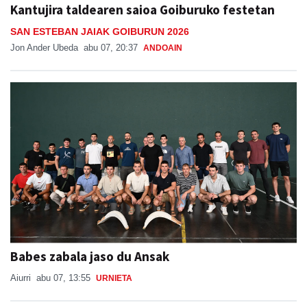
Kantujira taldearen saioa Goiburuko festetan
SAN ESTEBAN JAIAK GOIBURUN 2026
Jon Ander Ubeda
abu 07, 20:37
ANDOAIN
Babes zabala jaso du Ansak
Aiurri
abu 07, 13:55
URNIETA