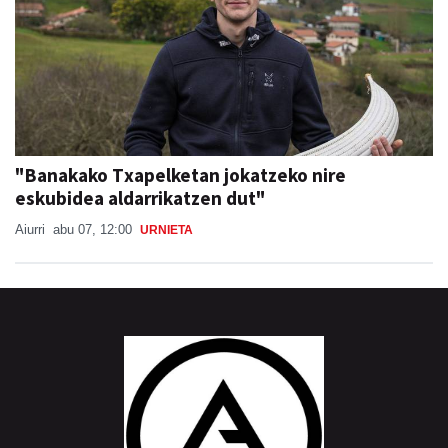
"Banakako Txapelketan jokatzeko nire
eskubidea aldarrikatzen dut"
Aiurri
abu 07, 12:00
URNIETA