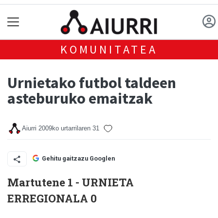
KOMUNITATEA
Urnietako futbol taldeen
asteburuko emaitzak
Aiurri
2009ko urtarrilaren 31
Gehitu gaitzazu Googlen
Martutene 1 - URNIETA
ERREGIONALA 0