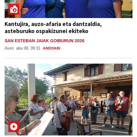
Kantujira, auzo-afaria eta dantzaldia,
asteburuko ospakizunei ekiteko
SAN ESTEBAN JAIAK GOIBURUN 2026
Aiurri
abu 08, 09:31
ANDOAIN