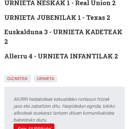
URNIETA NESKAK 1 - Real Union 2
URNIETA JUBENILAK 1 - Texas 2
Euskalduna 3 - URNIETA KADETEAK
2
Allerru 4 - URNIETA INFANTILAK 2
GIZARTEA
URNIETA
AIURRI hedabideak eskualdeko nortasun hitzak
jaso eta zabaltzen ditu. Harpidedun eginda, tokiko
albisteak euskaraz lantzen dituen komunikabidea
babestuko duzu.
Egin AIURRIkide!