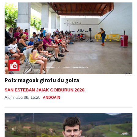
Potx magoak girotu du goiza
SAN ESTEBAN JAIAK GOIBURUN 2026
Aiurri
abu 08, 16:28
ANDOAIN