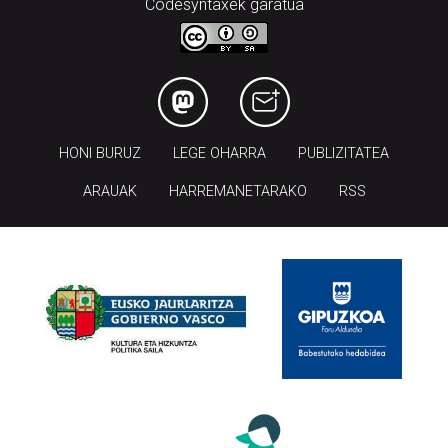
Codesyntaxek garatua
HONI BURUZ
LEGE OHARRA
PUBLIZITATEA
ARAUAK
HARREMANETARAKO
RSS