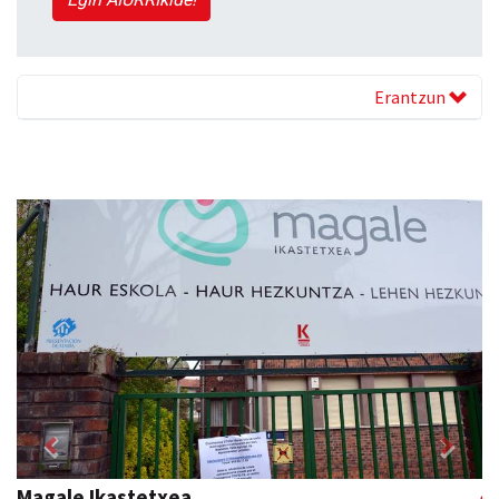
Erantzun
Previous
Next
Urnietako Udala