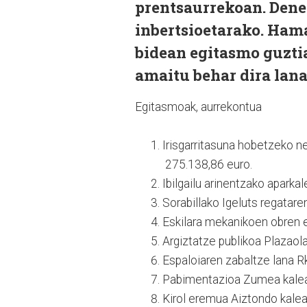
prentsaurrekoan. Dener
inbertsioetarako. Ham
bidean egitasmo guztia
amaitu behar dira lan
Egitasmoak, aurrekontua
Irisgarritasuna hobetzeko n
275.138,86 euro.
Ibilgailu arinentzako apark
Sorabillako Igeluts regatar
Eskilara mekanikoen obren
Argiztatze publikoa Plazaol
Espaloiaren zabaltze lana R
Pabimentazioa Zumea kalea
Kirol eremua Aiztondo kale