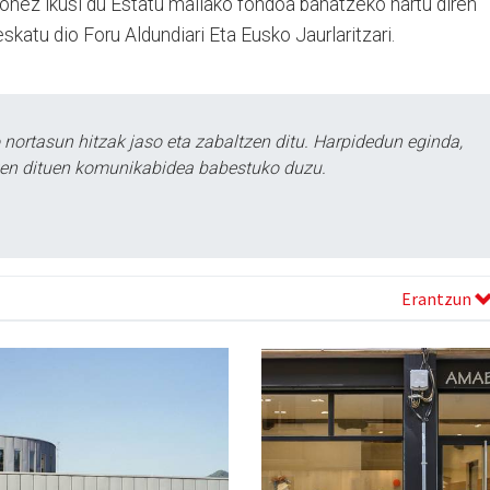
onez ikusi du Estatu mailako fondoa banatzeko hartu diren
eskatu dio Foru Aldundiari Eta Eusko Jaurlaritzari.
ortasun hitzak jaso eta zabaltzen ditu. Harpidedun eginda,
tzen dituen komunikabidea babestuko duzu.
Erantzun