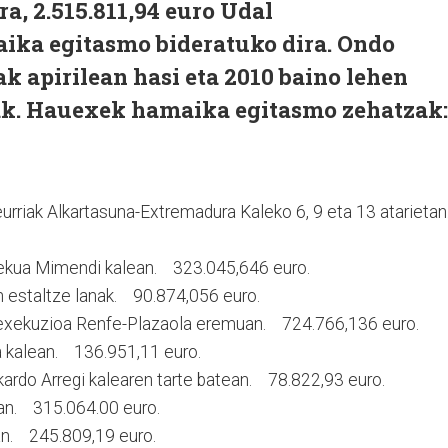
a, 2.515.811,94 euro Udal
aika egitasmo bideratuko dira. Ondo
k apirilean hasi eta 2010 baino lehen
ak. Hauexek hamaika egitasmo zehatzak:
eurriak Alkartasuna-Extremadura Kaleko 6, 9 eta 13 atarieta
alekua Mimendi kalean. 323.045,646 euro.
en estaltze lanak. 90.874,056 euro.
 exekuzioa Renfe-Plazaola eremuan. 724.766,136 euro.
a kalean. 136.951,11 euro.
kardo Arregi kalearen tarte batean. 78.822,93 euro.
n. 315.064.00 euro.
an. 245.809,19 euro.