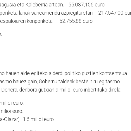
Nagusia eta Kaleberria artean. 55.037,156 euro.
onponketa lanak saneamendu azpiegituretan. 217.547,00 eur
 espaloiaren konponketa. 52.755,88 euro.
.
mo hauen alde egiteko alderdi politiko guztien kontsentsua
tasmo hauez gain, Gobernu taldeak beste hiru egitasmo
. Denera, denbora gutxian 9 milioi euro inbertituko direla:
ilioi euro.
milioi euro.
a-Olazar). 1,6 milioi euro.