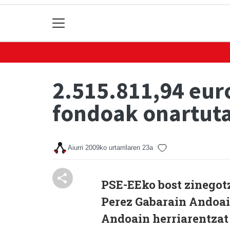
2.515.811,94 euro
fondoak onartut
Aiurri
2009ko urtarrilaren 23a
PSE-EEko bost zinegotz
Perez Gabarain Andoai
Andoain herriarentzat