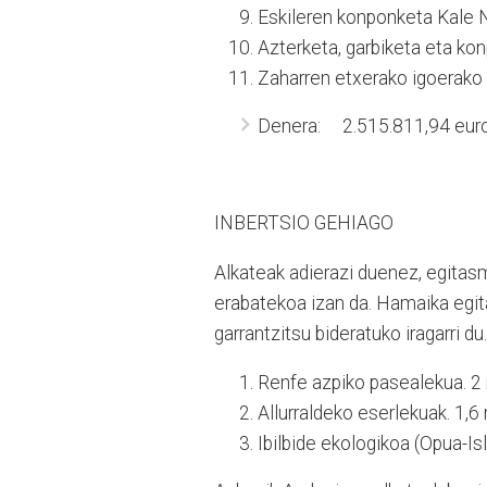
Eskileren konponketa Kale 
Azterketa, garbiketa eta k
Zaharren etxerako igoerako
Denera: 2.515.811,94 euro
INBERTSIO GEHIAGO
Alkateak adierazi duenez, egitas
erabatekoa izan da. Hamaika egi
garrantzitsu bideratuko iragarri du
Renfe azpiko pasealekua. 2 m
Allurraldeko eserlekuak. 1,6 
Ibilbide ekologikoa (Opua-Isl