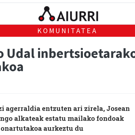
KOMUNITATEA
 Udal inbertsioetarako
akoa
i agerraldia entzuten ari zirela, Josean
ngo alkateak estatu mailako fondoak
 onartutakoa aurkeztu du