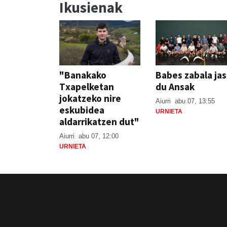
Ikusienak
"Banakako
Babes zabala ja
Txapelketan
du Ansak
jokatzeko nire
Aiurri
abu 07, 13:55
eskubidea
URNIETA
aldarrikatzen dut"
Aiurri
abu 07, 12:00
URNIETA