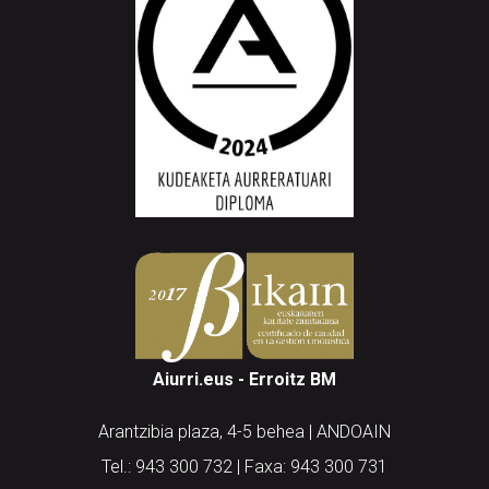
Aiurri.eus - Erroitz BM
Arantzibia plaza, 4-5 behea | ANDOAIN
Tel.: 943 300 732 | Faxa: 943 300 731