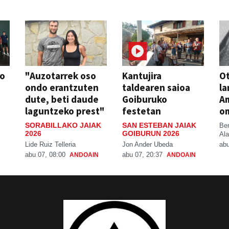
so
"Auzotarrek oso
Kantujira
Ot
ondo erantzuten
taldearen saioa
la
dute, beti daude
Goiburuko
A
laguntzeko prest"
festetan
o
SORABILLAKO JAIAK
SAN ESTEBAN JAIAK
Be
2026
GOIBURUN 2026
Ala
Lide Ruiz Telleria
Jon Ander Ubeda
abu
abu 07, 08:00
abu 07, 20:37
ANDOAIN
ANDOAIN