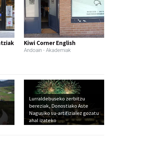
ntziak
Kiwi Corner English
Andoain
- Akademiak
Lurraldebuseko zerbitzu
bereziak, Donostiako Aste
Nagusiko su-artifizialez gozatu
ahal izateko