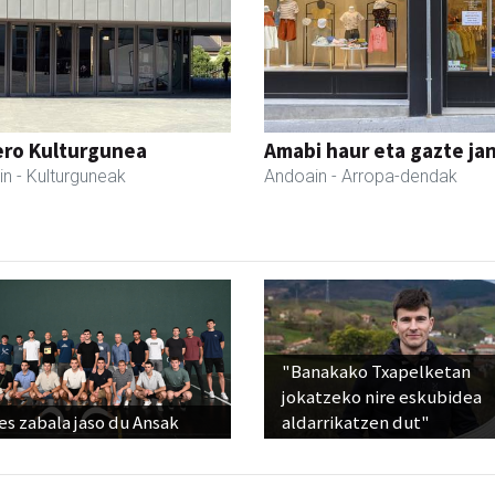
ero Kulturgunea
Amabi haur eta gazte ja
in
- Kulturguneak
Andoain
- Arropa-dendak
"Banakako Txapelketan
jokatzeko nire eskubidea
s zabala jaso du Ansak
aldarrikatzen dut"