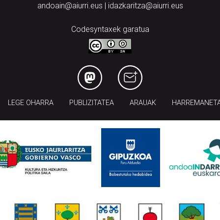
andoain@aiurri.eus | idazkaritza@aiurri.eus
Codesyntaxek garatua
LEGE OHARRA
PUBLIZITATEA
ARAUAK
HARREMANET