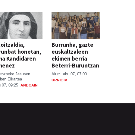
oitzaldia,
Burrunba, gazte
runbat honetan,
euskaltzaleen
ma Kandidaren
ekimen berria
menez
Beterri-Buruntzan
rrozpeko Jesusen
Aiurri
abu 07, 07:00
ben Elkartea
URNIETA
 07, 09:25
ANDOAIN