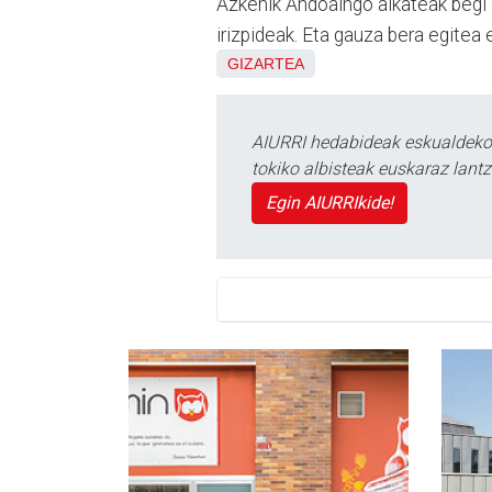
Azkenik Andoaingo alkateak begi 
irizpideak. Eta gauza bera egitea 
GIZARTEA
AIURRI hedabideak eskualdeko n
tokiko albisteak euskaraz lan
Egin AIURRIkide!