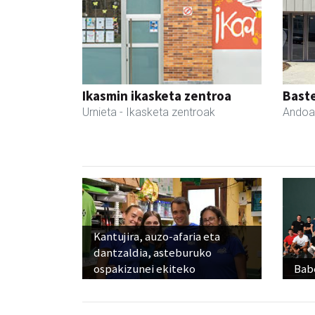
Ikasmin ikasketa zentroa
Bast
Urnieta
- Ikasketa zentroak
Andoa
Kantujira, auzo-afaria eta
dantzaldia, asteburuko
ospakizunei ekiteko
Babe