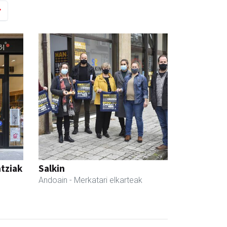
ntziak
Salkin
Andoain
- Merkatari elkarteak