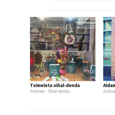
Tximeleta oihal-denda
Aldam
Andoain
- Oihal-denda
Andoa