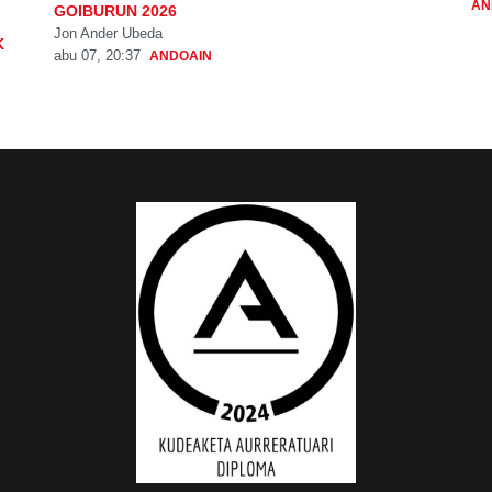
AN
GOIBURUN 2026
Jon Ander Ubeda
K
abu 07, 20:37
ANDOAIN