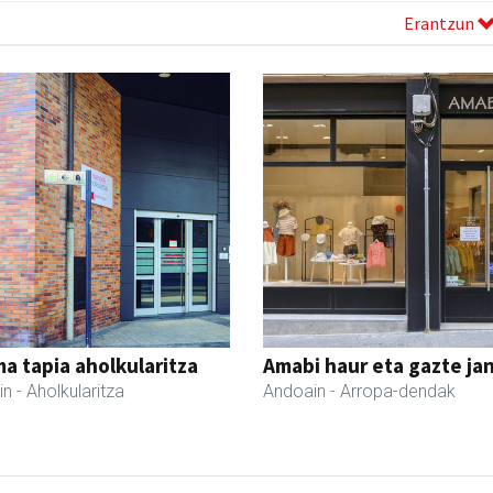
Erantzun
a tapia aholkularitza
Amabi haur eta gazte ja
in
- Aholkularitza
Andoain
- Arropa-dendak