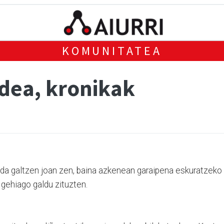
KOMUNITATEA
ldea, kronikak
da galtzen joan zen, baina azkenean garaipena eskuratzeko
 gehiago galdu zituzten.