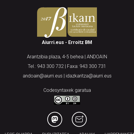
Aiurri.eus - Erroitz BM
Arantzibia plaza, 4-5 behea | ANDOAIN
Tel.: 943 300 732 | Faxa: 943 300 731
andoain@aiurri.eus | idazkaritza@aiurri.eus
Codesyntaxek garatua