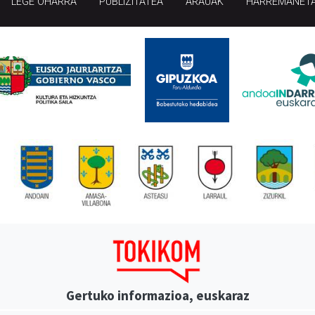
LEGE OHARRA
PUBLIZITATEA
ARAUAK
HARREMANET
Gertuko informazioa, euskaraz