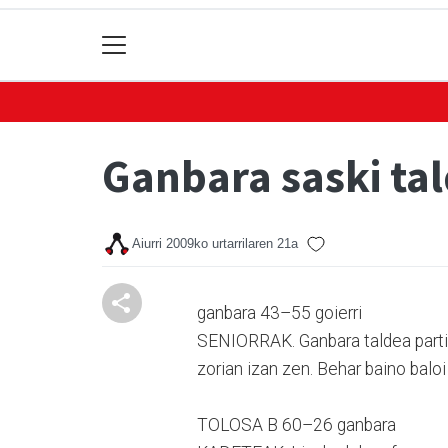
Ganbara saski ta
Aiurri
2009ko urtarrilaren 21a
ganbara 43–55 goierri
SENIORRAK. Ganbara taldea parti
zorian izan zen. Behar baino baloi
TOLOSA B 60–26 ganbara