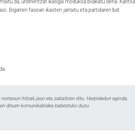
aitu da, urdiñentzat ikasgai modukoa bilakatu dena. Kantx
aio. Bigarren fasean ikasten jarraitu eta partidaren bat
da.
ortasun hitzak jaso eta zabaltzen ditu. Harpidedun eginda,
tzen dituen komunikabidea babestuko duzu.