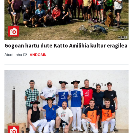
Gogoan hartu dute Katto Amilibia kultur eragilea
Aiurri
abu 08
ANDOAIN