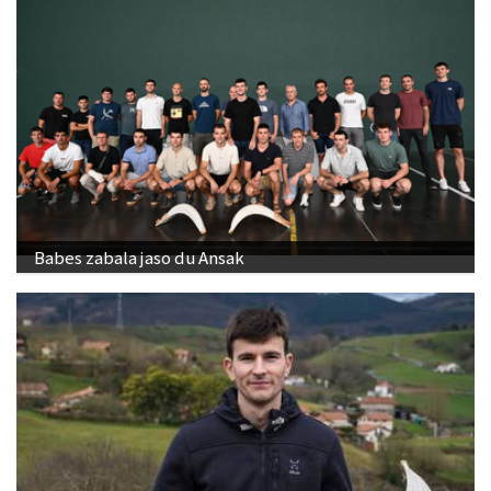
Babes zabala jaso du Ansak