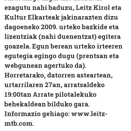
ezagutu nahi baduzu, Leitz Kirol eta
Kultur Elkarteak jakinarazten dizu
dagoeneko 2009. urteko bazkide eta
lizentziak (nahi duenentzat) egitera
goazela. Egun berean urteko irteeren
egutegia egingo dugu (prentsan eta
webgunean agertuko da).
Horretarako, datorren asteartean,
urtarrilaren 27an, arratsaldeko
19:00tan Arrate pilotalekuko
behekaldean bilduko gara.
Informazio gehiago: www.leitz-
mtb.com.