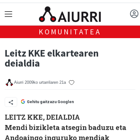
KOMUNITATEA
Leitz KKE elkartearen
deialdia
Aiurri
2009ko urtarrilaren 21a
Gehitu gaitzazu Googlen
LEITZ KKE, DEIALDIA
Mendi bizikleta atsegin baduzu eta
Andoaingo inguruko mendiak