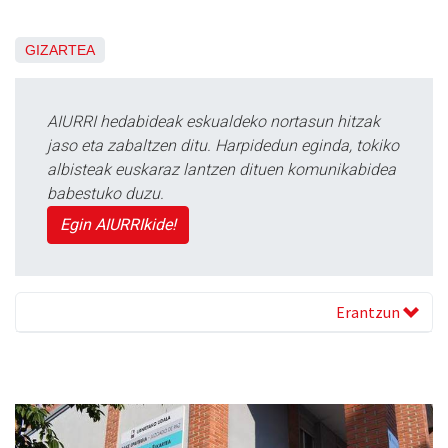
GIZARTEA
AIURRI hedabideak eskualdeko nortasun hitzak
jaso eta zabaltzen ditu. Harpidedun eginda, tokiko
albisteak euskaraz lantzen dituen komunikabidea
babestuko duzu.
Egin AIURRIkide!
Erantzun