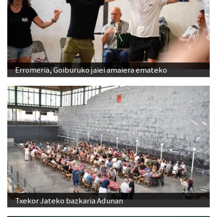
Erromeria, Goiburuko jaiei amaiera emateko
Txekor Jateko bazkaria Adunan