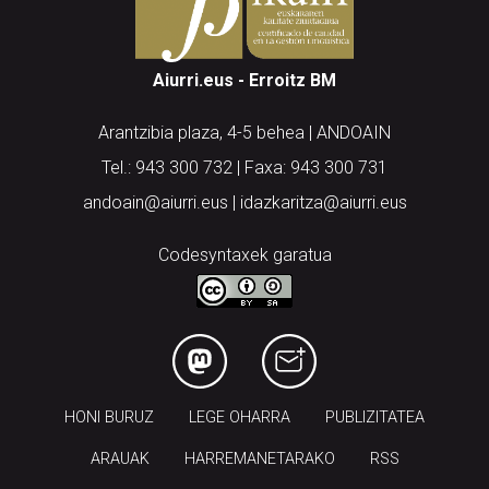
Aiurri.eus - Erroitz BM
Arantzibia plaza, 4-5 behea | ANDOAIN
Tel.: 943 300 732 | Faxa: 943 300 731
andoain@aiurri.eus | idazkaritza@aiurri.eus
Codesyntaxek garatua
HONI BURUZ
LEGE OHARRA
PUBLIZITATEA
ARAUAK
HARREMANETARAKO
RSS