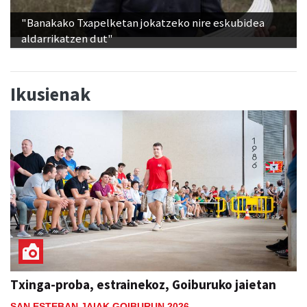
"Banakako Txapelketan jokatzeko nire eskubidea
aldarrikatzen dut"
Ikusienak
Txinga-proba, estrainekoz, Goiburuko jaietan
SAN ESTEBAN JAIAK GOIBURUN 2026