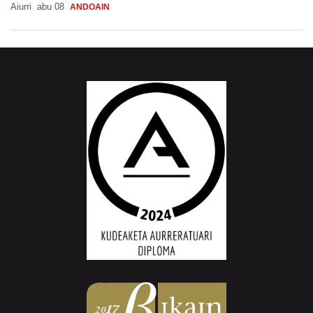
Aiurri
abu 08
ANDOAIN