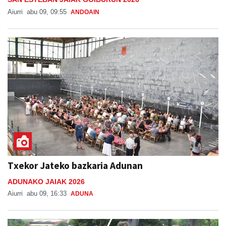
Aiurri
abu 09, 09:55
ANDOAIN
Txekor Jateko bazkaria Adunan
ADUNAKO JAIAK 2026
Aiurri
abu 09, 16:33
ADUNA