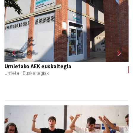
Previous
Next
Xixori belar-denda
Andoain
- Belar-denda