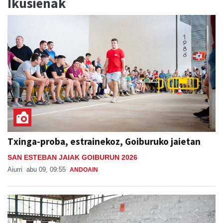
Ikusienak
Txinga-proba, estrainekoz, Goiburuko jaietan
SAN ESTEBAN JAIAK GOIBURUN 2026
Aiurri
abu 09, 09:55
ANDOAIN