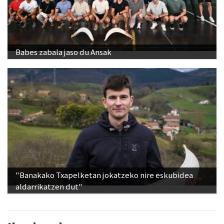
Babes zabala jaso du Ansak
"Banakako Txapelketan jokatzeko nire eskubidea
aldarrikatzen dut"