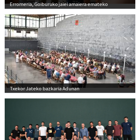
Erromeria, Goiburuko jaiei amaiera emateko
Txekor Jateko bazkaria Adunan