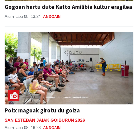
Gogoan hartu dute Katto Amilibia kultur eragilea
Aiurri
abu 08, 13:24
ANDOAIN
Potx magoak girotu du goiza
SAN ESTEBAN JAIAK GOIBURUN 2026
Aiurri
abu 08, 16:28
ANDOAIN