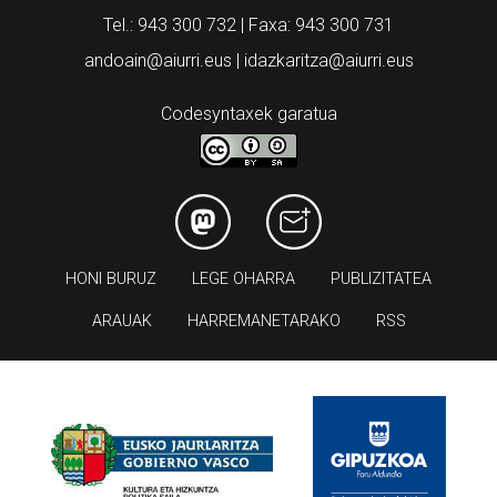
Tel.: 943 300 732 | Faxa: 943 300 731
andoain@aiurri.eus | idazkaritza@aiurri.eus
Codesyntaxek garatua
HONI BURUZ
LEGE OHARRA
PUBLIZITATEA
ARAUAK
HARREMANETARAKO
RSS