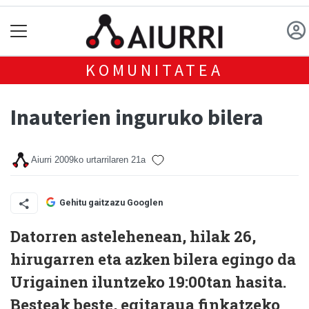
KOMUNITATEA
Inauterien inguruko bilera
Aiurri
2009ko urtarrilaren 21a
Gehitu gaitzazu Googlen
Datorren astelehenean, hilak 26,
hirugarren eta azken bilera egingo da
Urigainen iluntzeko 19:00tan hasita.
Besteak beste, egitaraua finkatzeko