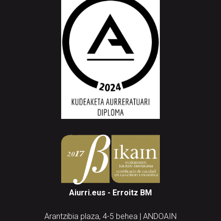
Aiurri.eus - Erroitz BM
Arantzibia plaza, 4-5 behea | ANDOAIN