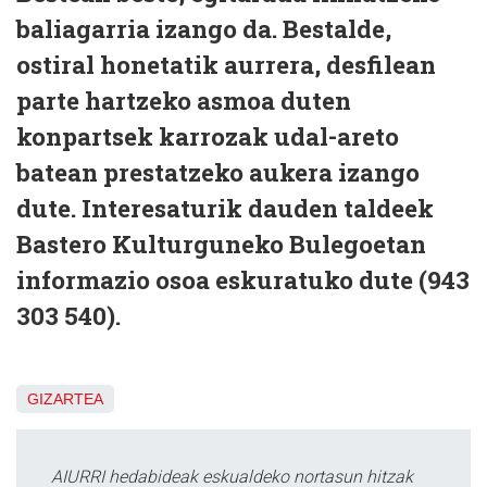
baliagarria izango da. Bestalde,
ostiral honetatik aurrera, desfilean
parte hartzeko asmoa duten
konpartsek karrozak udal-areto
batean prestatzeko aukera izango
dute. Interesaturik dauden taldeek
Bastero Kulturguneko Bulegoetan
informazio osoa eskuratuko dute (943
303 540).
GIZARTEA
AIURRI hedabideak eskualdeko nortasun hitzak