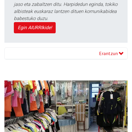
jaso eta zabaltzen ditu. Harpidedun eginda, tokiko
albisteak euskaraz lantzen dituen komunikabidea
babestuko duzu.
Egin AIURRIkide!
Erantzun