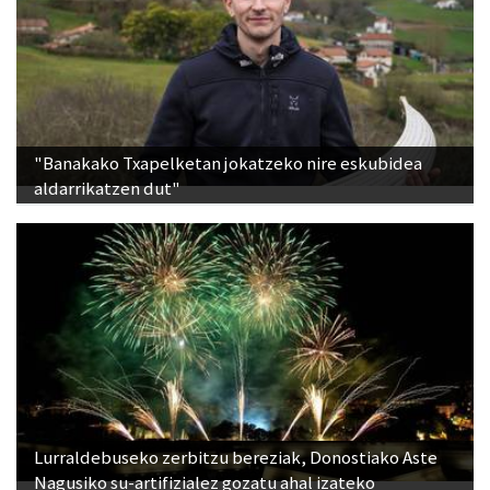
"Banakako Txapelketan jokatzeko nire eskubidea
aldarrikatzen dut"
Lurraldebuseko zerbitzu bereziak, Donostiako Aste
Nagusiko su-artifizialez gozatu ahal izateko