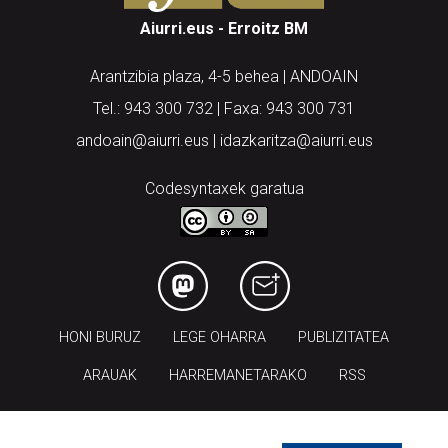
Arantzibia plaza, 4-5 behea | ANDOAIN
Tel.: 943 300 732 | Faxa: 943 300 731
andoain@aiurri.eus | idazkaritza@aiurri.eus
Codesyntaxek garatua
HONI BURUZ
LEGE OHARRA
PUBLIZITATEA
ARAUAK
HARREMANETARAKO
RSS