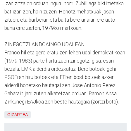
izan zitzaion orduan inguru horri. Zubilllaga biktimetako
bat izan zen, hain zuzen. Heriotz mehatxuak jasan
zituen, eta bai berari eta baita bere anaiari ere auto
bana erre zieten, 1979ko martxoan.
ZINEGOTZI ANDOAINGO UDALEAN
Franco hil eta gero eratu zen lehen udal demokratikoan
(1979-1983) parte hartu zuen zinegotzi gisa, esan
bezala, EMK alderdia ordezkatuz. Bere botoak, gehi
PSOEren hiru botoek eta EEren bost botoek azken
alderdi honetako hautagai zen Jose Antonio Perez
Gabarain jarri zuten alkatetzan orduan. Ramon Ansa
Zinkunegi EAJkoa zen beste hautagaia (zortzi boto).
GIZARTEA