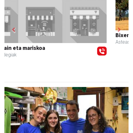
Previous
Next
Bixente Otegi Lizaso S. L.
Asteasu
- Asfaltoak