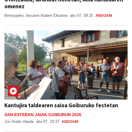
Berrozpeko Jesusen Alaben Elkartea
abu 07, 09:25
ANDOAIN
Kantujira taldearen saioa Goiburuko festetan
SAN ESTEBAN JAIAK GOIBURUN 2026
Jon Ander Ubeda
abu 07, 20:37
ANDOAIN