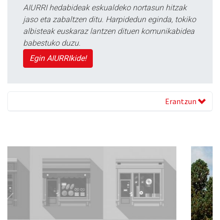
AIURRI hedabideak eskualdeko nortasun hitzak
jaso eta zabaltzen ditu. Harpidedun eginda, tokiko
albisteak euskaraz lantzen dituen komunikabidea
babestuko duzu.
Egin AIURRIkide!
Erantzun