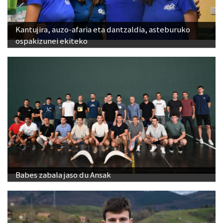
Kantujira, auzo-afaria eta dantzaldia, asteburuko
ospakizunei ekiteko
Babes zabala jaso du Ansak