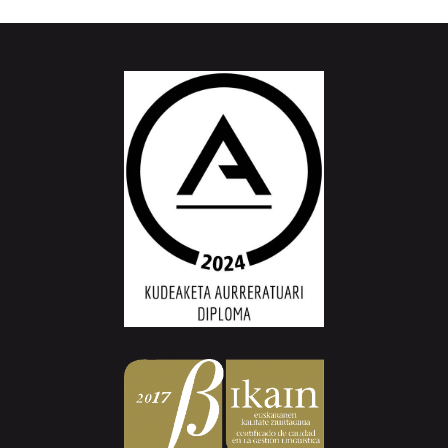
Aiurri.eus - Erroitz BM