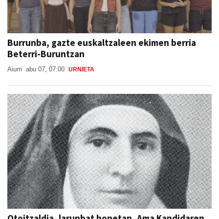
Burrunba, gazte euskaltzaleen ekimen berria
Beterri-Buruntzan
Aiurri
abu 07, 07:00
URNIETA
Otoitzaldia, larunbat honetan, Ama Kandidaren
omenez