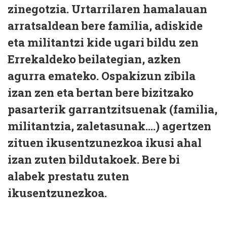
zinegotzia. Urtarrilaren hamalauan
arratsaldean bere familia, adiskide
eta militantzi kide ugari bildu zen
Errekaldeko beilategian, azken
agurra emateko. Ospakizun zibila
izan zen eta bertan bere bizitzako
pasarterik garrantzitsuenak (familia,
militantzia, zaletasunak....) agertzen
zituen ikusentzunezkoa ikusi ahal
izan zuten bildutakoek. Bere bi
alabek prestatu zuten
ikusentzunezkoa.