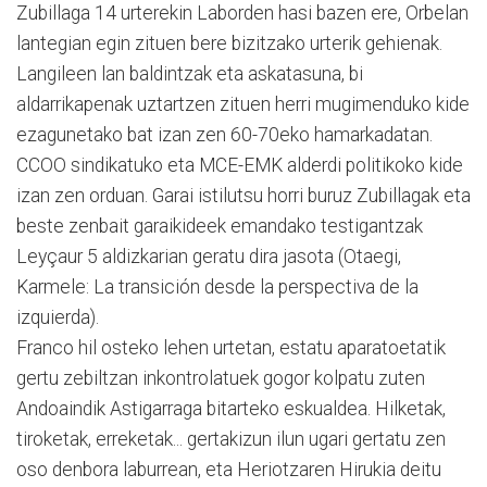
Zubillaga 14 urterekin Laborden hasi bazen ere, Orbelan
lantegian egin zituen bere bizitzako urterik gehienak.
Langileen lan baldintzak eta askatasuna, bi
aldarrikapenak uztartzen zituen herri mugimenduko kide
ezagunetako bat izan zen 60-70eko hamarkadatan.
CCOO sindikatuko eta MCE-EMK alderdi politikoko kide
izan zen orduan. Garai istilutsu horri buruz Zubillagak eta
beste zenbait garaikideek emandako testigantzak
Leyçaur 5 aldizkarian geratu dira jasota (Otaegi,
Karmele: La transición desde la perspectiva de la
izquierda).
Franco hil osteko lehen urtetan, estatu aparatoetatik
gertu zebiltzan inkontrolatuek gogor kolpatu zuten
Andoaindik Astigarraga bitarteko eskualdea. Hilketak,
tiroketak, erreketak... gertakizun ilun ugari gertatu zen
oso denbora laburrean, eta Heriotzaren Hirukia deitu