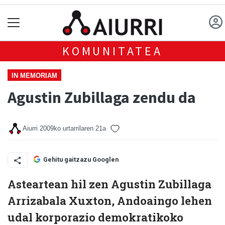
KOMUNITATEA
IN MEMORIAM
Agustin Zubillaga zendu da
Aiurri
2009ko urtarrilaren 21a
Gehitu gaitzazu Googlen
Asteartean hil zen Agustin Zubillaga
Arrizabala Xuxton, Andoaingo lehen
udal korporazio demokratikoko