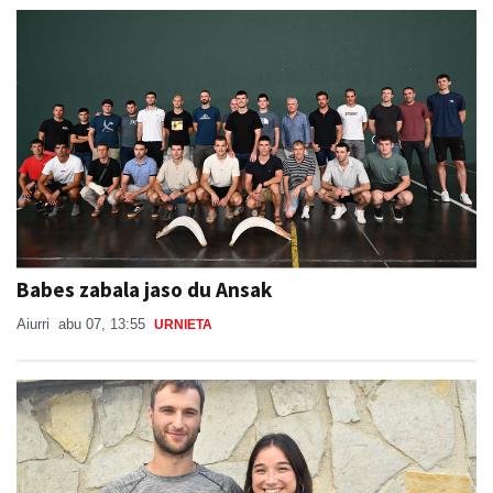
Babes zabala jaso du Ansak
Aiurri
abu 07, 13:55
URNIETA