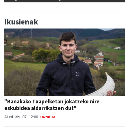
Ikusienak
"Banakako Txapelketan jokatzeko nire
eskubidea aldarrikatzen dut"
Aiurri
abu 07, 12:00
URNIETA