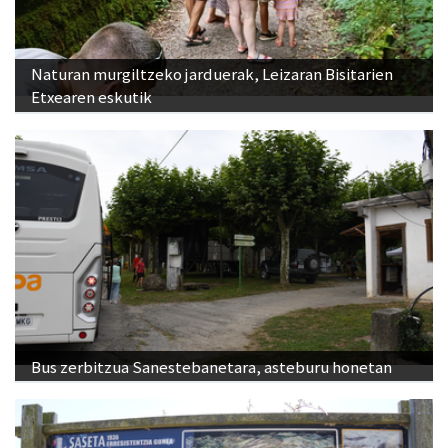
Naturan murgiltzeko jarduerak, Leizaran Bisitarien
Etxearen eskutik
Bus zerbitzua Sanestebanetara, asteburu honetan