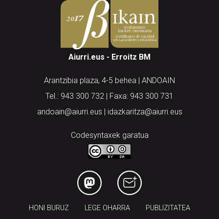
Aiurri.eus - Erroitz BM
Arantzibia plaza, 4-5 behea | ANDOAIN
Tel.: 943 300 732 | Faxa: 943 300 731
andoain@aiurri.eus | idazkaritza@aiurri.eus
Codesyntaxek garatua
HONI BURUZ
LEGE OHARRA
PUBLIZITATEA