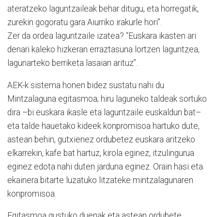
ateratzeko laguntzaileak behar ditugu, eta horregatik,
zurekin gogoratu gara Aiurriko irakurle hori”.
Zer da ordea laguntzaile izatea? “Euskara ikasten ari
denari kaleko hizkeran erraztasuna lortzen laguntzea,
lagunarteko berriketa lasaian arituz”.
AEK-k sistema honen bidez sustatu nahi du
Mintzalaguna egitasmoa; hiru laguneko taldeak sortuko
dira –bi euskara ikasle eta laguntzaile euskaldun bat–
eta talde hauetako kideek konpromisoa hartuko dute,
astean behin, gutxienez ordubetez euskara aritzeko
elkarrekin, kafe bat hartuz, kirola eginez, itzulingurua
eginez edota nahi duten jarduna eginez. Orain hasi eta
ekainera bitarte luzatuko litzateke mintzalagunaren
konpromisoa.
Egitasmoa gustuko duenak eta astean ordubete