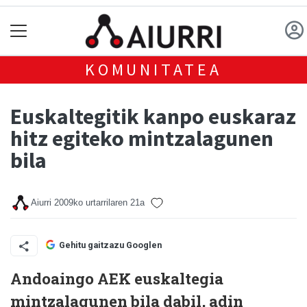
KOMUNITATEA
Euskaltegitik kanpo euskaraz
hitz egiteko mintzalagunen
bila
Aiurri
2009ko urtarrilaren 21a
Gehitu gaitzazu Googlen
Andoaingo AEK euskaltegia
mintzalagunen bila dabil, adin