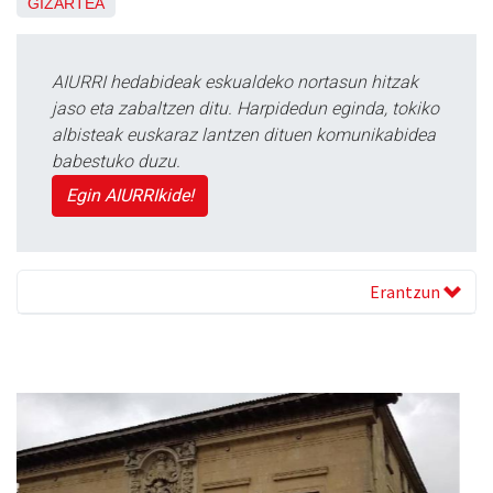
GIZARTEA
AIURRI hedabideak eskualdeko nortasun hitzak
jaso eta zabaltzen ditu. Harpidedun eginda, tokiko
albisteak euskaraz lantzen dituen komunikabidea
babestuko duzu.
Egin AIURRIkide!
Erantzun