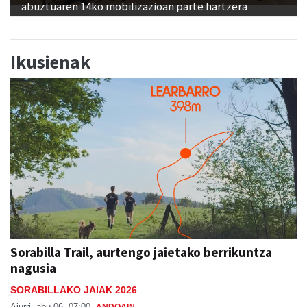
abuztuaren 14ko mobilizazioan parte hartzera
Ikusienak
Sorabilla Trail, aurtengo jaietako berrikuntza
nagusia
SORABILLAKO JAIAK 2026
Aiurri
abu 06, 07:00
ANDOAIN