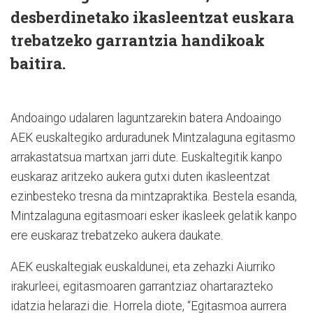
desberdinetako ikasleentzat euskara
trebatzeko garrantzia handikoak
baitira.
Andoaingo udalaren laguntzarekin batera Andoaingo
AEK euskaltegiko arduradunek Mintzalaguna egitasmo
arrakastatsua martxan jarri dute. Euskaltegitik kanpo
euskaraz aritzeko aukera gutxi duten ikasleentzat
ezinbesteko tresna da mintzapraktika. Bestela esanda,
Mintzalaguna egitasmoari esker ikasleek gelatik kanpo
ere euskaraz trebatzeko aukera daukate.
AEK euskaltegiak euskaldunei, eta zehazki Aiurriko
irakurleei, egitasmoaren garrantziaz ohartarazteko
idatzia helarazi die. Horrela diote, “Egitasmoa aurrera