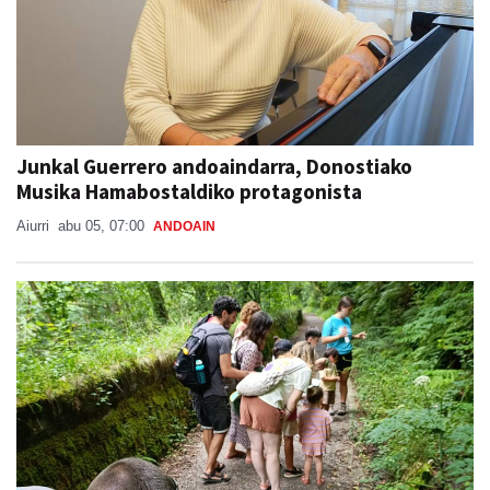
Junkal Guerrero andoaindarra, Donostiako
Musika Hamabostaldiko protagonista
Aiurri
abu 05, 07:00
ANDOAIN