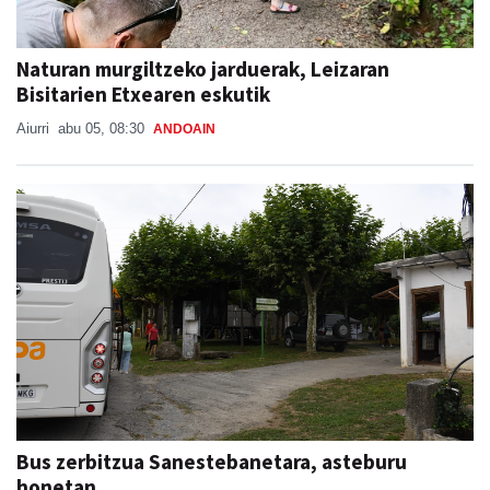
Naturan murgiltzeko jarduerak, Leizaran
Bisitarien Etxearen eskutik
Aiurri
abu 05, 08:30
ANDOAIN
Bus zerbitzua Sanestebanetara, asteburu
honetan