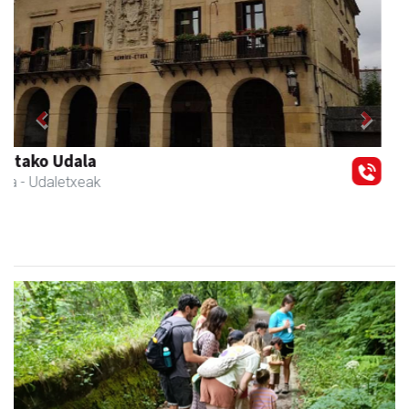
Previous
Next
Mendi autoeskola
Andoain
- Autoeskolak