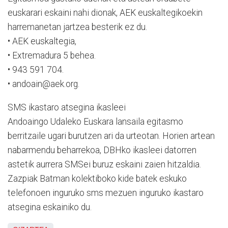
euskarari eskaini nahi dionak, AEK euskaltegikoekin
harremanetan jartzea besterik ez du.
• AEK euskaltegia,
• Extremadura 5 behea.
• 943 591 704.
• andoain@aek.org.
SMS ikastaro atsegina ikasleei
Andoaingo Udaleko Euskara lansaila egitasmo
berritzaile ugari burutzen ari da urteotan. Horien artean
nabarmendu beharrekoa, DBHko ikasleei datorren
astetik aurrera SMSei buruz eskaini zaien hitzaldia.
Zazpiak Batman kolektiboko kide batek eskuko
telefonoen inguruko sms mezuen inguruko ikastaro
atsegina eskainiko du.