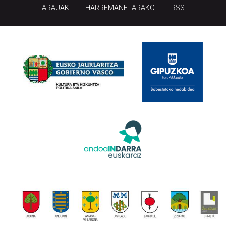
ARAUAK
HARREMANETARAKO
RSS