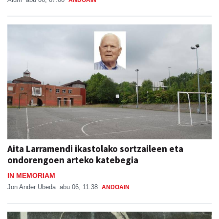
Aita Larramendi ikastolako sortzaileen eta
ondorengoen arteko katebegia
IN MEMORIAM
Jon Ander Ubeda
abu 06, 11:38
ANDOAIN