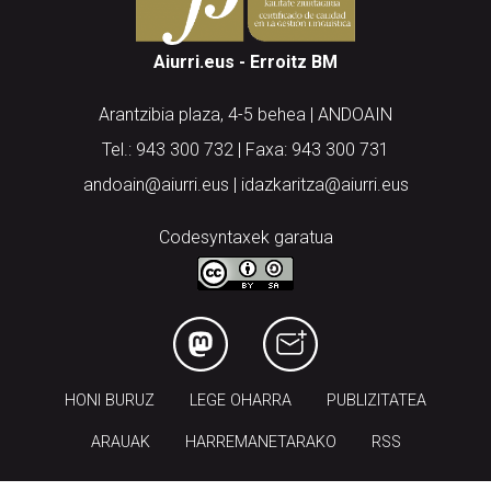
Aiurri.eus - Erroitz BM
Arantzibia plaza, 4-5 behea | ANDOAIN
Tel.: 943 300 732 | Faxa: 943 300 731
andoain@aiurri.eus | idazkaritza@aiurri.eus
Codesyntaxek garatua
HONI BURUZ
LEGE OHARRA
PUBLIZITATEA
ARAUAK
HARREMANETARAKO
RSS