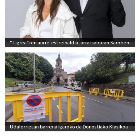
"Tigrea"ren aurre-estreinaldia, arratsaldean Saroben
Udalerrietan barrena igaroko da Donostiako Klasikoa