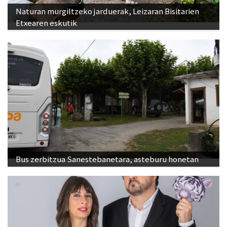
Naturan murgiltzeko jarduerak, Leizaran Bisitarien
Etxearen eskutik
Bus zerbitzua Sanestebanetara, asteburu honetan