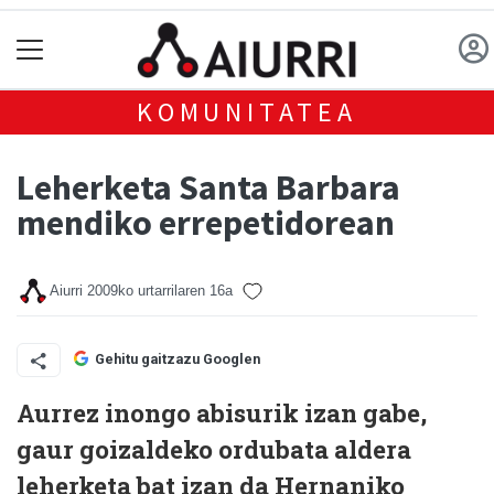
KOMUNITATEA
Leherketa Santa Barbara
mendiko errepetidorean
Aiurri
2009ko urtarrilaren 16a
Gehitu gaitzazu Googlen
Aurrez inongo abisurik izan gabe,
gaur goizaldeko ordubata aldera
leherketa bat izan da Hernaniko