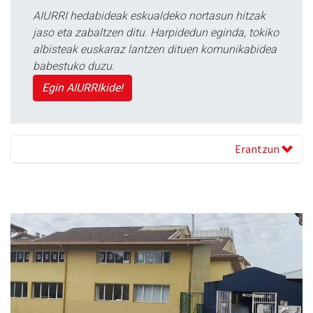
AIURRI hedabideak eskualdeko nortasun hitzak
jaso eta zabaltzen ditu. Harpidedun eginda, tokiko
albisteak euskaraz lantzen dituen komunikabidea
babestuko duzu.
Egin AIURRIkide!
Erantzun