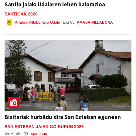
Santio jaiak: Udalaren lehen balorazioa
SANTIOAK 2026
Amasa-Villabonako Udala
abu 05
AMASA-VILLABONA
Bisitariak hurbildu dira San Esteban egunean
SAN ESTEBAN JAIAK GOIBURUN 2026
Aiurri
abu 03
ANDOAIN