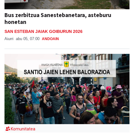
Bus zerbitzua Sanestebanetara, asteburu
honetan
SAN ESTEBAN JAIAK GOIBURUN 2026
Aiurri
abu 05, 07:00
ANDOAIN
Komunitatea