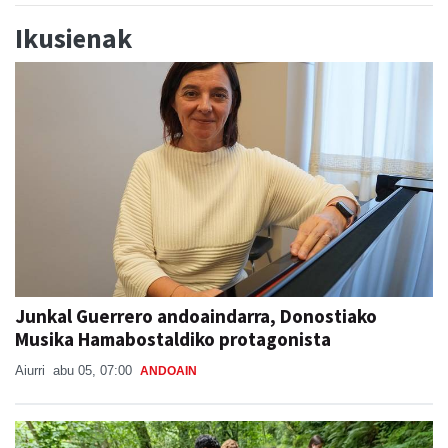
Ikusienak
Junkal Guerrero andoaindarra, Donostiako
Musika Hamabostaldiko protagonista
Aiurri
abu 05, 07:00
ANDOAIN