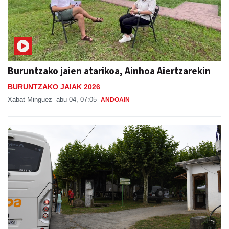
Buruntzako jaien atarikoa, Ainhoa Aiertzarekin
BURUNTZAKO JAIAK 2026
Xabat Minguez
abu 04, 07:05
ANDOAIN