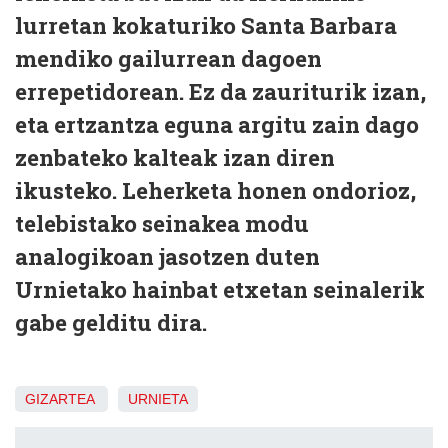
lurretan kokaturiko Santa Barbara
mendiko gailurrean dagoen
errepetidorean. Ez da zauriturik izan,
eta ertzantza eguna argitu zain dago
zenbateko kalteak izan diren
ikusteko. Leherketa honen ondorioz,
telebistako seinakea modu
analogikoan jasotzen duten
Urnietako hainbat etxetan seinalerik
gabe gelditu dira.
GIZARTEA
URNIETA