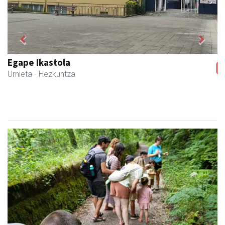
Previous
Next
Osane belar eta eko denda
Urnieta
- Akupuntura