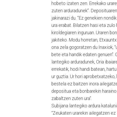
hobeto izaten zen. Errekako urare
zuten arduradunek”. Deposituaren 
jakinarazi du. “Ez genekien nondik
ura erabat. Bilatzen hasi eta zulo
kiroldegiaren inguruan. Uraren bon
jakiteko. Modu horretan, Etxauntxi
ona zela gogoratzen du Inaxiok, “
bete eta handik edaten genuen”. G
lantegiko arduradunek, Oria ibaia
errekatik, hodi handi batean, hart
ur guztia. Ur hori aprobetxatzeko
bestela ez baitzen inora ailegat
depositua eta bonbarekin haraino 
zabaltzen zuten ura”.
Subijana lantegiko ardura kataluni
“Zeukaten urarekin ailegatzen ez 