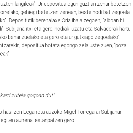
tuzten langileak”. Ur-depositua egun guztian zehar betetzen
etorrelako, gehiegi betetzen zenean, beste hodi bat zegoela
ko”. Depositutik berehalaxe Oria ibaia zegoen, “alboan bi
i”. Subijana itxi eta gero, hodiak luzatu eta Salvadorak hartu
asko behar zuelako eta gero eta ur gutxiago zegoelako”.
untzarekin, depositua botata egongo zela uste zuen, “poza
eak”.
ekarri zutela gogoan dut”
ro hasi zen Legarreta auzoko Migel Torregarai Subijanan
k egiten aurrena, estanpatzen gero.