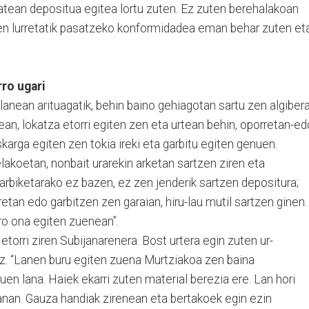
atean depositua egitea lortu zuten. Ez zuten berehalakoan
eren lurretatik pasatzeko konformidadea eman behar zuten et
ro ugari
 lanean arituagatik, behin baino gehiagotan sartu zen algibera
ean, lokatza etorri egiten zen eta urtean behin, oporretan-ed
karga egiten zen tokia ireki eta garbitu egiten genuen.
lakoetan, nonbait urarekin arketan sartzen ziren eta
arbiketarako ez bazen, ez zen jenderik sartzen depositura;
etan edo garbitzen zen garaian, hiru-lau mutil sartzen ginen.
iro ona egiten zuenean”.
 etorri ziren Subijanarenera. Bost urtera egin zuten ur-
iz. “Lanen buru egiten zuena Murtziakoa zen baina
en lana. Haiek ekarri zuten material berezia ere. Lan hori
anan. Gauza handiak zirenean eta bertakoek egin ezin