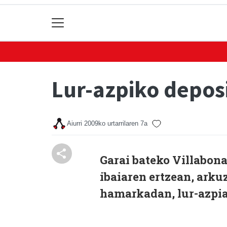
Lur-azpiko depos
Aiurri
2009ko urtarrilaren 7a
Garai bateko Villabona
ibaiaren ertzean, arku
hamarkadan, lur-azpia