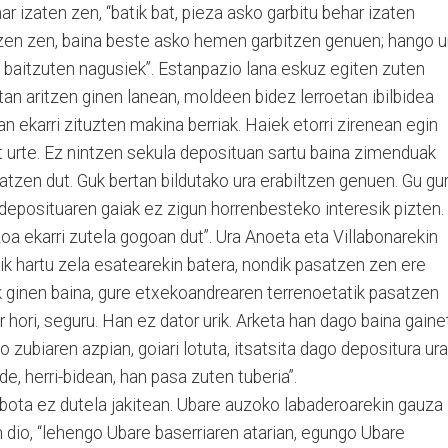
r izaten zen, “batik bat, pieza asko garbitu behar izaten
rtzen zen, baina beste asko hemen garbitzen genuen; hango u
baitzuten nagusiek”. Estanpazio lana eskuz egiten zuten
an aritzen ginen lanean, moldeen bidez lerroetan ibilbidea
an ekarri zituzten makina berriak. Haiek etorri zirenean egin
t urte. Ez nintzen sekula deposituan sartu baina zimenduak
ratzen dut. Guk bertan bildutako ura erabiltzen genuen. Gu gu
deposituaren gaiak ez zigun horrenbesteko interesik pizten.
zoa ekarri zutela gogoan dut”. Ura Anoeta eta Villabonarekin
ik hartu zela esatearekin batera, nondik pasatzen zen ere
ak ginen baina, gure etxekoandrearen terrenoetatik pasatzen
ur hori, seguru. Han ez dator urik. Arketa han dago baina gaine
o zubiaren azpian, goiari lotuta, itsatsita dago depositura ura
de, herri-bidean, han pasa zuten tuberia”.
bota ez dutela jakitean. Ubare auzoko labaderoarekin gauza
 dio, “lehengo Ubare baserriaren atarian, egungo Ubare