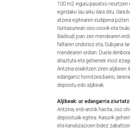
100 m2 inguru pasatxo neurtzen d
egindako lau arku ilara ditu. Ilara
atzera egitearen irudipena pizten
Iluntasunean oso-osorik eta txuk
Badirudi joan zen mendearen erdia
faltaren ondorioz eta, Subijana l
mendearen erdian. Duela denbora g
ahaztuta eta gehienek inoiz ezagu
Antzina eraikitzen ziren aljibeen i
edangarriz hornitzea baino, laner
depositu edo aljibeak.
Aljibeak: ur edangarria ziurtat
Antzina, erdi-arotik hasita, oso o
deposituak egitea. Kasurik gehien
eta kanalizazioen bidez zabaltzen 