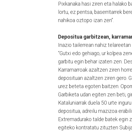
Pixkanaka hasi ziren eta halako b
lortu, ez pentsa, baserritarrek b
nahikoa oztopo izan zen”.
Depositua garbitzean, karramar
Inazio tailerrean nahiz telareetan
“Gutxi edo gehiago, ur kolpea zen
garbitu egin behar izaten zen. Des
Karramarroak azaltzen ziren horre
deposituan azaltzen ziren gero. G
urez beteta egoten baitzen. Oporr
Garbiketa udan egiten zen beti, g
Kataluniarrak duela 50 urte inguru
depositua, adreilu mazizoa erabil
Extremadurako talde batek egin zu
egiteko kontratatu zituzten Subij