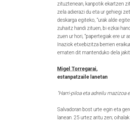
zituztenean, kanpotik ekartzen zi
zela adierazi du eta ur gehiegi z
deskarga egiteko, “urak alde egite
zuhaitz handi zituen, bi ezkai hand
zuen ur hori, “papertegiak ere ur 
Inaziok etxebizitza berrien eraik
ematen dit mantenduko dela jakit
Migel Torregarai,
estanpatzaile lanetan
"Harri-piloa eta adreilu mazizoa 
Salvadoran bost urte egin eta ge
lanean. 25 urtez aritu zen; oihala