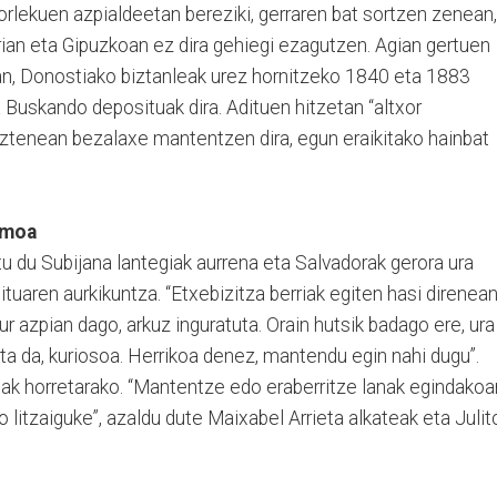
torlekuen azpialdeetan bereziki, gerraren bat sortzen zenean,
rrian eta Gipuzkoan ez dira gehiegi ezagutzen. Agian gertuen
n, Donostiako biztanleak urez hornitzeko 1840 eta 1883
 Buskando deposituak dira. Adituen hitzetan “altxor
ituztenean bezalaxe mantentzen dira, egun eraikitako hainbat
smoa
u du Subijana lantegiak aurrena eta Salvadorak gerora ura
tuaren aurkikuntza. “Etxebizitza berriak egiten hasi direnea
Lur azpian dago, arkuz inguratuta. Orain hutsik badago ere, ura
ta da, kuriosoa. Herrikoa denez, mantendu egin nahi dugu”.
alak horretarako. “Mantentze edo eraberritze lanak egindakoa
 litzaiguke”, azaldu dute Maixabel Arrieta alkateak eta Julit