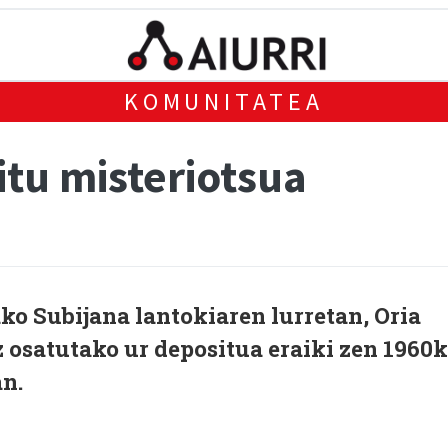
KOMUNITATEA
itu misteriotsua
ko Subijana lantokiaren lurretan, Oria
z osatutako ur depositua eraiki zen 1960
n.