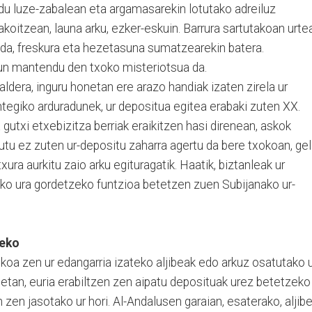
u luze-zabalean eta argamasarekin lotutako adreiluz
 bakoitzean, launa arku, ezker-eskuin. Barrura sartutakoan urte
 da, freskura eta hezetasuna sumatzearekin batera.
un mantendu den txoko misteriotsua da.
ldera, inguru honetan ere arazo handiak izaten zirela ur
antegiko arduradunek, ur depositua egitea erabaki zuten XX.
utxi etxebizitza berriak eraikitzen hasi direnean, askok
tu ez zuten ur-depositu zaharra agertu da bere txokoan, geld
txura aurkitu zaio arku egituragatik. Haatik, biztanleak ur
ako ura gordetzeko funtzioa betetzen zuen Subijanako ur-
zeko
hikoa zen ur edangarria izateko aljibeak edo arkuz osatutako u
etan, euria erabiltzen zen aipatu deposituak urez betetzeko
zen jasotako ur hori. Al-Andalusen garaian, esaterako, aljib