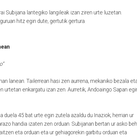
ai Subijana lantegiko langileak izan ziren urte luzetan.
uruan hitz egin dute, gertutik gertura.
nean
o”
anan lanean. Tailerrean hasi zen aurrena, mekaniko bezala et
n urtetan enkargatu izan zen. Aurretik, Andoaingo Sapan egi
a duela 45 bat urte egin zutela azaldu du Inaziok, herrian ur
 arazo handia izaten zen orduan. Subijanan bertan ur asko be
baitzen eta orduan eta ur gehiagorekin garbitu orduan eta