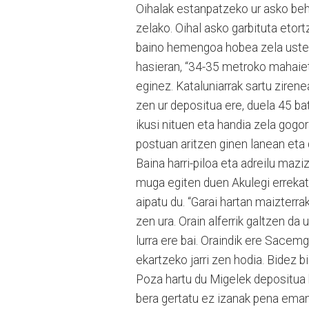
Oihalak estanpatzeko ur asko beha
zelako. Oihal asko garbituta eto
baino hemengoa hobea zela uste 
hasieran, “34-35 metroko mahaiet
eginez. Kataluniarrak sartu zirene
zen ur depositua ere, duela 45 ba
ikusi nituen eta handia zela gogo
postuan aritzen ginen lanean eta 
Baina harri-piloa eta adreilu mazi
muga egiten duen Akulegi errekat
aipatu du. “Garai hartan maizterr
zen ura. Orain alferrik galtzen da 
lurra ere bai. Oraindik ere Sacemg
ekartzeko jarri zen hodia. Bidez bi
Poza hartu du Migelek depositua 
bera gertatu ez izanak pena eman