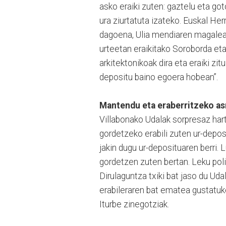
asko eraiki zuten: gaztelu eta go
ura ziurtatuta izateko. Euskal He
dagoena, Ulia mendiaren magalea
urteetan eraikitako Soroborda eta
arkitektonikoak dira eta eraiki z
depositu baino egoera hobean”.
Mantendu eta eraberritzeko a
Villabonako Udalak sorpresaz hart
gordetzeko erabili zuten ur-deposi
jakin dugu ur-deposituaren berri. 
gordetzen zuten bertan. Leku poli
Dirulaguntza txiki bat jaso du Ud
erabileraren bat ematea gustatuko
Iturbe zinegotziak.