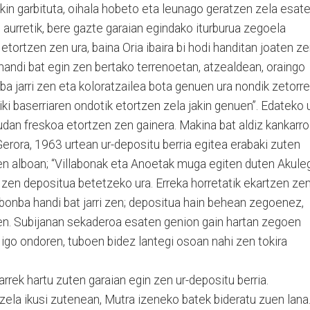
kin garbituta, oihala hobeto eta leunago geratzen zela esat
aurretik, bere gazte garaian egindako iturburua zegoela
 etortzen zen ura, baina Oria ibaira bi hodi handitan joaten z
 handi bat egin zen bertako terrenoetan, atzealdean, oraingo
ba jarri zen eta koloratzailea bota genuen ura nondik zetorr
ki baserriaren ondotik etortzen zela jakin genuen”. Edateko 
udan freskoa etortzen zen gainera. Makina bat aldiz kankarr
erora, 1963 urtean ur-depositu berria egitea erabaki zuten
ren alboan; “Villabonak eta Anoetak muga egiten duten Akule
u zen depositua betetzeko ura. Erreka horretatik ekartzen ze
, bonba handi bat jarri zen; depositua hain behean zegoenez,
zen. Subijanan sekaderoa esaten genion gain hartan zegoen
igo ondoren, tuboen bidez lantegi osoan nahi zen tokira
arrek hartu zuten garaian egin zen ur-depositu berria.
zela ikusi zutenean, Mutra izeneko batek bideratu zuen lana