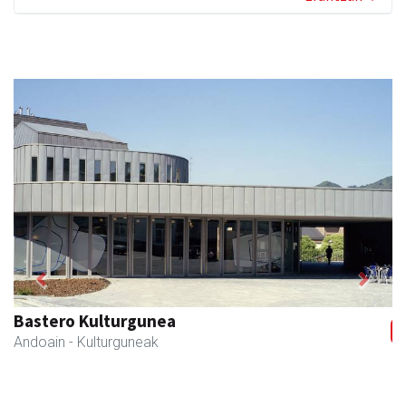
Previous
Next
Bastero Kulturgunea
Andoain
- Kulturguneak