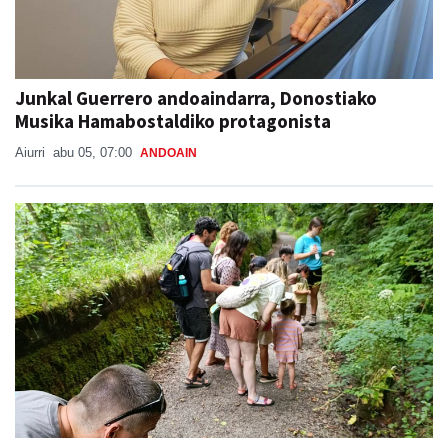
Junkal Guerrero andoaindarra, Donostiako
Musika Hamabostaldiko protagonista
Aiurri
abu 05, 07:00
ANDOAIN