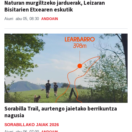
Naturan murgiltzeko jarduerak, Leizaran
Bisitarien Etxearen eskutik
Aiurri
abu 05, 08:30
ANDOAIN
Sorabilla Trail, aurtengo jaietako berrikuntza
nagusia
SORABILLAKO JAIAK 2026
Aiurri
abu 06, 07:00
ANDOAIN