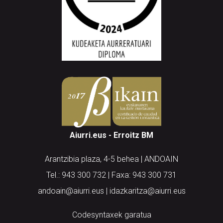
Aiurri.eus - Erroitz BM
Arantzibia plaza, 4-5 behea | ANDOAIN
Tel.: 943 300 732 | Faxa: 943 300 731
andoain@aiurri.eus | idazkaritza@aiurri.eus
Codesyntaxek garatua