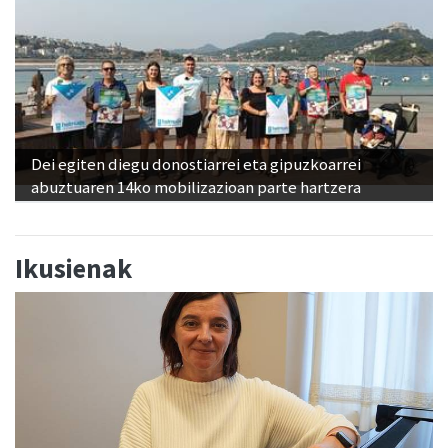
Dei egiten diegu donostiarrei eta gipuzkoarrei
abuztuaren 14ko mobilizazioan parte hartzera
Ikusienak