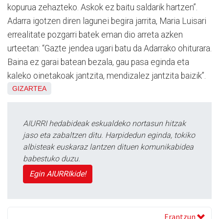
kopurua zehazteko. Askok ez baitu saldarik hartzen”.
Adarra igotzen diren lagunei begira jarrita, Maria Luisari
errealitate pozgarri batek eman dio arreta azken
urteetan: “Gazte jendea ugari batu da Adarrako ohiturara.
Baina ez garai batean bezala, gau pasa eginda eta
kaleko oinetakoak jantzita, mendizalez jantzita baizik”.
GIZARTEA
AIURRI hedabideak eskualdeko nortasun hitzak
jaso eta zabaltzen ditu. Harpidedun eginda, tokiko
albisteak euskaraz lantzen dituen komunikabidea
babestuko duzu.
Egin AIURRIkide!
Erantzun