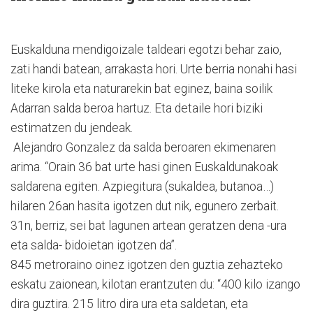
Euskalduna mendigoizale taldeari egotzi behar zaio,
zati handi batean, arrakasta hori. Urte berria nonahi hasi
liteke kirola eta naturarekin bat eginez, baina soilik
Adarran salda beroa hartuz. Eta detaile hori biziki
estimatzen du jendeak.
Alejandro Gonzalez da salda beroaren ekimenaren
arima. “Orain 36 bat urte hasi ginen Euskaldunakoak
saldarena egiten. Azpiegitura (sukaldea, butanoa…)
hilaren 26an hasita igotzen dut nik, egunero zerbait.
31n, berriz, sei bat lagunen artean geratzen dena -ura
eta salda- bidoietan igotzen da”.
845 metroraino oinez igotzen den guztia zehazteko
eskatu zaionean, kilotan erantzuten du: “400 kilo izango
dira guztira. 215 litro dira ura eta saldetan, eta