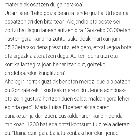
materialak osatzen du gainerakoa”.
Urtarrilaren 1eko goizaldean ia jende guztia Urteberria
ospatzen ari den bitartean, Alejandro eta beste sei-
zortzi bat lagun lanean aritzen dira: “Goizeko 03:00etan
hasten gara: kanpina zutitu, sukaldeak martxan jarri…
05:30etarako dena prest utzi eta gero, etxafuegoa bota
eta argazkia ateratzen dugu. Aurten, dena utzi eta
korrika lantegira joan behar izan dut, goizeko
erreleboarekin kunplitzera”.
Ahalegin horrek guztiak benetan merezi duela aipatzen
du Gonzalezek: “Ikusteak merezi du. Jende adinduak-
eta zein gustura hartzen duen salda, maldan gora leher
eginda gero”. Maria Luisa Etxeberriak saldaren
banaketan jardun zuen, Euskaldunaren kanpin denda
mitikoan. 1200 bat edalontzi kontsumitu zirela adierazi
du. “Baina ezin gara baliatu zenbaki horrekin, jende