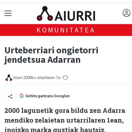
KOMUNITATEA
Urteberriari ongietorri
jendetsua Adarran
Aiurri
2009ko urtarrilaren 7a
Gehitu gaitzazu Googlen
2000 lagunetik gora bildu zen Adarra
mendiko zelaietan urtarrilaren 1ean,
inoizko marka guztiak hautsiz.