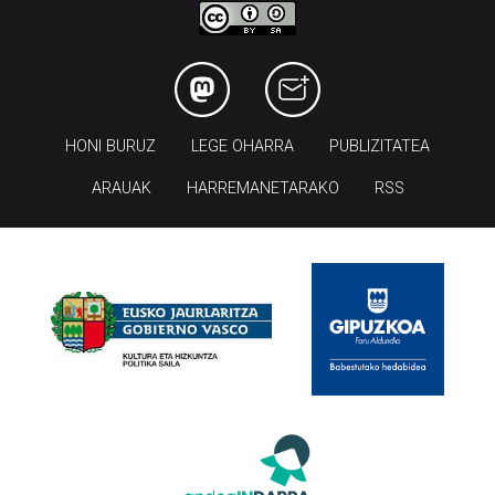
HONI BURUZ
LEGE OHARRA
PUBLIZITATEA
ARAUAK
HARREMANETARAKO
RSS