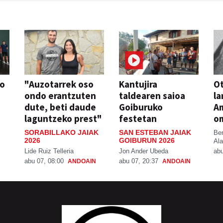
so
"Auzotarrek oso
Kantujira
Ot
ondo erantzuten
taldearen saioa
la
dute, beti daude
Goiburuko
A
laguntzeko prest"
festetan
o
SORABILLAKO JAIAK
SAN ESTEBAN JAIAK
Be
2026
GOIBURUN 2026
Ala
Lide Ruiz Telleria
Jon Ander Ubeda
abu
abu 07, 08:00
abu 07, 20:37
ANDOAIN
ANDOAIN