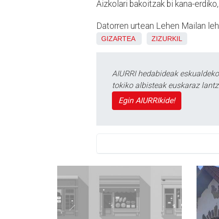
Aizkolari bakoitzak bi kana-erdiko,
Datorren urtean Lehen Mailan lehi
GIZARTEA
ZIZURKIL
AIURRI hedabideak eskualdeko n
tokiko albisteak euskaraz lan
Egin AIURRIkide!