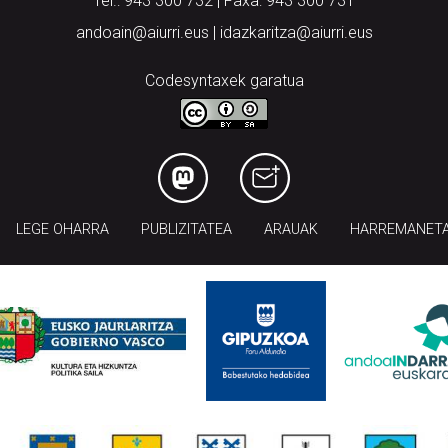
Tel.: 943 300 732 | Faxa: 943 300 731
andoain@aiurri.eus | idazkaritza@aiurri.eus
Codesyntaxek garatua
LEGE OHARRA
PUBLIZITATEA
ARAUAK
HARREMANET