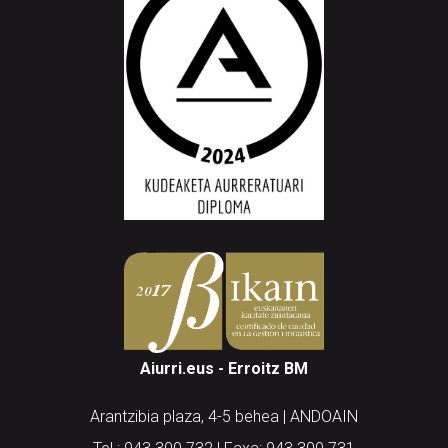
Aiurri.eus - Erroitz BM
Arantzibia plaza, 4-5 behea | ANDOAIN