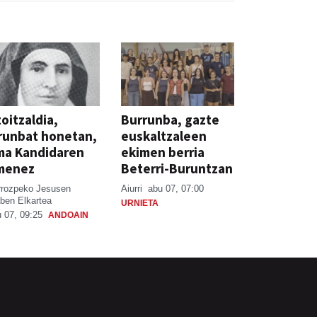
oitzaldia,
Burrunba, gazte
runbat honetan,
euskaltzaleen
ma Kandidaren
ekimen berria
menez
Beterri-Buruntzan
rrozpeko Jesusen
Aiurri
abu 07, 07:00
ben Elkartea
URNIETA
 07, 09:25
ANDOAIN