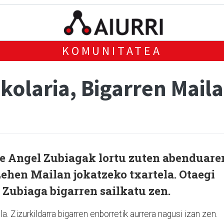
KOMUNITATEA
kolaria, Bigarren Mail
se Angel Zubiagak lortu zuten abenduare
ehen Mailan jokatzeko txartela. Otaegi
 Zubiaga bigarren sailkatu zen.
. Zizurkildarra bigarren enborretik aurrera nagusi izan zen.