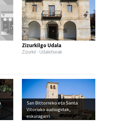
Zizurkilgo Udala
Zizurkil
- Udaletxeak
a
San Bittorreko eta Santa
Vitoriako audiogidak,
eskuragarri