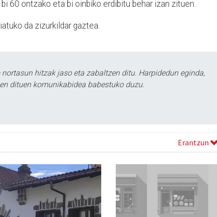
 bi 60 ontzako eta bi oinbiko erdibitu behar izan zituen.
atuko da zizurkildar gaztea.
ortasun hitzak jaso eta zabaltzen ditu. Harpidedun eginda,
tzen dituen komunikabidea babestuko duzu.
Erantzun