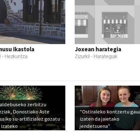
usu Ikastola
Joxean harategia
l
- Hezkuntza
Zizurkil
- Harategiak
raldebuseko zerbitzu
eziak, Donostiako Aste
"Ostiraleko kontzertu gau
siko su-artifizialez gozatu
izaten da jaietako
 izateko
jendetsuena"