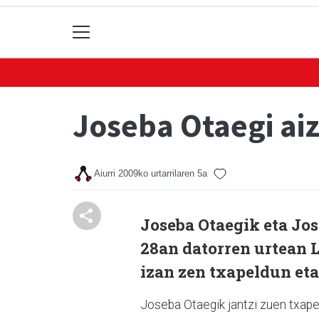
Joseba Otaegi aiz
Aiurri
2009ko urtarrilaren 5a
Joseba Otaegik eta Jo
28an datorren urtean L
izan zen txapeldun eta
Joseba Otaegik jantzi zuen txapela