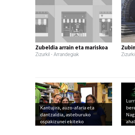
Zubeldia arrain eta mariskoa
Zubim
Zizurkil
- Arrandegiak
Zizurki
Lur
Kantujira, auzo-afaria eta
ber
dantzaldia, asteburuko
Nagu
ospakizunei ekiteko
ahal