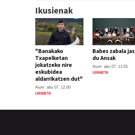
Ikusienak
"Banakako
Babes zabala ja
Txapelketan
du Ansak
jokatzeko nire
Aiurri
abu 07, 13:55
eskubidea
URNIETA
aldarrikatzen dut"
Aiurri
abu 07, 12:00
URNIETA