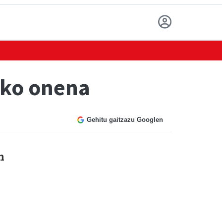
ako onena
Gehitu gaitzazu Googlen
n