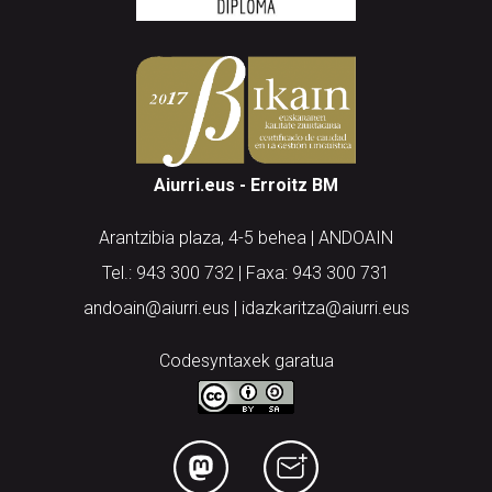
Aiurri.eus - Erroitz BM
Arantzibia plaza, 4-5 behea | ANDOAIN
Tel.: 943 300 732 | Faxa: 943 300 731
andoain@aiurri.eus | idazkaritza@aiurri.eus
Codesyntaxek garatua