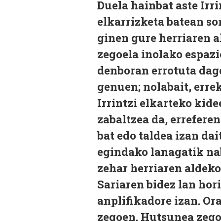
Duela hainbat aste Irr
elkarrizketa batean so
ginen gure herriaren a
zegoela inolako espazio
denboran errotuta dago
genuen; nolabait, err
Irrintzi elkarteko kid
zabaltzea da, erreferen
bat edo taldea izan dai
egindako lanagatik na
zehar herriaren aldeko
Sariaren bidez lan hor
anplifikadore izan. Ora
zegoen. Hutsunea zegoe