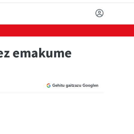
etez emakume
Gehitu gaitzazu Googlen