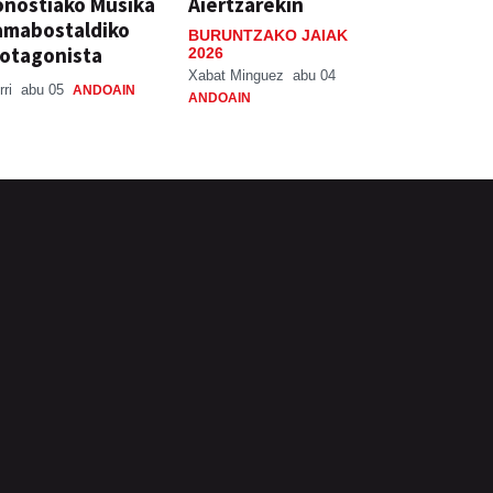
nostiako Musika
Aiertzarekin
amabostaldiko
BURUNTZAKO JAIAK
otagonista
2026
Xabat Minguez
abu 04
rri
abu 05
ANDOAIN
ANDOAIN