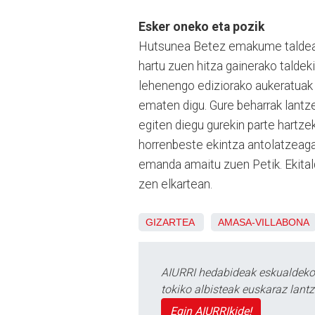
Esker oneko eta pozik
Hutsunea Betez emakume taldea o
hartu zuen hitza gainerako taldek
lehenengo ediziorako aukeratuak iz
ematen digu. Gure beharrak lantz
egiten diegu gurekin parte hartzek
horrenbeste ekintza antolatzeagat
emanda amaitu zuen Petik. Ekitald
zen elkartean.
GIZARTEA
AMASA-VILLABONA
AIURRI hedabideak eskualdeko n
tokiko albisteak euskaraz lan
Egin AIURRIkide!