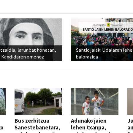
tzaldia, larunbat honetan,
Santio jaiak: Udalaren lehe
 Kandidaren omenez
balorazioa
Bus zerbitzua
Adunako jaien
Ju
ko
Sanestebanetara,
lehen txanpa,
an