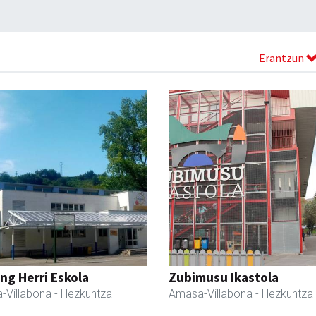
Erantzun
ng Herri Eskola
Zubimusu Ikastola
-Villabona
- Hezkuntza
Amasa-Villabona
- Hezkuntza