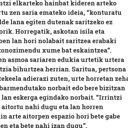
intzi elkarteko hainbat kideren arteko
rtu zen saria emateko ideia, “konturatu
lde lana egiten dutenak saritzeko ez
rik. Horregatik, askotan isila eta
en lan hori nolabait saritzea erabaki
ekonozimendu xume bat eskaintzea”.
een asmoa sariaren edukia urtetik urtera
tzia bihurtzea herrian. Saritua, pertsona
tekeela adierazi zuten, urte horretan zeh
barmendutako norbait edo bere bizitzan
 lan eskerga egindako norbait. “Irrintzi
i aitortu nahi dugu eta lan horren
in arte aitorpen espazio hori bete gabe
n eta bete nahi izan dugu”.