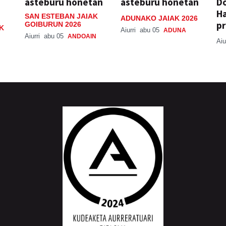
asteburu honetan
asteburu honetan
Do
H
SAN ESTEBAN JAIAK
ADUNAKO JAIAK 2026
pr
GOIBURUN 2026
K
Aiurri
abu 05
ADUNA
Aiurri
abu 05
ANDOAIN
Aiu