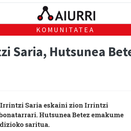
KOMUNITATEA
ntzi Saria, Hutsunea B
rrintzi Saria eskaini zion Irrintzi
abonatarrari. Hutsunea Betez emakume
dizioko saritua.