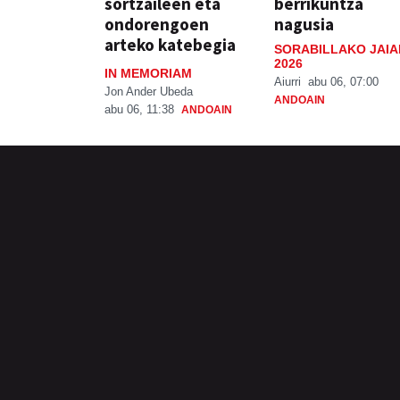
sortzaileen eta
berrikuntza
ondorengoen
nagusia
arteko katebegia
SORABILLAKO JAIA
2026
IN MEMORIAM
Aiurri
abu 06, 07:00
Jon Ander Ubeda
ANDOAIN
abu 06, 11:38
ANDOAIN