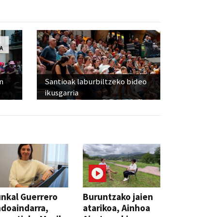
n
Santioak laburbiltzeko bideo
ikusgarria
nkal Guerrero
Buruntzako jaien
doaindarra,
atarikoa, Ainhoa