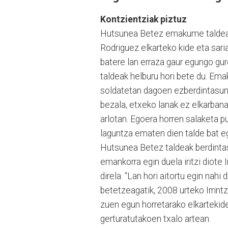
Kontzientziak piztuz
Hutsunea Betez emakume taldeak
Rodriguez elkarteko kide eta sari
batere lan erraza gaur egungo gur
taldeak helburu hori bete du. Em
soldatetan dagoen ezberdintasun
bezala, etxeko lanak ez elkarban
arlotan. Egoera horren salaketa 
laguntza ematen dien talde bat e
Hutsunea Betez taldeak berdintasu
emankorra egin duela iritzi diote I
direla. “Lan hori aitortu egin nah
betetzeagatik, 2008 urteko Irrint
zuen egun horretarako elkartekid
gerturatutakoen txalo artean.