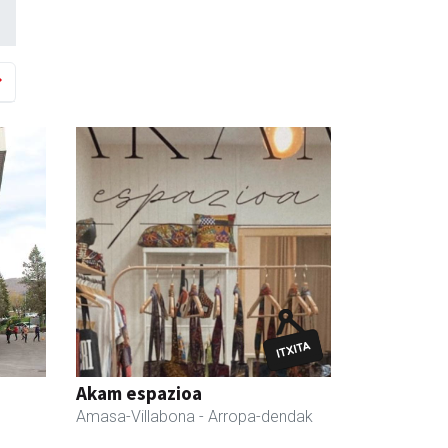
Akam espazioa
Amasa-Villabona
- Arropa-dendak