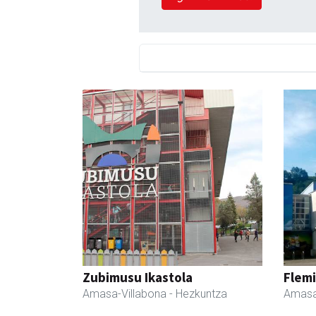
Zubimusu Ikastola
Flemi
Amasa-Villabona
- Hezkuntza
Amasa