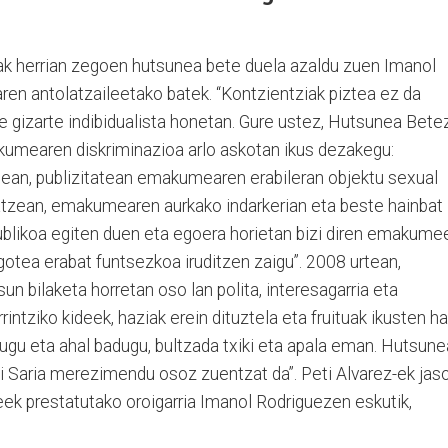
 herrian zegoen hutsunea bete duela azaldu zuen Imanol
aren antolatzaileetako batek. “Kontzientziak piztea ez da
e gizarte indibidualista honetan. Gure ustez, Hutsunea Bete
akumearen diskriminazioa arlo askotan ikus dezakegu:
ean, publizitatean emakumearen erabileran objektu sexual
atzean, emakumearen aurkako indarkerian eta beste hainbat
publikoa egiten duen eta egoera horietan bizi diren emakume
gotea erabat funtsezkoa iruditzen zaigu”. 2008 urtean,
n bilaketa horretan oso lan polita, interesagarria eta
rrintziko kideek, haziak erein dituztela eta fruituak ikusten ha
i dugu eta ahal badugu, bultzada txiki eta apala eman. Hutsun
zi Saria merezimendu osoz zuentzat da”. Peti Alvarez-ek jas
eek prestatutako oroigarria Imanol Rodriguezen eskutik,