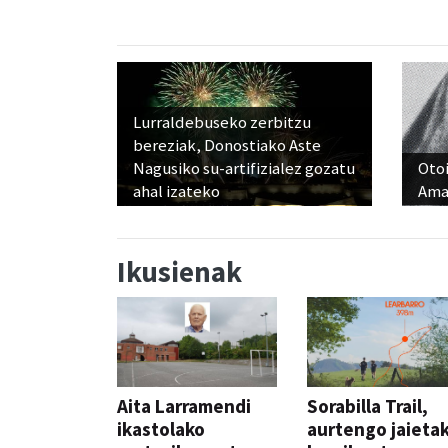
Lurraldebuseko zerbitzu
bereziak, Donostiako Aste
Nagusiko su-artifizialez gozatu
Otoi
ahal izateko
Ama
Ikusienak
Aita Larramendi
Sorabilla Trail,
ikastolako
aurtengo jaieta