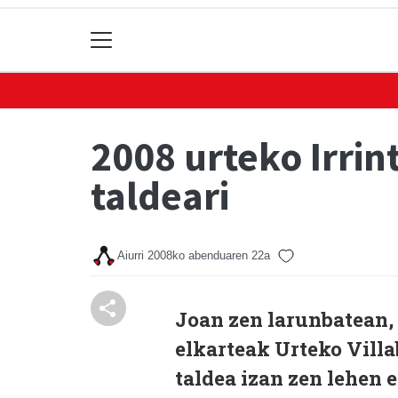
2008 urteko Irri
taldeari
Aiurri
2008ko abenduaren 22a
Joan zen larunbatean, I
elkarteak Urteko Vill
taldea izan zen lehen e