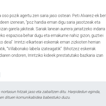
so pozik agertu zen saria jaso ostean. Peti Alvarez-ek be
ideen izenean, “poz handia eman digu saria jasotzeak eta
an garela jakiteak. Sariak lanean aurrera jarraitzeko indarra
eko espazioa behar dugu eta emakume nahiz gizon, guztiei
o deia”. Irrintzi elkarteari eskerrak eman zizkioten herrian
ik, “Villabonako labela izateagatik”. Bihotzez eskerrak
iaren ondoren, Irrintziko kideek prestatutako bazkaria izan
ortasun hitzak jaso eta zabaltzen ditu. Harpidedun eginda,
tzen dituen komunikabidea babestuko duzu.