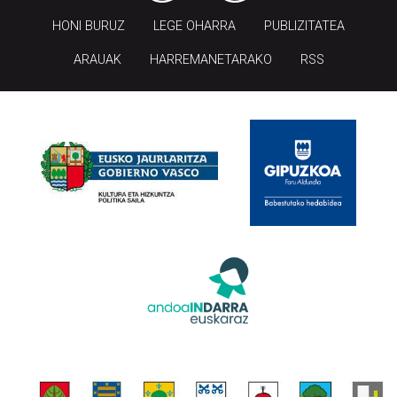
HONI BURUZ
LEGE OHARRA
PUBLIZITATEA
ARAUAK
HARREMANETARAKO
RSS