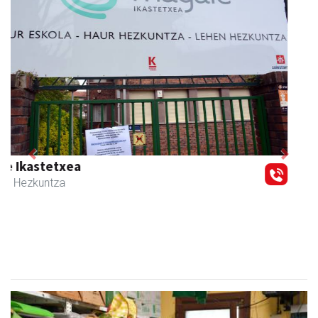
Previous
Next
Muazpi harategia
Urnieta
- Harategiak