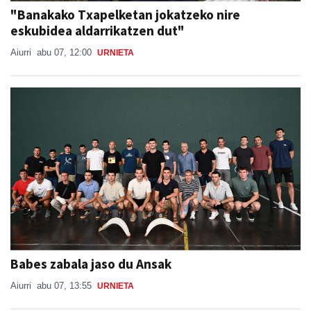
"Banakako Txapelketan jokatzeko nire
eskubidea aldarrikatzen dut"
Aiurri
abu 07, 12:00
URNIETA
Babes zabala jaso du Ansak
Aiurri
abu 07, 13:55
URNIETA