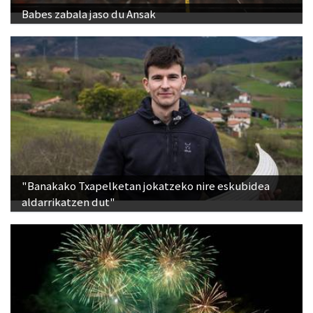
Babes zabala jaso du Ansak
"Banakako Txapelketan jokatzeko nire eskubidea
aldarrikatzen dut"