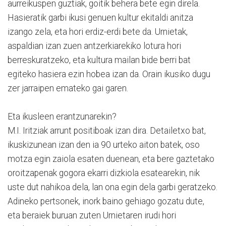
aurreikuspen guztiak, goitik behera bete egin direla.
Hasieratik garbi ikusi genuen kultur ekitaldi anitza
izango zela, eta hori erdiz-erdi bete da. Urnietak,
aspaldian izan zuen antzerkiarekiko lotura hori
berreskuratzeko, eta kultura mailan bide berri bat
egiteko hasiera ezin hobea izan da. Orain ikusiko dugu
zer jarraipen emateko gai garen.
Eta ikusleen erantzunarekin?
M.I. Iritziak arrunt positiboak izan dira. Detailetxo bat,
ikuskizunean izan den ia 90 urteko aiton batek, oso
motza egin zaiola esaten duenean, eta bere gaztetako
oroitzapenak gogora ekarri dizkiola esatearekin, nik
uste dut nahikoa dela, lan ona egin dela garbi geratzeko.
Adineko pertsonek, inork baino gehiago gozatu dute,
eta beraiek buruan zuten Urnietaren irudi hori