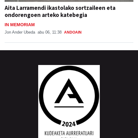
Aita Larramendi ikastolako sortzaileen eta
ondorengoen arteko katebegia
IN MEMORIAM
Jon Ander Ubeda
abu 06, 11:38
ANDOAIN