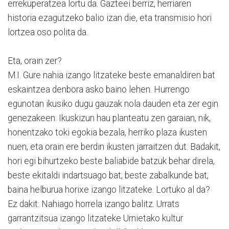
errekuperatzea lortu da. Gazteei berriz, herriaren
historia ezagutzeko balio izan die, eta transmisio hori
lortzea oso polita da.
Eta, orain zer?
M.I. Gure nahia izango litzateke beste emanaldiren bat
eskaintzea denbora asko baino lehen. Hurrengo
egunotan ikusiko dugu gauzak nola dauden eta zer egin
genezakeen. Ikuskizun hau planteatu zen garaian, nik,
honentzako toki egokia bezala, herriko plaza ikusten
nuen, eta orain ere berdin ikusten jarraitzen dut. Badakit,
hori egi bihurtzeko beste baliabide batzuk behar direla,
beste ekitaldi indartsuago bat, beste zabalkunde bat,
baina helburua horixe izango litzateke. Lortuko al da?
Ez dakit. Nahiago horrela izango balitz. Urrats
garrantzitsua izango litzateke Urnietako kultur