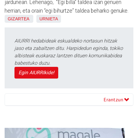
jardunean. Lehenago, “Egi billa” taldea izan genuen
herrian, eta orain “egi bihurtze” taldea beharko genuke.
GIZARTEA
URNIETA
AIURRI hedabideak eskualdeko nortasun hitzak
jaso eta zabaltzen ditu. Harpidedun eginda, tokiko
albisteak euskaraz lantzen dituen komunikabidea
babestuko duzu.
Egin AIURRIkide!
Erantzun