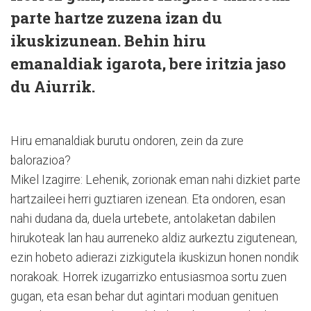
parte hartze zuzena izan du
ikuskizunean. Behin hiru
emanaldiak igarota, bere iritzia jaso
du Aiurrik.
Hiru emanaldiak burutu ondoren, zein da zure
balorazioa?
Mikel Izagirre: Lehenik, zorionak eman nahi dizkiet parte
hartzaileei herri guztiaren izenean. Eta ondoren, esan
nahi dudana da, duela urtebete, antolaketan dabilen
hirukoteak lan hau aurreneko aldiz aurkeztu zigutenean,
ezin hobeto adierazi zizkigutela ikuskizun honen nondik
norakoak. Horrek izugarrizko entusiasmoa sortu zuen
gugan, eta esan behar dut agintari moduan genituen