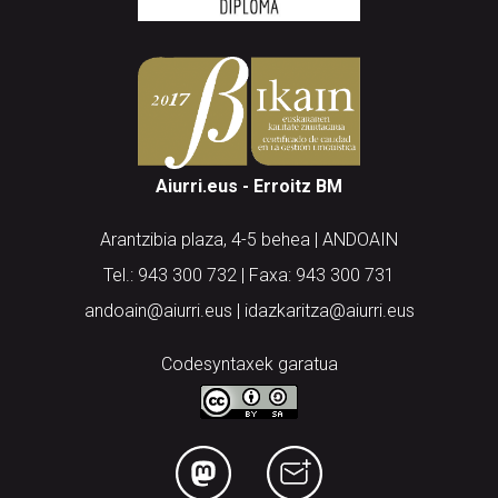
Aiurri.eus - Erroitz BM
Arantzibia plaza, 4-5 behea | ANDOAIN
Tel.: 943 300 732 | Faxa: 943 300 731
andoain@aiurri.eus | idazkaritza@aiurri.eus
Codesyntaxek garatua