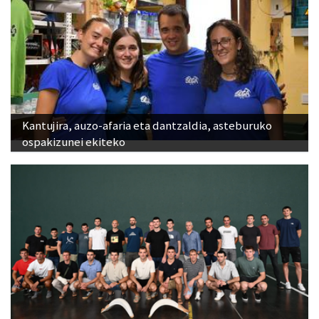
Kantujira, auzo-afaria eta dantzaldia, asteburuko
ospakizunei ekiteko