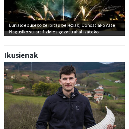
Lurraldebuseko zerbitzu bereziak, Donostiako Aste
Nagusiko su-artifizialez gozatu ahal izateko
Ikusienak