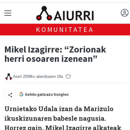
KOMUNITATEA
Mikel Izagirre: “Zorionak
herri osoaren izenean”
Aiurri
2008ko abenduaren 18a
Gehitu gaitzazu Googlen
Urnietako Udala izan da Marizulo
ikuskizunaren babesle nagusia.
Horrez gain, Mikel Izagirre alkateak