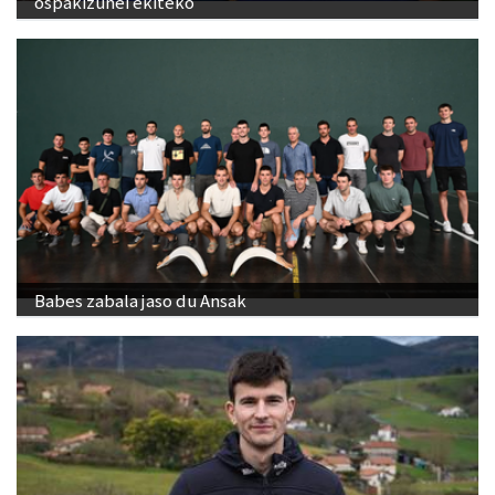
ospakizunei ekiteko
Babes zabala jaso du Ansak