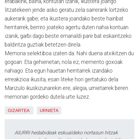
erabakirik, baina, kontutan izanik, ikustera joango
litzatekeen jende asko geratu zela sarrerarik lortzeko
aukerarik gabe; eta ikustera joandako beste hainbat
herritarrek, berriro joateko agertu duten nahia kontuan
izanik, garbi dago beste emanaldi pare bat eskaintzeko
baldintza guztiak betetzen direla.
Memoria selektiboa izaten da. Nahi duena atxikitzen du
gogoan. Eta gehienetan, nola ez, memento goxoak
nahiago. Eta egun hauetan herritarrek izandako
erreakzioa ikusita, esan liteke hori gertatuko dela
Marizulo ikuskizunarekin ere, alegia, urnietarrek beren
memorian gordeko dutela urte luzez.
GIZARTEA
URNIETA
AIURRI hedabideak eskualdeko nortasun hitzak