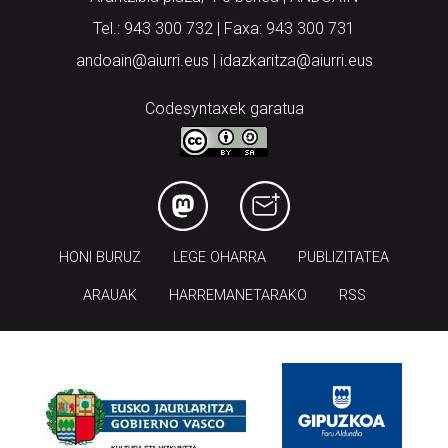
Tel.: 943 300 732 | Faxa: 943 300 731
andoain@aiurri.eus | idazkaritza@aiurri.eus
Codesyntaxek garatua
HONI BURUZ
LEGE OHARRA
PUBLIZITATEA
ARAUAK
HARREMANETARAKO
RSS