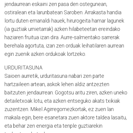
jendaurrean eskaini zen pasa den ostegunean,
ostiralean eta larunbatean Saroben. Arrakasta handia
lortu duten emanaldi hauek, hirurogeita hamar lagunek
(ia guztiak urnietarrak) azken hilabeteetan ereindako
haziaren fruitua izan dira. Aurre-salmentako sarrerak
berehala agortuta, izan zen orduak leihatilaren aurrean
egin zuenik azken ordukoak lortzeko.
URDURITASUNA
Saioen aurretik, urduritasuna nabari zen parte
hartzaileen artean, askok lehen aldiz antzezten
baitzuten jendaurrean. Gogotsu aritu ziren, azken uneko
detailetxoak lotu, eta azken entseguko akats txikiak
zuzentzen. Mikel Agirregomezkortak, ez zuen lan
makala egin, bere esanetara zuen aktore taldea lasaitu,
eta behar zen energia eta tenple guztiarekin