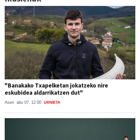
"Banakako Txapelketan jokatzeko nire
eskubidea aldarrikatzen dut"
Aiurri
abu 07, 12:00
URNIETA