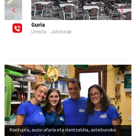
Previous
Next
Guria
Urnieta
- Jatetxeak
Kantujira, auzo-afaria eta dantzaldia, asteburuko