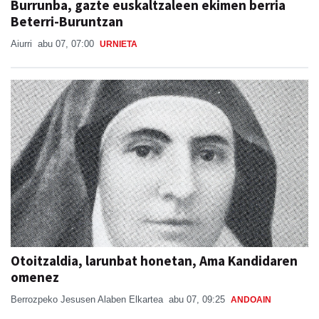
Burrunba, gazte euskaltzaleen ekimen berria
Beterri-Buruntzan
Aiurri
abu 07, 07:00
URNIETA
Otoitzaldia, larunbat honetan, Ama Kandidaren
omenez
Berrozpeko Jesusen Alaben Elkartea
abu 07, 09:25
ANDOAIN