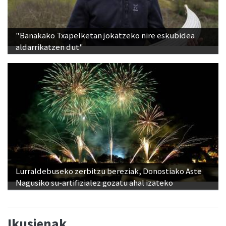
"Banakako Txapelketan jokatzeko nire eskubidea
aldarrikatzen dut"
Lurraldebuseko zerbitzu bereziak, Donostiako Aste
Nagusiko su-artifizialez gozatu ahal izateko
Ikusienak