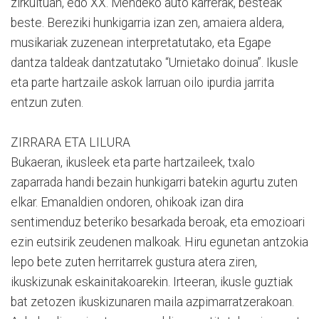
zirkuituan, edo XX. Mendeko auto karrerak, besteak
beste. Bereziki hunkigarria izan zen, amaiera aldera,
musikariak zuzenean interpretatutako, eta Egape
dantza taldeak dantzatutako “Urnietako doinua”. Ikusle
eta parte hartzaile askok larruan oilo ipurdia jarrita
entzun zuten.
ZIRRARA ETA LILURA
Bukaeran, ikusleek eta parte hartzaileek, txalo
zaparrada handi bezain hunkigarri batekin agurtu zuten
elkar. Emanaldien ondoren, ohikoak izan dira
sentimenduz beteriko besarkada beroak, eta emozioari
ezin eutsirik zeudenen malkoak. Hiru egunetan antzokia
lepo bete zuten herritarrek gustura atera ziren,
ikuskizunak eskainitakoarekin. Irteeran, ikusle guztiak
bat zetozen ikuskizunaren maila azpimarratzerakoan.