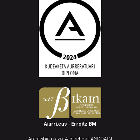
Aiurri.eus - Erroitz BM
Arantzibia plaza, 4-5 behea | ANDOAIN