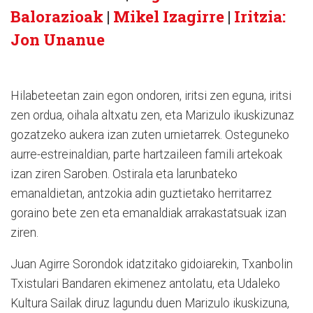
Balorazioak
|
Mikel Izagirre
|
Iritzia:
Jon Unanue
Hilabeteetan zain egon ondoren, iritsi zen eguna, iritsi
zen ordua, oihala altxatu zen, eta Marizulo ikuskizunaz
gozatzeko aukera izan zuten urnietarrek. Osteguneko
aurre-estreinaldian, parte hartzaileen famili artekoak
izan ziren Saroben. Ostirala eta larunbateko
emanaldietan, antzokia adin guztietako herritarrez
goraino bete zen eta emanaldiak arrakastatsuak izan
ziren.
Juan Agirre Sorondok idatzitako gidoiarekin, Txanbolin
Txistulari Bandaren ekimenez antolatu, eta Udaleko
Kultura Sailak diruz lagundu duen Marizulo ikuskizuna,