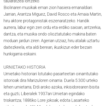
taularatzea lortzeko.
Biolinaren musikak eman zion hasiera emanaldiari.
Jarrian, Arantza Miguez, David Rosco eta Amaia Martin,
hiru aktore protagonistak eszenaratzeko. Handik
aurrera, labur egin zen ordu eta erdiko saioan, antzerkia,
dantza, eta musika ondo olioztatutako makina baten
moduan jardun ziren. Agerian utziaz, hiru atalak uztartu
daitezkeela, eta aldi berean, ikuskizun eder bezain
hunkigarria eskaini.
URNIETAKO HISTORIA
Urnietako historiari lotutako pasarteetan oinarritutako
istorioak dira Marizuloren oinarria. Duela 5.300 urteko
lehen urnietarra; Erdi aroko azoka, inkisidorearen bisita
eta guzti; Liberalek 1937an Urnietan egindako
triskantza; 1886ko Lore jokoak; edota Lasarteko