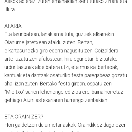
Askok adierazi zuten emanaldian sentitutako zirrara eta
lilura.
AFARIA
Eta larunbatean, lanak amaituta, guztiek elkarrekin
Oianume jatetxean afaldu zuten. Bertan,
elkartasunezko giro ederra nagusitu zen. Goizaldera
arte luzatu zen afalostean, hiru egunetan bizitutako
urduritasunak alde batera utzi, eta musika, bertsoak,
kantuak eta dantzak osaturiko festa paregabeaz gozatu
ahal izan zuten. Bertako festa giroan, ospatu zen
“Mieltxo” sarien lehenengo edizioa ere, baina horretaz
gehiago Aiurri astekariaren hurrengo zenbakian.
ETA ORAIN ZER?
Hori galdetzen du urnietar askok. Oraindik ez dago ezer