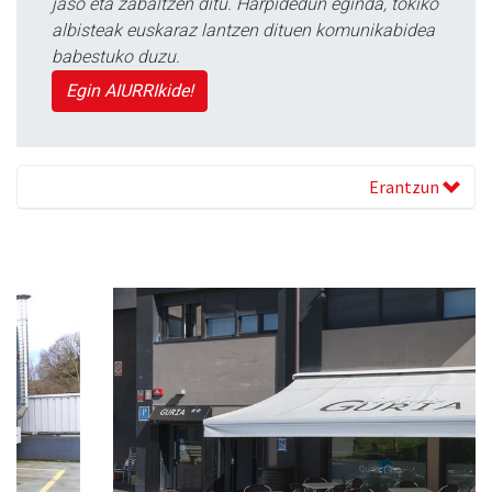
jaso eta zabaltzen ditu. Harpidedun eginda, tokiko
albisteak euskaraz lantzen dituen komunikabidea
babestuko duzu.
Egin AIURRIkide!
Erantzun