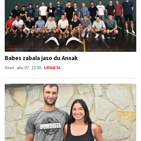
Babes zabala jaso du Ansak
Aiurri
abu 07, 13:55
URNIETA