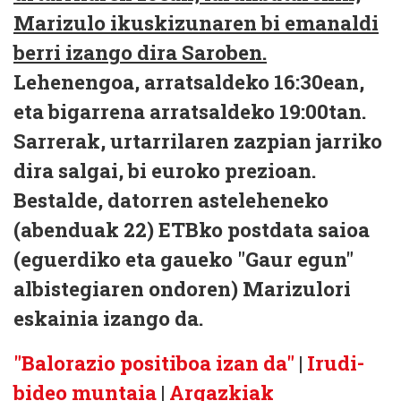
Marizulo ikuskizunaren bi emanaldi
berri izango dira Saroben.
Lehenengoa, arratsaldeko 16:30ean,
eta bigarrena arratsaldeko 19:00tan.
Sarrerak, urtarrilaren zazpian jarriko
dira salgai, bi euroko prezioan.
Bestalde, datorren asteleheneko
(abenduak 22) ETBko postdata saioa
(eguerdiko eta gaueko "Gaur egun"
albistegiaren ondoren) Marizulori
eskainia izango da.
"Balorazio positiboa izan da"
|
Irudi-
bideo muntaia
|
Argazkiak