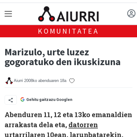
KOMUNITATEA
Marizulo, urte luzez
gogoratuko den ikuskizuna
Aiurri
2008ko abenduaren 18a
Gehitu gaitzazu Googlen
Abenduren 11, 12 eta 13ko emanaldien
arrakasta dela eta,
datorren
urtarrilaren 10ean, larunbatarekin,