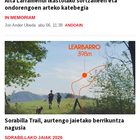
Aita Larramendi ikastolako sortzaileen eta
ondorengoen arteko katebegia
IN MEMORIAM
Jon Ander Ubeda
abu 06, 11:38
ANDOAIN
Sorabilla Trail, aurtengo jaietako berrikuntza
nagusia
SORABILLAKO JAIAK 2026