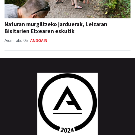
Naturan murgiltzeko jarduerak, Leizaran
Bisitarien Etxearen eskutik
Aiurri
abu 05
ANDOAIN