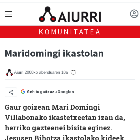
KOMUNITATEA
Maridomingi ikastolan
Aiurri
2008ko abenduaren 18a
Gehitu gaitzazu Googlen
Gaur goizean Mari Domingi
Villabonako ikastetxeetan izan da,
herriko gazteenei bisita eginez.
Jesusen Bihotza ikastolako kideek