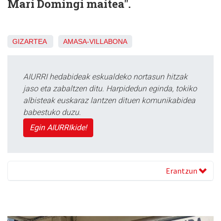
Mari Domingi maitea".
GIZARTEA
AMASA-VILLABONA
AIURRI hedabideak eskualdeko nortasun hitzak
jaso eta zabaltzen ditu. Harpidedun eginda, tokiko
albisteak euskaraz lantzen dituen komunikabidea
babestuko duzu.
Egin AIURRIkide!
Erantzun