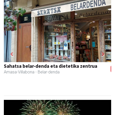
Previous
Next
Sahatsa belar-denda eta dietetika zentrua
Amasa-Villabona
- Belar-denda