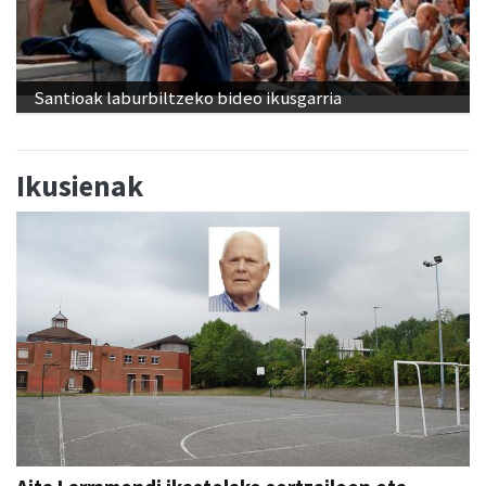
Santioak laburbiltzeko bideo ikusgarria
Ikusienak