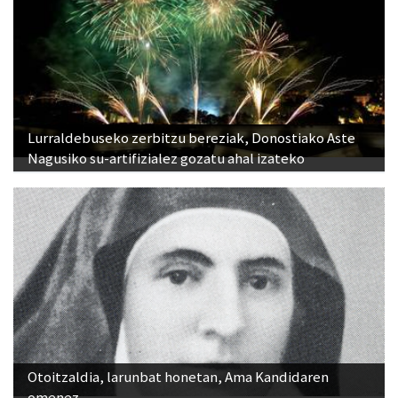
Lurraldebuseko zerbitzu bereziak, Donostiako Aste
Nagusiko su-artifizialez gozatu ahal izateko
Otoitzaldia, larunbat honetan, Ama Kandidaren
omenez