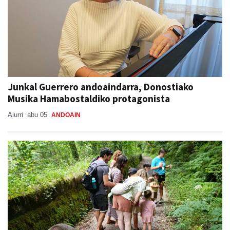
Junkal Guerrero andoaindarra, Donostiako
Musika Hamabostaldiko protagonista
Aiurri
abu 05
ANDOAIN