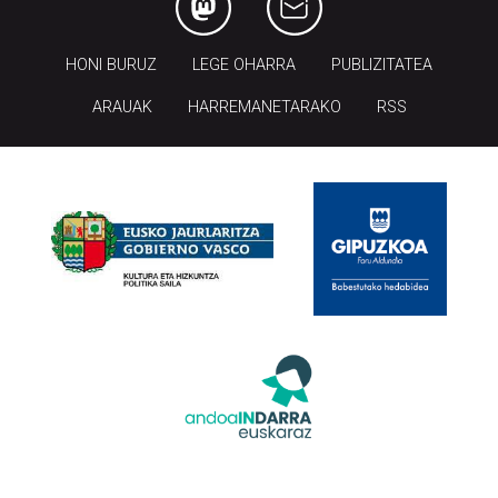
HONI BURUZ
LEGE OHARRA
PUBLIZITATEA
ARAUAK
HARREMANETARAKO
RSS