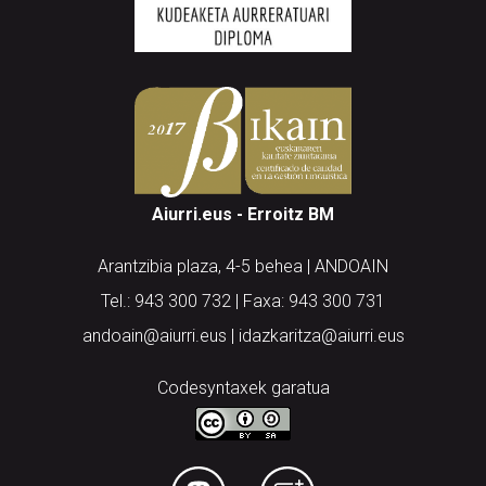
Aiurri.eus - Erroitz BM
Arantzibia plaza, 4-5 behea | ANDOAIN
Tel.: 943 300 732 | Faxa: 943 300 731
andoain@aiurri.eus | idazkaritza@aiurri.eus
Codesyntaxek garatua