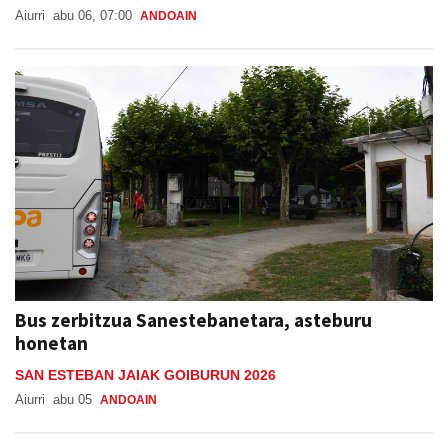
Aiurri
abu 06, 07:00
ANDOAIN
Bus zerbitzua Sanestebanetara, asteburu
honetan
SAN ESTEBAN JAIAK GOIBURUN 2026
Aiurri
abu 05
ANDOAIN