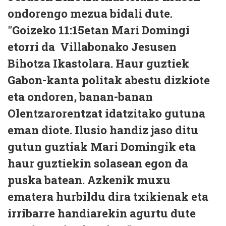
ondorengo mezua bidali dute.
"Goizeko 11:15etan Mari Domingi
etorri da Villabonako Jesusen
Bihotza Ikastolara. Haur guztiek
Gabon-kanta politak abestu dizkiote
eta ondoren, banan-banan
Olentzarorentzat idatzitako gutuna
eman diote. Ilusio handiz jaso ditu
gutun guztiak Mari Domingik eta
haur guztiekin solasean egon da
puska batean. Azkenik muxu
ematera hurbildu dira txikienak eta
irribarre handiarekin agurtu dute